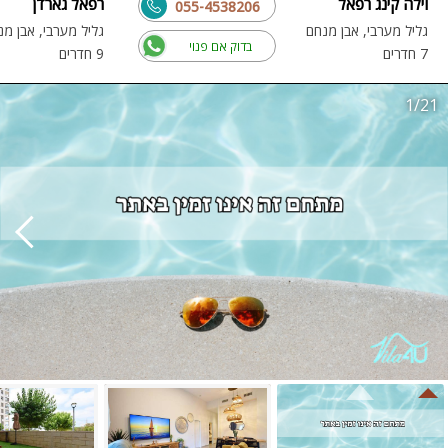
וילה קינג רפאל
רפאל גארדן
055-4538206
גליל מערבי, אבן מנחם
גליל מערבי, אבן מנ
בדוק אם פנוי
7 חדרים
9 חדרים
1/21