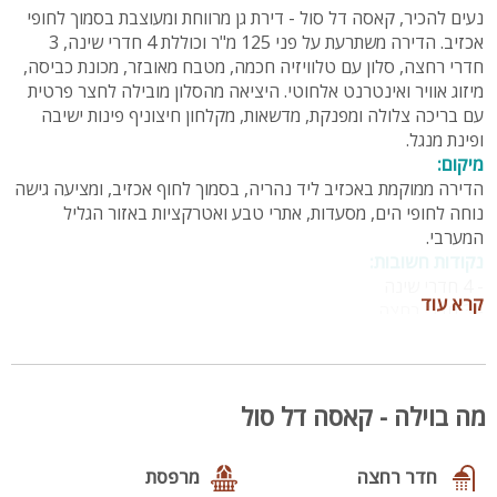
נעים להכיר, קאסה דל סול - דירת גן מרווחת ומעוצבת בסמוך לחופי
אכזיב. הדירה משתרעת על פני 125 מ"ר וכוללת 4 חדרי שינה, 3
חדרי רחצה, סלון עם טלוויזיה חכמה, מטבח מאובזר, מכונת כביסה,
מיזוג אוויר ואינטרנט אלחוטי. היציאה מהסלון מובילה לחצר פרטית
עם בריכה צלולה ומפנקת, מדשאות, מקלחון חיצוניף פינות ישיבה
ופינת מנגל.
מיקום:
הדירה ממוקמת באכזיב ליד נהריה, בסמוך לחוף אכזיב, ומציעה גישה
נוחה לחופי הים, מסעדות, אתרי טבע ואטרקציות באזור הגליל
המערבי.
נקודות חשובות:
- 4 חדרי שינה
קרא עוד
- 3 חדרי רחצה
- מטבח מאובזר: מקרר, מיקרוגל, תנור, כיריים, כלי אוכל והגשה,
פלטה ומיחם
- סלון עם טלוויזיה חכמה
- אינטרנט אלחוטי
מה בוילה - קאסה דל סול
- מכונת כביסה
- מיזוג אוויר
חדר רחצה
מרפסת
פנים הדירה: