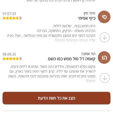
יפייפיה קו ראשון לים מרחק הליכה מהחוף של מוש
סיגל חיון
07.07.25
סי
כייף אמיתי
5
היינו חמש בנות , שלושה לילות
הכלהיה מושלם - הניקיון, התחזוקה, הבריכה
הקרבה לחוף הים וכמובן התקשורת עם מימי הנפלאה , שכל פניה
אליה נענתה במהירות ובאהבה.
אנחנו עוד נשוב
הוד אוחנה
08.06.25
הו
קאסה דל סול ממש כמו השם
5
מקום נפלא למשפחה, הילדים נהנו מאוד. שהינו 4 לילות ורצינו
להאריך את שהותנו עוד לילה. קרוב לחוף היפה ביותר בארץ, עם
מופעי מים מרהיבים. חוויה מרגיעה ומפנקת לגוף ולנשמה, פשוט
מושלם.
הצג את כל חוות הדעת