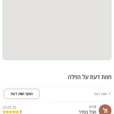
מתחם חיצוני:
בלב המתחם ניצבת בריכת שחייה בנויה וגדולה בגודל 8X4 פעילה
חצר
קבוצות גדולות
בקיץ
חדר הכולל שולחן סנוקר עם טלוויזיה מיזוג אוויר ושירותים
בריכה מחוממת מקורה בגודל 5X4
בריכה לילדים מחוממת מקורה בגודל 4X2
חדר עם שולחן כדורגל
חדר סאונה
מטבחון חוץ מקורה לבישול הכולל: תנור, כיריים גז, מיקרוגל טוסטר
חדר אוכל ענק הכולל: 2 מקררים, מקפיא גדול, תמי 4, כיסאות
ושולחנות, טלוויזיה, תמי 4 ומיזוג אוויר
(חדר אוכל ענק אירוח עד 100 איש)
קיימים עוד 2 מטבחוני חוץ במתחם
חוות דעת על הוילה
קהל יעד:
האירוח מתאים למשפחות, קבוצות גדולות, נופש זוגות, שבתות חתן,
אירועי משפחות, ימי הולדת, הצעות נישואין ועוד.
7 חוות דעת
הוסף חוות דעת
ולריה
23.05.25
ול
הכל בסדר
5