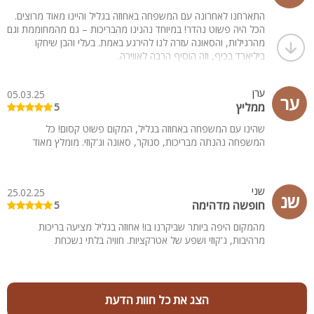
התארחנו לאחרונה עם המשפחה באחוזה בגליל והיינו מאוד מרוצים.
הכל היה פשוט נהדר! במיוחד נהנינו מהבריכות – גם מהמחוממת וגם
מהרגילות, והסאונה עזרה לנו להירגע באמת. בעלי והבן שיחקו
ביליארד בכיף, וזה הוסיף הרבה לאווירה.
החדרים מאוד נוחים ומעוצבים בטעם. הפתעה נעימה הייתה הג'קוזי
ערן
05.03.25
בחדר – דרך מצוינת להירגע אחרי טיולים בסביבה.
ער
ממליץ
5
בחוץ יש מטבח שאפשר לעשות בו על האש – זה היה מאוד נוח
שהינו עם המשפחה באחוזה בגליל, המקום פשוט קסום! כל
ומהנה. מסביב יש מקומות יפים לטיול ולנשום אוויר צח.
המשפחה נהנתה מבריכות, סנוקר, סאונה וג'קוזי. מומלץ מאוד
בסך הכל, מאוד נהנינו ואני בהחלט ממליצה על המקום הזה לחופשה
משפחתית. אפשר באמת לנוח כאן ולקבל כוחות מחודשים.
שני
25.02.25
שנ
חופשה מדהימה
5
מהמקום היפה ביותר שביקרנו בו! אחוזה בגליל מציעה בריכות
מרהיבות, ג'קוזי ושפע של אטרקציות. חוויה בלתי נשכחת
הצג את כל חוות הדעת