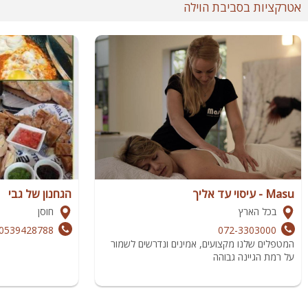
אטרקציות בסביבת הוילה
Masu - עיסוי עד אליך
הגחנון של גבי
בכל הארץ
חוסן
0539428788
072-3303000
המטפלים שלנו מקצועים, אמינים ונדרשים לשמור
על רמת הגיינה גבוהה