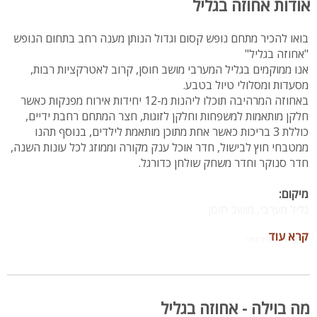
אודות אחוזה בגליל
בואו להכיר מתחם נופש קסום וגדול הנותן מענה רחב בתחום הנופש
"אחוזה בגליל"
אנו ממוקמים בגליל המערבי מושב חוסן, קרוב לאטרקציות רבות,
מסעדות ומסלולי טיול בטבע.
באחוזה המרהיבה תוכלו ליהנות מ-12 יחידות אירוח מפנקות כאשר
חלקן מותאמות למשפחות וחלקן לזוגות, חצר המתחם רחבת ידיים,
כוללת 3 בריכות כאשר אחת מתוכן מותאמת לילדים, בנוסף תהנו
ממטבחי חוץ לבישול, חדר אוכל ענק מקורה וממוזג לכל עונות השנה,
חדר סנוקר וחדר משחק שולחן כדורגל.
מיקום:
גליל מערבי, מושב חוסן
קרא עוד
מספר יחידות:
סך הכל 12 יחידות אירוח
7 יחידות משפחתיות הכוללות 2 חדרי שינה
יחידה סופר משפחתית הכוללת 3 חדרים
4 סוויטות אופן ספייס
מה בוילה - אחוזה בגליל