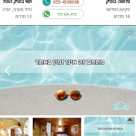
פלאזה בוטיק
תאי בוטיק הוטל
055-4538038
פקיעין החדשה
גליל מערבי, יערה
בדוק אם פנוי
16 חדרים
13 חדרים
1/42