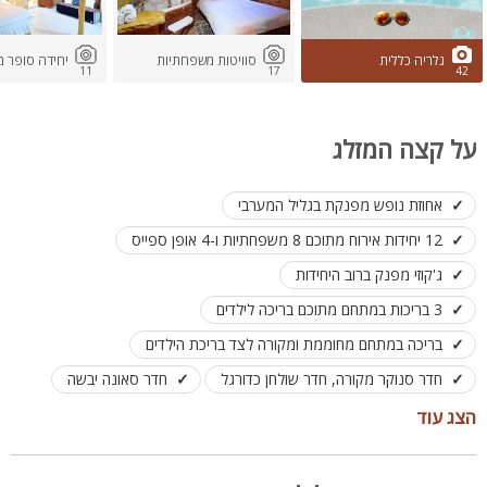
גלריה כללית
סוויטות משפחתיות
יחידה סופר 
11
17
42
על קצה המזלג
אחוזת נופש מפנקת בגליל המערבי
12 יחידות אירוח מתוכם 8 משפחתיות ו-4 אופן ספייס
ג'קוזי מפנק ברוב היחידות
3 בריכות במתחם מתוכם בריכה לילדים
בריכה במתחם מחוממת ומקורה לצד בריכת הילדים
חדר סנוקר מקורה, חדר שולחן כדורגל
חדר סאונה יבשה
חדר אוכל ממוזג מאובזר עם שולחנות כיסאות
הצג עוד
3 מטבחי חוץ לבישול
לנופש משפחות, קבוצות גדולות, שבתות חתן ועוד