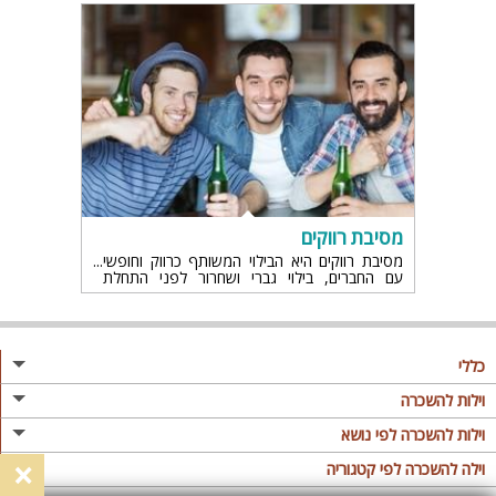
ובמיוחד לחגיגות ומסיבות. הנה כמה דברים שחשוב
שתדעו על לופטים למסיבות, רגע לפני שמארגנים
מסיבה
מסיבת רווקים
מסיבת רווקים היא הבילוי המשותף כרווק וחופשי
עם החברים, בילוי גברי ושחרור לפני התחלת
החיים, הבגרות והעצמאות בבניית משפחה וזוגיות
אמיתית ולכן חשוב ליהנות כמו שצריך
כללי
מגזין
וילות להשכרה
פרסום באתר
וילות בצפון
וילות להשכרה לפי נושא
×
תקנון
וילות במרכז
וילה לזוגות
וילה להשכרה לפי קטגוריה