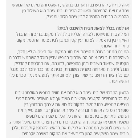
איזה כיף זה, להרגיש בבית אך גם בנופש , השקט והפינוקים של הנופש
ויחד עם זאת החמימות והאווירה הביתית. בית צימר הוא השילוב בין
ההרגשה הביתית החמימה לבין צימר חלומי ומפנק.
אז למה בכלל לצאת מבית ולהיכנס לבית?
המילה בית מתייחסת לצורה הכללית, לגודל המקום, בד"כ זהו ההבדל
העיקרי בין בית-מלון, לצימר עץ קטן וכמובן לבית צימר המסמל מקום
גדול יותר ואיכותי.
המונח ממתג בצורה מסויימת את סוג המקום ואת הציפייה לאן תלך,
כשהיתרונות ב בית צימר הם שבתוך הנופש עדיין תוכל להשתמש בדברים
הקטנים שמאוד חשובים בזמן החופשה, לדוגמה, אם החלטתם להדליק
מנגל וליהנות מארוחה בשרית משובחת, בבית צימר כבר יחכה לכם מנגל
עם כל הציוד הדרוש, כך שאין צורך לסחוב איתך לנופש מנגל, סכו"ם כלי
הגשה ועוד..
הרעיון המרכזי של בית צימר הוא לתת את חווית הנופש האולטמטיבית
עם כל המוטיבים הקטנים שחשובים מאוד אך לא חושבים עליהם לפני
היציאה לנופש. כמו למשל במקום למצוא את עצמך מתרוצץ בין
סופרמרקט כזה או אחר ובחזרה לצימר או המלון דבר שגם מייקר את
הנופש וגוזל זמן ב בית צימר יש את כל הכלים שנדרשים לנופש
משפחתי,זוגי או קבוצתי, מה שתצטרכו הם רק מצרכי תזונה,אוכל ושתייה.
כשיוצאים לנופש, המטרה היא לנקות את הראש, להתפנק ולבלות, ולכן
ב בית צימר משקיעים המון כדי לעצב את המקום באווירה יוקרתית