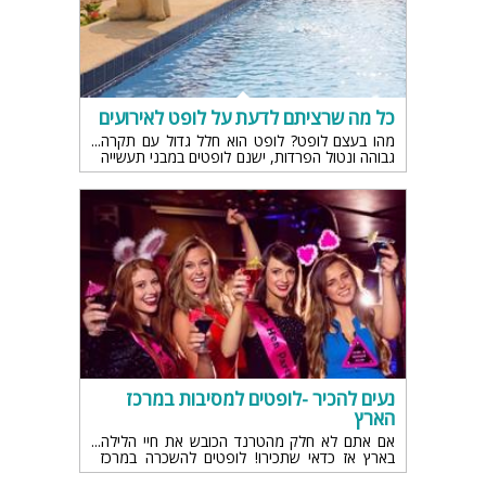
כל מה שרציתם לדעת על לופט לאירועים
מהו בעצם לופט? לופט הוא חלל גדול עם תקרה
גבוהה ונטול הפרדות, ישנם לופטים במבני תעשייה
או בבנייני משרדים ולכן אם רוצים לעשות אירוע
,לופט הוא הפתרון כי אין הגבלה של רעש ואין
שכנים.
נעים להכיר -לופטים למסיבות במרכז
הארץ
אם אתם לא חלק מהטרנד הכובש את חיי הלילה
בארץ אז כדאי שתכירו! לופטים להשכרה במרכז
הארץ כבר מזמן חלק מתרבות הבילויים שלנו