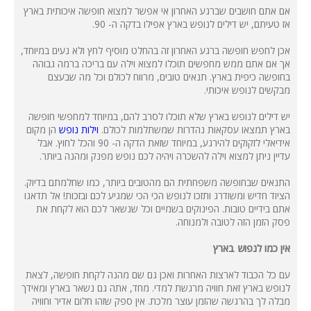
אם אתם חושבים שברגע האחרון אי אפשר למצוא חופשה איכותית בארץ
אז טעיתם, יש דילים לנופש בארץ אפילו בדקה ה- 90.
אכן לחפש חופשה ברגע האחרון זה בהחלט מוסיף לחץ ולא נעים במיוחד,
אך אם אתם ממש מחפשים תוכלו למצוא וילה עם בריכה ברמה גבוהה
בחופשה כיפית בארץ. תנאים טובים, מרווח לכולם וכל מה שבעצם
מבקשים לנופש איכותי.
יש דילים לנופש בארץ שלא תוכלו לסרב להם, במיוחד למחפשי חופשה
בארץ תמצאו עסקאות נהדרות שמשתלמות לכולם.
וילות נופש
הן מקום
אידיאלי לזקוקים להירגע, במיוחד שזאת הדקה ה- 90 והכל לחוץ. אבל
עדיין ניתן למצוא וילה להשכרה ויהיה לכם נופש מפנק ומהנה ביותר.
התנאים שבחופשה משפחתית הם מהטובים ביותר, כמו שחלמתם בדיוק.
הציוד חדיש ומשודרג ותזכו לנופש הכי הכי שמגיע לכם ובזכות! אל תדאגו
אתם בידיים טובות. הפינוקים בשמיים וכל שנשאר לכם הוא לקחת את
פסק הזמן הזה לטובה ולמנוחה.
אין כמו לנפוש בארץ
עם כל הכבוד לארצות האחרות ואכן גם שם מהנה לקחת חופשה, לצאת
לנופש בארץ זאת חוויה מרגשת למדי. מחד, אתה גם נשאר בארץ ומאידך
מבלה לך בהרגשה שהזמן עוצר מלכת. אין ספק שזהו חלום אדיר וחוויה