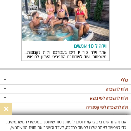
וילה ל 10 אנשים
אתר וילה פור יו ריכז בעבורכם וילות לקבוצות
משפחות ועוד לשרותכם התפריט העליון לחיפוש
ממוקד יותר.
כללי
מגזין
וילות להשכרה
פרסום באתר
וילות בצפון
וילות להשכרה לפי נושא
×
תקנון
וילות במרכז
וילה לזוגות
וילה להשכרה לפי קטגוריה
מדיניות פרטיות
וילות בדרום
וילות למשפחות
וילות עם בריכה
לופטים להשכרה
אנו משתמשים בקבצי קוקיז וטכנולוגיות ניטור שיוחסנו במכשירי המשתמשים,
וילות באילת
וילות לציבור הדתי
וילה עם בריכה מחוממת
לופט
כדי לאפשר לאתר שלנו לפעול כהלכה, לעבד ולשפר את חווית המשתמש,