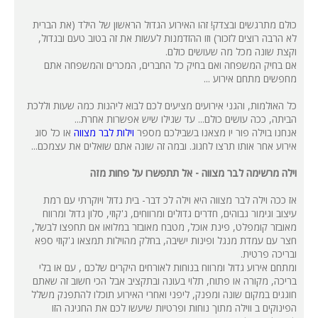
כולם מתרגשים ובצדק! זהו האירוע הגדול הראשון של הילד (את הברית
לא הרבה רוצים לזכור) וזו ההזדמנות לעשות את זה בטוב טעם ובגדול,
וקצת שונה מכל מה שעושים כולם.
אם בחיק המשפחה ואם בחיק כל החברים, המכרים והמשפחה אתם
מחפשים מתחם אירוע ...
כל האולמות, והגני אירועים מציעים לכם לבוא ליהנות כמה שעות וללכת
הביתה, ככה עושים כולם... עד שגילו שיש אפשרות אחרת...
אנחנו בוילה פור יו מצאנו בשבילכם מספר
וילות לבר מצווה
או כל סוג
אירוע אחר אותו תרצו לחגוג. ובמה זה שונה אתם שואלים את עצמכם...
וילה מרשימה לבר מצווה - אל תתפשרו על פחות מזה
אז ככה וילה לבר מצווה היא וילה לכ דבר- בית גדול ויוקרתי עם רמת
עיצוב וגימור גבוהים, חדרים גדולים ומרווחים, ג'קוזי, סלון גדול ומרווח
מאובזר קומפלט, פינת אוכל, מטבח מאובזר במלואו אם תחפצו לבשל,
חצר עם עמדת מנגל ופינות ישיבה, בחלק מהוילות תמצאו ג'קוזי ספא
ובריכה פרטית.
ומתחם אירוע גדול ומרווח בנוחות לאורחים היקרים שלכם , עם או בלי
בריכה, מקורה או פתוח, תלוי בעונה ובתקציב אבל הכי חשוב זה שאתם
חוגגים במקום שונה ומפנק, ליפני ואחרי האירוע תוכלו להתפנק משלל
הפינוקים ב ווילה מתוך נוחות ופרטיות שיעשו לכם את החגיגה הזו