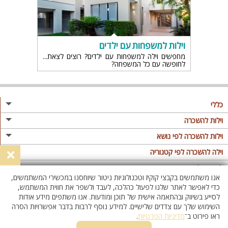
וילות למשפחות עם ילדים
מחפשים וילה למשפחות עם ילדים? רוצים לצאת
לחופשה עם כל המשפחה?
כללי
מגזין
וילות להשכרה
פרסום באתר
וילות בצפון
וילות להשכרה לפי נושא
×
תקנון
וילות במרכז
וילה לזוגות
וילה להשכרה לפי קטגוריה
מדיניות פרטיות
וילות בדרום
וילות למשפחות
וילות עם בריכה
לופטים להשכרה
אנו משתמשים בקבצי קוקיז וטכנולוגיות ניטור שיוחסנו במכשירי המשתמשים,
וילות באילת
וילות לציבור הדתי
וילה עם בריכה מחוממת
לופט
כדי לאפשר לאתר שלנו לפעול כהלכה, לעבד ולשפר את חווית המשתמש,
וילות בשרון
לסייע בשיווק ובהתאמה אישית של תוכן ומודעות. אנו משתפים מידע אודות
אירוח דרוזי
וילה עם בריכה מחוממת מקורה
לופטים בצפון
השימוש שלך עם צדדים שלישיים. למידע נוסף לרבות בדבר אפשרויות הסרה
וילות באזור החרמון
וילות למסיבות
וילות עם סאונה
לופטים בדרום
ראו פירוט ב־
מדיניות הפרטיות
.
וילות לאירועים