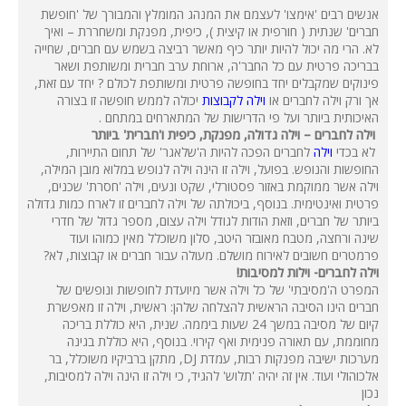
אנשים רבים 'אימצו' לעצמם את המנהג המומלץ והמבורך של 'חופשת
חברים' שנתית ( חורפית או קיצית ), כיפית, מפנקת ומשחררת – ואיך
לא. הרי מה יכול להיות יותר כיף מאשר רביצה בשמש עם חברים, שחייה
בבריכה פרטית עם כל החבר'ה, ארוחת ערב חברית ומשותפת ושאר
פינוקים שמקבלים יחד בחופשה פרטית ומשותפת לכולם ? יחד עם זאת,
אך ורק וילה לחברים או
וילה לקבוצות
יכולה לממש חופשה זו בצורה
האיכותית ביותר ועל פי הדרישות של המתארחים במתחם .
וילה לחברים – וילה גדולה, מפנקת, כיפית ו'חברית' ביותר
לא בכדי
וילה
לחברים הפכה להיות ה'שלאגר' של תחום התיירות,
החופשות והנופש. בפועל, וילה זו הינה וילה לנופש במלוא מובן המילה,
וילה אשר ממוקמת באזור פסטורלי, שקט ונעים, וילה 'חסרת' שכנים,
פרטית ואינטימית. בנוסף, ביכולתה של וילה לחברים זו לארח כמות גדולה
ביותר של חברים, וזאת הודות לגודל וילה עצום, מספר גדול של חדרי
שינה ורחצה, מטבח מאובזר היטב, סלון משוכלל מאין כמוהו ועוד
פרמטרים חשובים לאירוח מושלם. מעולה עבור חברים או קבוצות, לא?
וילה לחברים- וילות למסיבות!
המפרט ה'מסיבתי' של כל וילה אשר מיועדת לחופשות ונופשים של
חברים הינו הסיבה הראשית להצלחה שלהן: ראשית, וילה זו מאפשרת
קיום של מסיבה במשך 24 שעות ביממה. שנית, היא כוללת בריכה
מחוממת, עם תאורה פנימית ואף קירוי. בנוסף, היא כוללת בגינה
מערכות ישיבה מפנקות רבות, עמדת
DJ
, מתקן ברביקיו משוכלל, בר
אלכוהולי ועוד. אין זה יהיה 'תלוש' להגיד, כי וילה זו הינה וילה למסיבות,
נכון