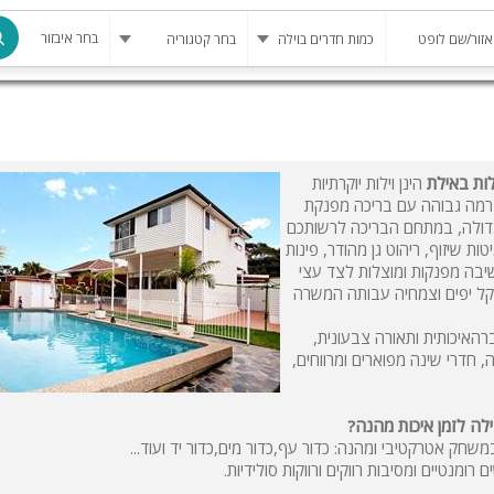
בחר איבזור
מרחב מוגן
בריכה
לות באילת
הינן וילות יוקרתיות
מה גבוהה עם בריכה מפנקת
בריכה מחומ
דולה, במתחם הבריכה לרשותכם
טות שיזוף, ריהוט גן מהודר, פינות
פינת מנגל
יבה מפנקות ומוצלות לצד עצי
ל יפים וצמחיה עבותה המשרה
להשכרה
ה מול מסך LCD ענק, מערכת הגברהאיכותית ותאורה צבעונית,
סאונה
, חדרי שינה מפוארים ומרווחים,
קריוקי
גקוזי
לה לזמן איכות מהנה?
שחק אטרקטיבי ומהנה: כדור עף,כדור מים,כדור יד ועוד...
שולחן סנוק
ומנטיים ומסיבות רווקים ורווקות סולידיות.