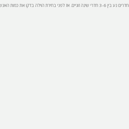
פלייסטיישן
באילת ישנן מגוון של וילות עם בריכה חלקן גדולות יותר ופחות. מספר החדרים נע בין 3-6 חדרי שינה זוגיים. אז לפני בחירת הוילה בדקו את כמ
Xbox
ארוחת בוקר
שולחן פוקר
מקרן
גישה לנכים
קבוצות גדול
בריכה מקור
מסך lcd
מרפסת
מטבח
משפחות
גדולות