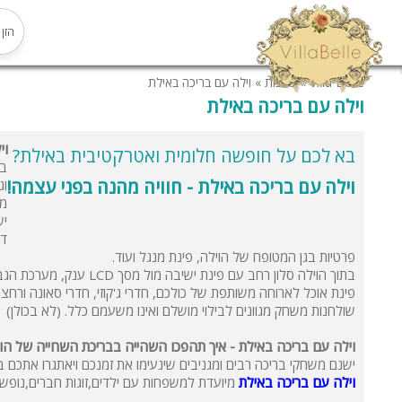
Villa Belle
»
כתבות
»
וילה עם בריכה באילת
וילה עם בריכה באילת
וי
בא לכם על חופשה חלומית ואטרקטיבית באילת?
בר
וילה עם בריכה באילת - חוויה מהנה בפני עצמה!
וג
מי
יש
דק
פרטיות בגן המטופח של הוילה, פינת מנגל ועוד.
בתוך הוילה סלון רחב עם פינת ישיב
פינת אוכל לארוחה משותפת של כולכם, חדרי ג'קוזי, חדרי סאונה ורחצה
שולחנות משחק מגוונים לבילוי מושלם ואינו משעמם כלל. (לא בכולן)
וילה עם בריכה באילת - איך תהפכו השהייה בבריכת השחייה של הוי
ישנם משחקי בריכה רבים ומגניבים שינעימו את זמנכם ויאתגרו אתכם במ
וילה עם בריכה באילת
מיועדת למשפחות עם ילדים,זוגות חברים,נופשים ר