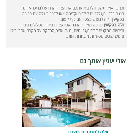
וכמובן –אל תשכחו להביא אתכם את הציוד הנדרש לבריכה-קרם
הגנה,בגדי ים,גלגל ים לילדים וקדימה צאו לדרך ב וילה עם בריכה
בפקיעין-וילה לנופש בצפון עם נוף קסום .
וילה בפקיעין
קרובה מאוד להרבה אטרקציות באזור:מסלולים בים
וביבשה,מתקנים לילדים,גני חיות,ים ,קיאקים,החלקה על הקרח,אתרי בילוי
ונופש שונים מסעדות מובחרות ועוד..
אולי יעניין אותך גם
וילה למסיבות בשרון