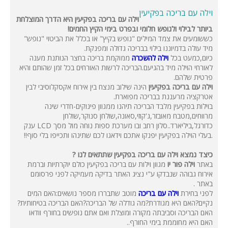
וילה עם בריכה בפקיעין
וילה עם בריכה בפקיעין היא הדרך המוצלחת
ביותר לבילוי ולנופש חלומי ובפרט בימי הקיץ החמים!
כששומעים את צמד המילים "נופש בקיץ" או בכלל את הביטוי "נופש"
מיד עולה בדמיוננו בילוי בבריכה גדולה ומפנקת.
כיום,כמעט בכל
וילה להשכרה
ממוקמת בריכה בחצר הנותנת מענה
לאורחי הוילה מיד בהגיעם.הבריכה לרשות האורחים בכל זמן שהותם והיא
פרטית שלהם.
וילה עם בריכה בפקיעין
הינה שילוב מנצח בין אירוח אקסקלוסיבי לבין
אטרקציה מרעננת בבריכה מפוארת.
בוילות בפקיעין מלבד הבריכה תיהנו ממגוון פינוקים-חדרי שינה
מרווחים,מטבח מאובזר,ג'קוזי,סאונה,שולחן סנוקר,שולחן
כדורגל,ביליארד..סלון רחב ובו מערכת ספות נוחה מול מסך LCD ענק
.בעלי הוילה בפקיעין יפנקו אתכם וידאגו לכם שתינהו ותכייפו בלי סוף!!
כיצד נמצא וילה עם בריכה בפקיעין שתתאים לנו ?
באתר
וילה פור יו
מגוון וילות עם בריכה בפקיעין כולם יוקרתיות וברמת
אירוח גבוהה שנבדקו ע"י נציג האתר בדיקה מעמיקה לפני פרסומם
באתר .
לפני בחירת
וילה עם בריכה
מוטב שתבררו מספר נושאים:האם המים
נקיים?האם היא מגודרת?מה גודלה של הבריכה?האם הבריכה בטיחותית?
האם הבריכה וסביבתה מקורה ומוצלת ואם אתם נופשים בחורף וודאו
האם היא מחוממת בימי החורף..