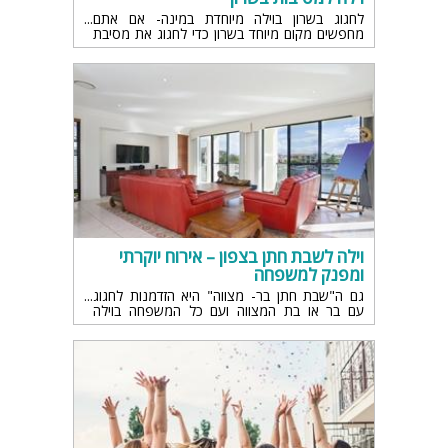
לחגוג בשרון בוילה מיוחדת במינה- אם אתם
מחפשים מקום מיוחד בשרון כדי לחגוג את מסיבת
יום ההולדת הבאה שלכם, מה דעתכם על וילה
למסיבות בשרון, המתאימה לאירועים מסוג זה?
וילה לשבת חתן בצפון – אירוח יוקרתי
ומפנק למשפחה
גם ה"שבת חתן בר- מצווה" היא הזדמנות לחגוג
עם בר או בת המצווה ועם כל המשפחה בוילה
לאירוח והכי מתאים בצפון הארץ, באווירה ייחודית
וקסומה ובאיכות גבוהה ביותר. הוילה מכילה את כל
האורחים ומספקת עבורכם את כל מבוקשכם,
בשירות אדיב ונדיב, כיד המלך.