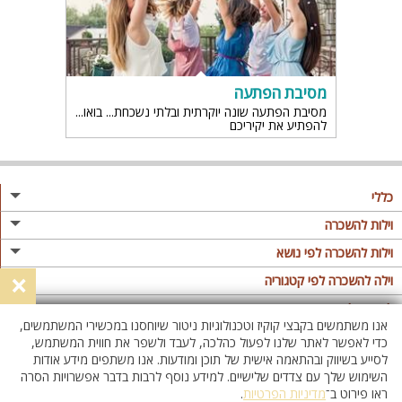
מסיבת הפתעה
מסיבת הפתעה שונה יוקרתית ובלתי נשכחת... בואו
להפתיע את יקיריכם
כללי
מגזין
וילות להשכרה
פרסום באתר
וילות בצפון
וילות להשכרה לפי נושא
×
תקנון
וילות במרכז
וילה לזוגות
וילה להשכרה לפי קטגוריה
מדיניות פרטיות
וילות בדרום
וילות למשפחות
וילות עם בריכה
לופטים להשכרה
אנו משתמשים בקבצי קוקיז וטכנולוגיות ניטור שיוחסנו במכשירי המשתמשים,
וילות באילת
וילות לציבור הדתי
וילה עם בריכה מחוממת
לופט
כדי לאפשר לאתר שלנו לפעול כהלכה, לעבד ולשפר את חווית המשתמש,
וילות בשרון
לסייע בשיווק ובהתאמה אישית של תוכן ומודעות. אנו משתפים מידע אודות
אירוח דרוזי
וילה עם בריכה מחוממת מקורה
לופטים בצפון
השימוש שלך עם צדדים שלישיים. למידע נוסף לרבות בדבר אפשרויות הסרה
וילות באזור החרמון
וילות למסיבות
וילות עם סאונה
לופטים בדרום
ראו פירוט ב־
מדיניות הפרטיות
.