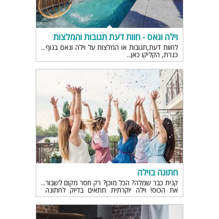
וילה וגאס - חוות דעת תגובות והמלצות
לחוות דעת,תגובות או המלצות על וילה וגאס בנוף
כנרת, הקליקו כאן...
חתונה בוילה
קנית כבר שמלה? הכל מוכן? רק חסר מקום לשבור
את הכוס! וילה יוקרתית תתאים בדיוק לחתונה
שלכם. את הכלה מעוניינת להתפנק במקום רגוע
ושלב ואתה החתן ביום כ"כ מרגש רוצה משהו ייחודי
אז הינה הגעתם לעמק השווה וילה לחתונה!