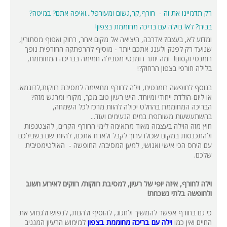
רק תדמיינו את זה - חורף,קר,גשום ומעורפל...ואיפה אתם? במיטה?
בבית? לא! בוילה עם בריכה מחוממת בצפון!
ומדוע לא, בעצם? אדרבה, היציאה אל מקום אחר, רחוק ואפוף מסתורין,
שנועד רק לפנק ולענג אתכם יותר - מוסיף להרפתקה החורפית נופך
רומנטי וקסום! ומה יותר רומנטי מטבילה חמימה בבריכה המחוממת,
בלילה חורפי בצפון הרחוק?!
בנוסף לחופשה רומנטית, וילה לחורף מתאימה למסיבת רווקות,לדוגמא.
או ליום-הולדת ייחודי ומיוחד. היש רעיון טוב מכך, מקורי ומרגש מזה?
הבריכה המחוממת בהחלט יכולה להוות מרכז לכל השמחה,
בהשתעשעות משותפת במים הנעימים ועוד...
חוץ מזה הוילה בעצמה מאוד מתאימה לימי החורף הקרים, להצטנפות
ולהתכנסות במקום שכולו ערוך לקבל ולארח אתכם, להיות שם בשבילכם
עם היחס הכי אישי ואנושי, למען המסיבה/ החופשה - האולטימטיבית
שלכם.
וילה לחורף, איזה יופי של רעיון, למסיבת רווקות/ רווקים לאירוע חשוב
ולחופשה בלתי נשכחת!
כי גם בחורף אפשר להמשיך ולחגוג, להוסיף ולהנות, לנפוש ולגמוע את
החיים ואין כמו
וילה עם בריכה מחוממת בצפון
למימוש הרעיון המגניב