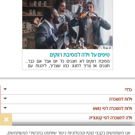
טיפים על וילה למסיבת רווקים
מסיבת רווקים לא חוגגים כל יום אבל אם כבר
חוגגים אז צריך לחגוג כמו שצריך, ליהנות עם
החברים בערב בלתי נשכח לפני שמתחייבים
לאהבה,למשפחה ולילדים.
כללי
מגזין
וילות להשכרה
פרסום באתר
וילות בצפון
וילות להשכרה לפי נושא
×
תקנון
וילות במרכז
וילה לזוגות
וילה להשכרה לפי קטגוריה
מדיניות פרטיות
וילות בדרום
וילות למשפחות
וילות עם בריכה
לופטים להשכרה
אנו משתמשים בקבצי קוקיז וטכנולוגיות ניטור שיוחסנו במכשירי המשתמשים,