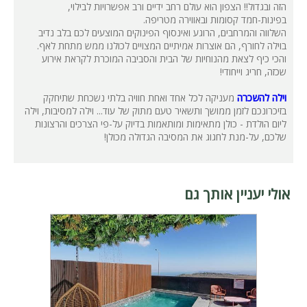
הזה ובגדול!! הצפון הוא עולם רחב ידיים ורב אפשרויות לבילוי,
בפינות-חמד קסומות ובאווירה מטריפה.
השלווה והמרחבים, הרוגע ואינסוף הפינוקים המוצעים לכם בלב נדיב
בוילה לחורף, הם אוצרות אמיתיים המצויים לכולנו ממש מתחת לאף.
והכי כיף לצאת מהנוחיות של הבית והסביבה המוכרת לקראת אירוע
שכזה, חריג וייחודי!
וילה להשכרה
מעניקה לכל אחד ואחת חוויה בלתי נשכחת שתיחקק
בזיכרונכם לזמן ממושך ותשאיר טעם מתוק של עוד... וילה למסיבות, וילה
ליום הולדת - כולן מתאימות ומותאמות בדיוק על-פי הצרכים והרצונות
שלכם, על-מנת לחגוג את המסיבה הגדולה מכולן!
אולי יעניין אותך גם