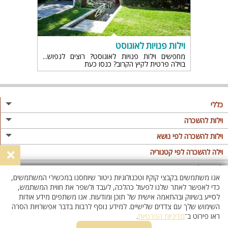
וילות פנויות לאוגוסט
מחפשים וילות פנויות לאוגוסט? רוצים לנפוש
בוילה פרטית לקיץ הקרוב? כנסו כעת
כללי
מגזין
וילות להשכרה
פרסום באתר
וילות בצפון
וילות להשכרה לפי נושא
×
תקנון
וילות במרכז
וילה לזוגות
וילה להשכרה לפי קטגוריה
מדיניות פרטיות
וילות בדרום
וילות למשפחות
וילות עם בריכה
לופטים להשכרה
אנו משתמשים בקבצי קוקיז וטכנולוגיות ניטור שיוחסנו במכשירי המשתמשים,
וילות באילת
וילות לציבור הדתי
וילה עם בריכה מחוממת
לופט
כדי לאפשר לאתר שלנו לפעול כהלכה, לעבד ולשפר את חווית המשתמש,
וילות בשרון
לסייע בשיווק ובהתאמה אישית של תוכן ומודעות. אנו משתפים מידע אודות
אירוח דרוזי
וילה עם בריכה מחוממת מקורה
לופטים בצפון
השימוש שלך עם צדדים שלישיים. למידע נוסף לרבות בדבר אפשרויות הסרה
וילות באזור החרמון
וילות למסיבות
וילות עם סאונה
לופטים בדרום
ראו פירוט ב־
מדיניות הפרטיות
.
וילות לאירועים