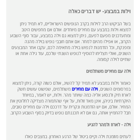
וילות במבצע- יש דברים כאלה
בשל הביקוש הרב לוילות בקרב הנופשים הישראליים, לא תמיד ניתן
למצוא וילות במבצע עם מחירים מיוחדים. אולם אם מחפשים היטב
ומתעדכנים מפעם לפעם, ניתן למצוא גם וילה במבצע, עבור סוף השבוע
הקרוב, או אפילו מהיום למחר. אם אתם חובבי נופש בוילה מהנה
ומפנקת, וכל הזדמנות לנפוש בוילה מתאימה לכם, עקבו אחר המבצעים
השונים, ואולי תצליחו להוסיף לנופש השנתי שלכם, עוד גילה אחת או
שתיים לוילה קסומה.
וילה עם מחירים משתלמים
כאמור וילות במבצע לא תמיד קל להשיג, אולם כשזה קורה, ניתן למצוא
בפרסומים השונים,
וילה עם מחירים
משתלמים, שפשוט עושים חשק
לארוז תיק ולנסוע אליה כמה שיותר מהר. וילות, יש לאמר, במיוחד
היוקרתיות ביניהן, אינן מאד זולות, על אף שהתמורה מצדיקה לחלוטין את
המחיר. אולם, אם יש הזדמנות ונקרית על דרככם וילה עם מחירים טובים,
חבל להחמיץ אותה, גם אם לא תכננתם נופש בדיוק בסוף השבוע הקרוב.
וילה - לארוז ולמהר להגיע
לעתים מוזמנת וילה וקיים ביטול של הרגע האחרון. במצבים כאלו