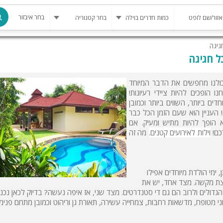
בחר איבזור
גיגה
ל חגיגה
מרחב מוגן
בריכה
ולנו מחפשים את הדבר המיוחד
הופכים להיות ציידי רעיונות!
בריכה מחומ
ים ביותר, השווים ביותר וכמובן
 העניין הוא שעם הזמן הכל כבר
פינת מנגל
 הופך להיות מתיש ומעיק. אם
כם!
וילות לאירועים קטנים.
מה זה
להשכרה
סאונה
קריוקי
 ימי הולדת מיוחדים אפילו
קצת מקשה. מצד אחד, יש את
גקוזי
דולים ולרוב הם גם די סטנדרטים. מצד שני, אז איפה נעשה? בדיוק לכאן נכנ
וני מטופח, מדשאות רחבות, צמחייה עשירה, תאורת גן וריהוט וכמובן מתחם פנימי
שולחן סנוק