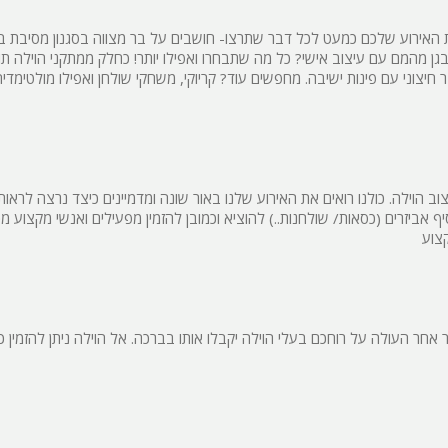
פלייסטיישן
 האירוע שלכם כמעט לכל דבר שתרצו- חושבים על בר מצווה בסגנון מסיבת ב
Xbox
בגן מהמם עם עיצוב אישי? כל מה שתבחרו ואפילו יותר! כחלק ממתקני הוילה תו
יצוני עם פינות ישיבה. מחפשים עוד? קריוקי, משחקי שולחן ואפילו מולטימדי
ארוחת בוקר
שולחן פוקר
מקרן
גישה לנכים
ב הוילה. כולנו רואים את האירוע שלנו באור שונה ומדמיינים כיצד נרצה לראותו
אביזרים (כסאות/ שולחנות..) להוציא וכמובן להזמין מפעילים ואנשי מקצוע מכ
קבוצות גדול
קצוע
בריכה מקור
מסך lcd
בר אחר העולה על רוחכם בעלי הוילה יקבלו אותו בברכה. אל הוילה ניתן להזמין כ
מרפסת
מטבח
משפחות
גדולות