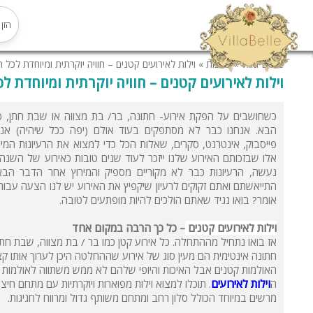
Villa Belle
»
כתבות
»
וילות לאירועים קטנים – חוויה יוקרתית ומיוחדת לכל ח
וילות לאירועים קטנים – חוויה יוקרתית ומיוחדת לכ
כשחושבים על הפקת אירוע- חתונה, בר/ בת מצווה או שבת חתן, כ
הבא. אנחנו כבר לא מסתפקים בעוד אולם (יפה ככל שיהיה) אנחנו 
פייסבוק, אינטרנט, סקרים, שאלות הכל כדי למצוא את הרעיונות המיוחד
אלו שבזכותם האירוע שלנו ייזכר לעוד שנים טובות כאירוע של השנה!
נעשה, הרעיונות כבר לא מקוריים מספיק והמירוץ אחר הדבר הבא
התייאשתם ואתם זקוקים לרעיון שיקפיץ את האירוע יש לנו הצעה עבור
אומר? בואו נגיד שאתם הולכים להיות מופתעים לטובה.
וילות לאירועים קטנים
– כל כך הרבה במקום אחד
אז בואו נתחיל מההתחלה. כל אירוע קטן כמו בר / בת מצווה, שבת חתן,
חתונה אינטימית הם מעין סוג של אירוע שההחלטה היכן לערוך אותו 
האולמות קטנים אבל האיכות והיופי שלהם לא ממש משתווה לאולמות הג
ה
וילות לאירועים
. תוכלו למצוא וילות מפוארות ויוקרתיות עם מתחם חיצ
מרשים במיוחד הכולל סלון רחב ומתחם משותף גדול ומרווח לחגיגות.