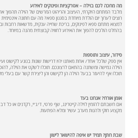
מה מחכה לכם בוילה – אטרקציות ופינוקים לאירוע
מלבד המתחם היוקרתי, העיצוב והריהוט המרשים של הוילה תהפוך את
רוצים לערוך יום הולדת מיוחדת בסגנון ספא? מה עם חתונה אינטימית 
למצוא מתחם ספא לפינוקים, בריכת שחייה ענקית, מדשאות רחבות ובר ח
בהחלט הולכים להפוך את האירוע לחוויה קבוצתית מהנה במיוחד.
סידור, עיצוב ותוספות
אין ספק שלכל אחד/ אחת מאתנו יהיו דרישות שונות בנוגע לקישוט ועיצו
הוילה גמישה ומשתנה בהתאם לרצונכם. תוכלו לשקט את הוילה, להוסיף 
תוכלו אף להיעזר בבעל הוילה הן לקישוט והן ליצירת קשר עם בעלי מ
אומן אורח? אנחנו בעד
אם חשבתם להזמין לוילה קייטרינג, שף פרטי, די.ג'יי, רקדנים או כל ד
מקצוע חוקי ולהנות מערב עשיר ומלא הפתעות.
שבת חתן? תמיד יש איפה להישאר לישון