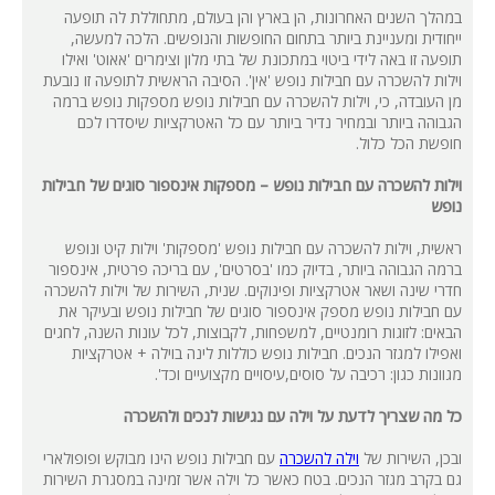
במהלך השנים האחרונות, הן בארץ והן בעולם, מתחוללת לה תופעה
ייחודית ומעניינת ביותר בתחום החופשות והנופשים. הלכה למעשה,
תופעה זו באה לידי ביטוי במתכונת של בתי מלון וצימרים 'אאוט' ואילו
וילות להשכרה עם חבילות נופש 'אין'. הסיבה הראשית לתופעה זו נובעת
מן העובדה, כי, וילות להשכרה עם חבילות נופש מספקות נופש ברמה
הגבוהה ביותר ובמחיר נדיר ביותר עם כל האטרקציות שיסדרו לכם
חופשת הכל כלול.
וילות להשכרה עם חבילות נופש – מספקות אינספור סוגים של חבילות
נופש
ראשית, וילות להשכרה עם חבילות נופש 'מספקות' וילות קיט ונופש
ברמה הגבוהה ביותר, בדיוק כמו 'בסרטים', עם בריכה פרטית, אינספור
חדרי שינה ושאר אטרקציות ופינוקים. שנית, השירות של וילות להשכרה
עם חבילות נופש מספק אינספור סוגים של חבילות נופש ובעיקר את
הבאים: לזוגות רומנטיים, למשפחות, לקבוצות, לכל עונות השנה, לחגים
ואפילו למגזר הנכים. חבילות נופש כוללות לינה בוילה + אטרקציות
מגוונות כגון: רכיבה על סוסים,עיסויים מקצועיים וכד'.
כל מה שצריך לדעת על וילה עם נגישות לנכים ולהשכרה
ובכן, השירות של
וילה להשכרה
עם חבילות נופש הינו מבוקש ופופולארי
גם בקרב מגזר הנכים. בטח כאשר כל וילה אשר זמינה במסגרת השירות