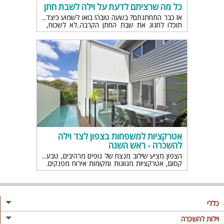
כל מה שרציתם לדעת על וילה לשבת חתן
אז כבר התחתנתם? בשעה טובה! בואו לשמוע כיצד
תוכלו לחגוג את שבת החתן הקרבה..לא לשכוח,
החגיגה לא נגמרת כל כך מהר
אטרקציות למשפחות בצפון לצד וילה
להשכרה - ראש השנה
הצפון מציע שילוב מנצח של נופים מרהיבים, טבע
קסום, אטרקציות מגוונות ומקומות אירוח מפנקים.
משפחות רבות בוחרות לשכור וילה בצפון וליהנות
מחופשה המשלבת מנוחה, בילויים ופעילויות לכל
הגילאים
כללי
מגזין
וילות להשכרה