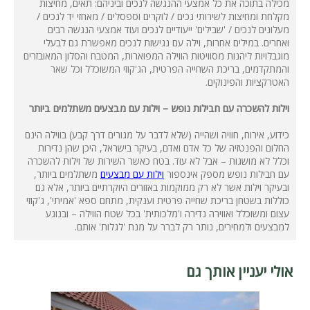
מכילה בתוכה את כל אמצעי ההנגשה לנכים וביניהם: תאים, מחיצות
מקלחת ומחיצות לשירותי נכים / לוקרים וספסלים / מאחזי יד לנכים /
מעלונים לנכים / 'שבילים' ייעודיים לנכים ועוד אמצעי הנגשה רבים
ואחרים. במילים אחרות, וילה עם נגישות לנכים מאפשרת גם לבעלי
מוגבלויות ליהנות מסוויטות הווילה המפוארות, המטבח והסלון המאובזרים
והמתקדמים, בריכת השחייה הפרטית, הג'קוזי המשוכלל וכל שאר
האטרקציות והפינוקים.
וילות להשכרה עם חבילות נופש – וילות עם מבצעים משתלמים ביותר
כידוע, אירוח, חוויה ושהייה (שלא לדבר על מגורים דרך קבע) בווילה הינם
החלום והפנטזיה של כל אדם ואדם, בעיקר בישראל, היכן שהן נדירות
וכלל לא מושגות – אבל לא עוד. בטח כאשר השירות של וילות להשכרה
עם חבילות נופש מספק אינספור
וילות עם מבצעים
משתלמים ביותר,
ובעיקר וילות אשר לא רק ממוקמות באזורים היוקרתיים ביותר, אלא גם
כוללות בשטחן בריכת שחייה פרטית וענקית, מתחם ספא 'אמיתי', ג'קוזי
עצום ומשוכלל ואווירה נדירה ו'מלכותית' בכל שטח הווילה – ובנוגע
למבצעים ולמחירים, נותר רק לברר על מנת 'לגלות' אותם.
אולי יעניין אותך גם