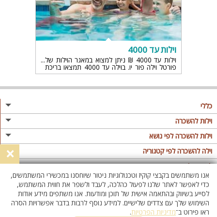
וילות עד 4000
וילות עד 4000 ₪ ניתן למצוא במאגר הוילות של
פורטל וילה פור יו. בוילה עד 4000 תמצאו בריכת
שחייה,ג'קוזי וחדרי שינה נינוחים! מחפשים וילה
כללי
מגזין
וילות להשכרה
פרסום באתר
וילות בצפון
וילות להשכרה לפי נושא
×
תקנון
וילות במרכז
וילה לזוגות
וילה להשכרה לפי קטגוריה
מדיניות פרטיות
וילות בדרום
וילות למשפחות
וילות עם בריכה
לופטים להשכרה
אנו משתמשים בקבצי קוקיז וטכנולוגיות ניטור שיוחסנו במכשירי המשתמשים,
וילות באילת
וילות לציבור הדתי
וילה עם בריכה מחוממת
לופט
כדי לאפשר לאתר שלנו לפעול כהלכה, לעבד ולשפר את חווית המשתמש,
וילות בשרון
לסייע בשיווק ובהתאמה אישית של תוכן ומודעות. אנו משתפים מידע אודות
אירוח דרוזי
וילה עם בריכה מחוממת מקורה
לופטים בצפון
השימוש שלך עם צדדים שלישיים. למידע נוסף לרבות בדבר אפשרויות הסרה
וילות באזור החרמון
וילות למסיבות
וילות עם סאונה
לופטים בדרום
ראו פירוט ב־
מדיניות הפרטיות
.