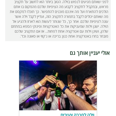
לפני שאתם מגיעים לנפוש בוילה. הטוב ביותר הוא לחשוב על תקציב
מראש, ובמקביל לתקציב לקבוע מה הציפיות שלכם מהמקום בו אתם
הולכים להתארח ועל מה אינכם מוכנים להתפשר. כך תוכלו למקסם את
מה שאתם יכולים לקבל בתמורה לתקציב הזה, ועדיין לקבל וילה אשר
עונה לציפיות שלכם. אחר כך, כל שנותר לעשות הוא לארוז ולהגיע אל
הוילה. ישנן וילות שמעניקות את כל האטרקציות ופינוקי הספא במתחם
שלהן, ושינן וילות עם אטרקציה אחת לפחות... אז אם התקציב שלכם
מובחר בחרו באטרקציה אחת כגון: בריכה או ג'קוזי או סאונה וכד'.
אולי יעניין אותך גם
וילה לחברה צעירים