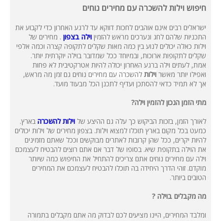
חיפוש וילות להשכרה עם מחירים נוחים
ישראלים רבים אינם אוהבים לחכות דווקא עד לרגע האחרון כדי לקבוע את
התכניות שלהם לחג ונערכים מראש להזמין
וילה בצפון
. מחירים של
וילות כאלה יכולים לנוע בין כמה מאות שקלים לתקופה קצרה וכמה אלפי
שקלים לתקופות ארוכות, ובמיוחד ככל שמדובר בוילה יוקרתית יותר.
אמת, לעתים וילה ברגע האחרון יכולה להיות אטרקטיבית לא פחות
ואפילו יותר מאשר
וילות
להשכרה עם מחירים
נוחים גם זמן מה מראש,
אך לא תמיד כדאי להסתכן ועדיף לתכנן הכל מבעוד מועד.
מתי הזמן הנכון להזמין וילה?
לאורך הזמן, בזכות הביקוש כך עלה גם ההיצע של
וילות להשכרה
בארץ.
כמעט בכל מקום בארץ תוכלו למצוא וילות. בצפון מחירים של וילות יכולים
להיות יקרים, ככל שהן קרובות לאתרים מבוקשים וככל שאתם מזמינים
את הוילה בתקופת שיא. בסופו של דבר אם אתם רוצים להבטיח לעצמכם
וילה עם מחירים נוחים אתם צריכים להתחיל את החיפוש כמה שיותר
מוקדם. זוהי הדרך היחידה בה תוכלו להבטיח לעצמכם את המחירים
הטובים ביותר.
מה מקבלים בוילה ?
ומלבד המחירים, היינו מציעים לכם לבדוק מה אתם מקבלים בתמורה