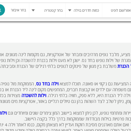
בחר איבזור
מרחב מוגן
בריכה
מציע, מלבד נופים מרהיבים ומבחר של אטרקציות, גם מקומות לינה מגוונים. א
בריכה מחומ
ת של וילות נופש בחד נס. ישנן לא מעט וילות בכנרת להשכרה וכן וילות נופ
ד הכנרת
משלבת בין מגוון של פינוקים לנופים בלתי רגילים של הכנרת וסביבתה.
פינת מנגל
להשכרה
המציעות גם ג'קוזי או סאונה. תוכלו למצוא
וילה בחד נס
, הממוקמת מול נופיה
סאונה
אתם משפחה עם ילדים או קבוצת חברים, המחפשים מקום לינה ליד הכנרת או בס
וילה ליד הכנרת היא, ללא ספק, חוויה בלתי רגילה.
וילות להשכרה
מצוידות בכל 
קריוקי
, ניתן לשלב לצד השהות בהן גם טיולים רגליים באזור, אטרקציות מים מגוונות
גקוזי
ות ומתחמי נופש, לכן ניתן למצוא ביישוב המון צימרים שונים ומיוחדים וגם
וילו
ות פרטיות בוילות מבודדות שממוקמות בדרך כלל בקצה היישוב.
שולחן סנוק
אם אתם משפחה קטנה או משפחה מורחבת ומתחשק לכם לבלות יחד ואם אתם 
בעל הוילה שמספרו מופיע באתר. לייעוץ ועזרה בבחירת הוילה ומידע מדויק לג