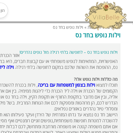
Villa Belle
»
כתבות
»
וילות נופש בחד נס
וילות נופש בחד נס
וילות נופש בחד נס – לחופשה בלתי רגילה מול נופים נהדרים!
אזור הכנרת 
האפשרויות, המתאימות לנופש משפחתי או עם קבוצת חברים, היא במסגר
נס, ההופכות את השהות שלכם במקום לחופשה בלתי רגילה.
וילה לי
מה כוללות וילות נופש אלו?
תוכלו למצוא
וילות בצפון למשפחות עם בריכה
, וילות בכנרת להשכרה 
הקסומים של הכנרת או וילה ליד הכנרת כדי ליהנות ממימיה. בין אם 
אליה, ובין אם מדובר בתקופת החורף או תקופת הקיץ, וילה בחד נס או 
הנדרש לכם, הן מרוהטות ומספקות לכם את הנוחות המרבית. בשל מיקומן
ומסלולי טיול נהדרים באזורים נפלאים.
היישוב חד נס נמצא עד גדתו המזרחית של הירדן ועיקר פעילותו הוא תייר
להשכרה למטרות חופשות משפחתיות,נופשים זוגיים רומנטיים ואף מסיב
והתרשמו ממגוון הוילות שמציע האתר. לשריון המקום שבחרתם צלצלו ל