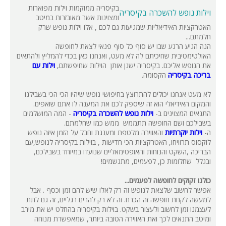
בקיסריה ממוקמות וילות מפוארות
וילות נופש להשכרה בקיסריה
ומצוינות אשר מאובזרות במיטב
האטרקציות האידיאליות שמגיעות גם לכם , אלו וילות נופש שרק
חלמתם...
הנה הגיע הרגע שבו יש סוף כל סוף פנאי לצאת לחופשה
האולטימטיבית שחיכיתם לה לא מעט, ואנחנו כאן בכדי להמליץ ולהתאים
את הנופש אליכם. בקיסריה ישנן אותן הוילות שחיפשתם,
וילות עם
בריכה בקיסריה
הקסומה.
לא מעט אנחנו יכולים להתרוצץ בחיפושי נופש שיהיו הכי הכי בשבילנו
והמקום האידיאלי הוא זה שיספק לכם את המענה לו אתם שואפים.
התנאים המצוינים ב-
וילות נופ
ש להשכרה בקיסריה
- המה המושלמים
בשבילכם ושם החופשה תתממש ממש כמו שחלמתם.
ה-
וילות יוקרתיות
והאווירה מלטפת ומענגת וחבל על הזמן איזה נופש
לוקסוס תרוויחו, האטרקציות הכי חדישות , בוילות בקיסריה לנופש,עם
הבריכה ,השקט והנוחות והאופטימאליים שנועדו במיוחד בשבילכם,
ובגלל שחלומות כן, לפעמים, מתגשמים!
כולנו זקוקים לחופשה לפעמים...
אפשר לחשוב שלצאת לנופש זה רק לאלו שיש להם זמן וכסף . אבל
למעשה לקחת חופשה זה הכרח. זה לא רק להרים רגליים, זה גם לתת
לעצמנו זמן לחשוב ולעצור בשקט. בוילות בקיסריה בהחלט יש את מירב
ומיטב התנאים לכך ואת האווירה הטובה ביותר, שמאפשרת מנוחה