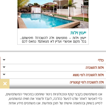
ייעוץ וילות
ייעוץ וילות – מחפשים וילה להשכרה? חיפשתם
בכל מקום אפשרי ועדיין לא מצאתם? נמאס לכם
לבדוק מחירים? כאן באתר וילה פור יו תמצאו מגוון
וילות מושלמות
כללי
מגזין
וילות להשכרה
פרסום באתר
וילות בצפון
וילות להשכרה לפי נושא
×
תקנון
וילות במרכז
וילה לזוגות
וילה להשכרה לפי קטגוריה
מדיניות פרטיות
וילות בדרום
וילות למשפחות
וילות עם בריכה
לופטים להשכרה
אנו משתמשים בקבצי קוקיז וטכנולוגיות ניטור שיוחסנו במכשירי המשתמשים,
וילות באילת
וילות לציבור הדתי
וילה עם בריכה מחוממת
לופט
כדי לאפשר לאתר שלנו לפעול כהלכה, לעבד ולשפר את חווית המשתמש,
וילות בשרון
לסייע בשיווק ובהתאמה אישית של תוכן ומודעות. אנו משתפים מידע אודות
אירוח דרוזי
וילה עם בריכה מחוממת מקורה
לופטים בצפון