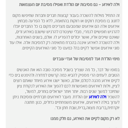
וילה לאירוע – גם מסיבות יום הולדת ואפילו מסיבת יום העצמאות
זה התחיל מוילות להשכרה בעבור קבוצות חברים וחברות שחיפשו מקום
לחגוג בו מסיבת רווקים או רווקות בהתאמה, ללא כל הפרעה מבחוץ.
אירועים אלה הם אירועים שמטבעם מצריכים מקום בו כל החברים יוכלו
להרגיש חופשיים לגמרי, מבלי שיצטרכו להרגיש שישנם באירוע זרים,
שאינם שייכים אליו, ואשר יכולים להפריע לו. אולם, בשנים האחרונות,
וילה להשכרה לאירוע איננה בהכרח מתאימה רק למסיבות אלה. אילו עוד
סוגי אירועים אפשר לקיים בה? כמעט כל סוגי האירועים הקיימים.
מימי הולדת ועד למסיבות של ועדי עובדים
בסופו של דבר, כל מה שצריך בשביל מסיבה טובה הוא את האנשים
הטובים. לעתים הרי מספיק להביא כמה קרשים למדורה ולהיפגש בים כדי
לקיים אירוע מהנה לכולם; אולם, כאשר ישנו אירוע מיוחד שאתם רוצים
לציין, וילות לאירועים מאפשרות לכם להפוך את האירוע לנקודת ציון
שתיזכר למשך שנים רבות. יותר ויותר ישראלים בוחרים, למשל,
להשכיר
וילה לאירוע
יום הולדת. מעבר לאירועים חברתיים ומסיבות ניתן
לערוך בוילה לאירועים, אירועים משפחתיים גדולים, כגון: חתונה
יוקרתית,בר/בת מצווה,ברית,שבת חתן וכד'.
לא רק מקום לקיים את האירוע, גם חלק ממנו