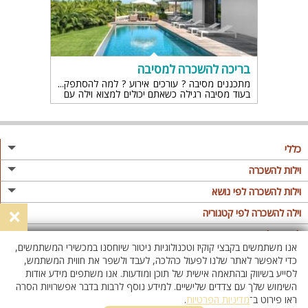
בריכה להשכרה למסיבה
מתכננים מסיבה ? עורכים אירוע ? למה להסתפק
בעוד מסיבה רגילה כשאתם יכולים למצוא וילה עם
בריכה למסיבות אם תמיד רציתם מסיבה של פעם
בחיים, הגעתם למקום הנכון
כללי
מגזין
וילות להשכרה
פרסום באתר
וילות בצפון
וילות להשכרה לפי נושא
×
תקנון
וילות במרכז
וילה לזוגות
וילה להשכרה לפי קטגוריה
מדיניות פרטיות
וילות בדרום
וילות למשפחות
וילות עם בריכה
לופטים להשכרה
אנו משתמשים בקבצי קוקיז וטכנולוגיות ניטור שיוחסנו במכשירי המשתמשים,
וילות באילת
וילות לציבור הדתי
וילה עם בריכה מחוממת
לופט
כדי לאפשר לאתר שלנו לפעול כהלכה, לעבד ולשפר את חווית המשתמש,
וילות בשרון
לסייע בשיווק ובהתאמה אישית של תוכן ומודעות. אנו משתפים מידע אודות
אירוח דרוזי
וילה עם בריכה מחוממת מקורה
לופטים בצפון
השימוש שלך עם צדדים שלישיים. למידע נוסף לרבות בדבר אפשרויות הסרה
וילות באזור החרמון
וילות למסיבות
וילות עם סאונה
לופטים בדרום
ראו פירוט ב־
מדיניות הפרטיות
.