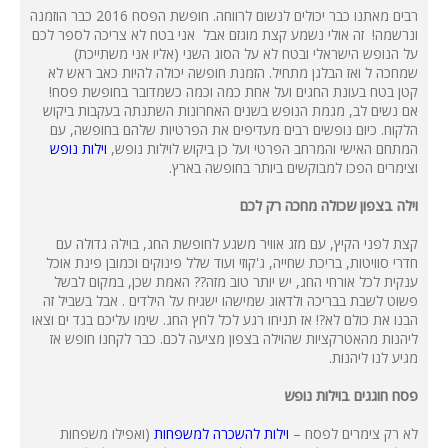
רבים מאתנו כבר יכולים לנשום לרווחה. חופשת הפסח 2016 כבר הוזמנה
ונרשמה! זה אולי נשמע קצת מוגזם אבל אני בטח לא צריכה לספר לכם
על הנופש הישראלי ובטח לא על הסוג השני (אליו אני משתייכת)
שמחכה ל ואז הבלגן מתחיל. הזמנת חופשה יכולה להיות כאב ראש לא
קטן בטח בעונת החגים ועל אחת כמה וכמה כשמדובר בחופשת פסח!
אם נשים לב, מגמת הנופש בשנים האחרונות השתנתה בעקבות ביקוש
הלקוח. כיום נופשים רבים מעדיפים את הפרטיות שלהם בחופשה, עם
המתחם האישי והמרחב הפרטי ועל כן ביקוש לוילות נופש,
וילות נופש
וצימרים הפכו למבוקשים ביותר בחופשה בארץ.
וילה בצפון שכולה מחכה רק לכם
קצת לפני הקיץ, עם מזג אוויר משגע לחופשת החג, בוילה גדולה עם
חדרי סוויטות, בריכת שחייה, ג'קוזי ועוד שלל פינוקים וכמובן פינת אוכל
ענקית לכל אורחי החג, יש יותר טוב מזה?? האמת שכן, במקום לבשל
פשוט לשבת בבריכה ולדאוג שמישהו ישגיח על הילדים . אבל בשביל זה
הבנו את כולם לא?! אז תניחו רגע לכל לחץ החג. שימו עליכם בגד ים וצאו
ליהנות מהאטרקציות שהוילה בצפון מציעה לכם. כבר לקחנו חופש אז
מגיע לנו ליהנות.
פסח חוגגים בוילות נופש
לא רק צימרים לפסח –
וילות להשכרה למשפחות
(ואפילו משפחות