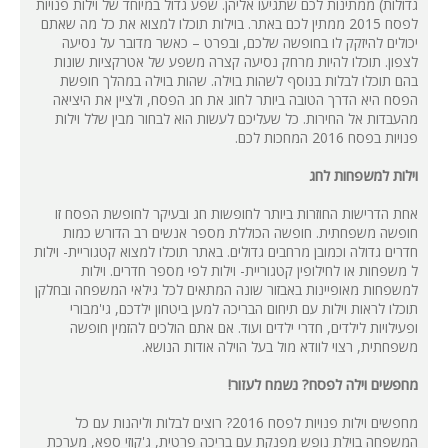
גדולות) ממתינות לכם שתגיעו אליהן. שפע גדול במיוחד של וילות פנויות
לפסח 2015 ממתין לכם באתר. בוילות תוכלו למצוא את כל מה שאתם
יכולים להיזקק לו בחופשה שלכם, ובפרט – כאשר מדובר על נסיעה
לצפון. תוכלו להיות מרחק נסיעה קצרה משפע של אטרקציות שונות
בהם תוכלו לבלות בנוסף לשהות בוילה. שהות בוילה במהלך חופשת
הפסח היא הדרך הטובה ביותר לחוג את חג הפסח, ולציין את היציאה
מהעבדות אל החירות. כל שעליכם לעשות הוא לבחור מבין שלל וילות
פנויות בפסח 2016 המחכות לכם.
וילות למשפחות לחג
אחת הדרישות החוזרות ביותר לחופשות חג ובעיקר לחופשת הפסח זו
חופשה משפחתית. חופשה הכוללת מספר אנשים רב הדורש כמות
חדרים גדולה וכמובן מרחבים גדולים. באתר תוכלו למצוא קטגוריית- וילות
ל משפחות או לחילופין קטגוריית- וילות לפי מספר חדרים. וילות
למשפחות מאופיינות באבזור שונה המתאים לכל גילאי המשפחה ובחלקן
תוכלו לראות וילות עם תיחום הבריכה למען ביטחון ילדכם, גי'מבורי
ופעילויות לילדים, חדרי ילדים ועוד. אם אתם הולכים להזמין חופשה
משפחתית, רצוי לוודא מול בעל הוילה אודות הנושא.
מחפשים וילה לפסח? נשמח לעזור!
מחפשים וילות פנויות לפסח 2016? רוצים לבלות וליהנות עם כל
המשפחה בוילת נופש מפנקת עם בריכה פרטית, ג'קוזי ספא, מערכת