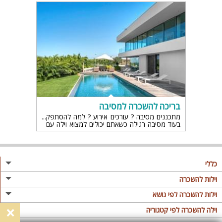
בריכה להשכרה למסיבה
מתכננים מסיבה ? עורכים אירוע ? למה להסתפק
בעוד מסיבה רגילה כשאתם יכולים למצוא וילה עם
בריכה למסיבות אם תמיד רציתם מסיבה של פעם
בחיים, הגעתם למקום הנכון
כללי
מגזין
וילות להשכרה
פרסום באתר
וילות בצפון
וילות להשכרה לפי נושא
×
תקנון
וילות במרכז
וילה לזוגות
וילה להשכרה לפי קטגוריה