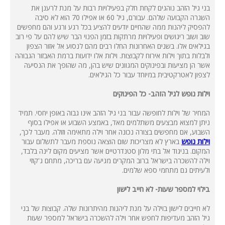
בני גיל הזהב נוהגים לקחת חלק בפעילויות רבות על מנת לרענן את
השגרה הקבועה שלהם. עבורם, גיל 60 או אפילו 70 הוא לא סיבה
להפסיק ליהנות ממה שהחיים יודעים להציע בכל רגע ורגע והם מחפשים
שוב ושוב ריגושים ופעילויות מרתקות בזמן הפנוי הבר שיש להם על פי רוב
בגילאים אלו. בשנים האחרונות החלו רבים מהם לנסוע אל אזור הצפון
ולבלות בתוך וילות אירוח לקבוצות. וילות אלו ידועות ברמת האבזור הגבוהה
אשר הן מציעות ובפינוקים המגוונים שיש בהן, מה שהופך את הנסיעה
לצפון לאטרקטיבית במיוחד עבור כל הגילאים.
וילות נופש לגיל הזהב- כל הפינוקים
המחיר של וילות לחופשה עבור בני גיל הזהב אינו גבוה באופן יחסי. תמיד
ניתן למצוא מבצעים משתלמים מאד, באמצע השבוע או אפילו בסוף
השבוע, אם מחפשים בצורה נכונה אחר וילה מתאימה וזולה. מעבר לכך,
וילות נופש
בארץ לא מצריכות שום הוצאה נוספת מעבר לתשלום עבור
המקום. בניגוד אל בתי מלון סטנדרטיים אשר מציעים מקום לינה בלבד,
וילה להשכרה בישראל ברוב המקרים מגיעה עם בריכה, מתחם ג'קוזי
ולעיתים גם מתחמי ספא שלמים.
בילוי למספר שעות- לא חייב לישון
לא חייבים לישון בוילה על מנת ליהנות מהיתרונות שלה. קבוצות של בני
גיל הזהב מעדיפות לחפש אחר וילה להשכרה בישראל למספר שעות