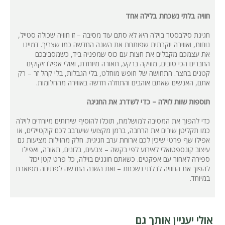
חוויה בלתי נשכחת בלילה אחד
חגיגת סילבסטר בוילה היא לא סתם עוד מסיבה – זו חוויה שכולה סטייל,
נוחות, ואווירה יוקרתית שפותחת את השנה החדשה כמו שצריך. דמיינו
את עצמכם מקבלים את חצות עם כוס שמפניה ביד, כשמסביבכם
החברים הכי טובים, מוזיקה ברקע, תאורה מיוחדת, ואולי אפילו זיקוקים
קטנים בחצר. התחושה של חופש מוחלט, בלי הגבלות, בלי קהל זר – רק
אתם, האנשים שאתם אוהבים והתחלה חדשה באווירה מהחלומות.
תוספות שוות לוילה – כדי לשדרג את החגיגה
כדי להפוך את המסיבה למושלמת, תוכלו להוסיף שירותים מיוחדים לוילה
כמו תקליטן שירים את הרחבה, ברמן מקצועי שיערבב לכם קוקטיילים, או
אפילו שף פרטי שיכין לכם ארוחת ערב חגיגית. חלק מהוילות מציעות גם
עיצוב קונספטואלי לאירוע לפי בקשה – צבעים, בלונים, תאורה, ואפילו
ספירה לאחור עם אפקטים. כשאתם חוגגים בוילה, כל פרט קטן יכול
להפוך את החוויה לבלתי נשכחת – ואת השנה החדשה לפתיחה מפוארת
במיוחד.
אולי יעניין אותך גם