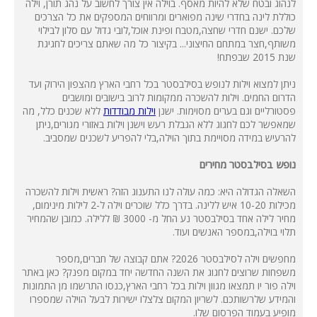
לנהוג ובטח שלא להיות מאסף. בוילה אין צורך לחשוב על נהג תורן, וילה
כוללת לינה בחדרי שינה מפוארים ומרווחים המספקים את כל הצרכים
שלכם. ישנם חדרי שחצה,מטבח ופינת אוכל,לובי גדול עם סלון לבילוי
משותף,חצר במתחם החיצוני... בקיצור כל מה שאתם צריכים לחגיגת
שנת 2015 שבפתח!
ניתן למצוא וילות לנופש בסילבסטר בכל רחבי הארץ מהצפון הירוק ועד
הדרום החמים. וילות להשכרה ממקומות לרוב בישובים ומושבים
פסטורליים וגם בערים מסוימות. ישנן
וילות מבודדות
ללא שכנים כלל, מה
שמאפשר לכם לחגוג ללא הגבלת רעש וישנן וילות באזורי מגורים,ניתן
להרעיש במידה מסויימת בתוך הוילה,בלי להפריע לשכנים שמסביב.
נופש בסילבסטר מחירים
השאלה הגדולה היא: כמה עולה לנו התענוג הזה? ראשית וילות להשכרה
מכילות 10-20 איש ללינה. בדרך כלל שוכרים וילה ל-2 לילות מינימום,
מחיר לילה אחד בסילבסטר נע החל מ- 3000 ₪ ללילה. כמובן שהמחיר
תלוי בוילה,במספר האנשים ועוד.
מחפשים וילה לסילבסטר 2026? אתם קבוצה של חברים,מספר
משפחות שרוצים לחגוג את השנה החדשה יחד במקום מפנק? כאן באתר
וילה פור יו תמצאו מגוון וילות בכל רחבי הארץ,כנסו התרשמו מן התמונות
והמידע שלרשותכם. לשריון המקום צלצלו ישירות לבעל הוילה שמספרו
מופיע בעמוד הפרסום שלו.