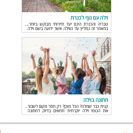
וילה עם נוף לכנרת
טבריה והכנרת הינם יעד תיירותי מבוקש ביותר,
במאמר זה נמליץ על הווילה אשר ידועה בשם וילה
עם נוף בכנרת והגולן, ומזמנת לכל מי שמעוניין
לקבל נופש מיוחד במינו – פשוט חופשה נפלאה
חתונה בוילה
קנית כבר שמלה? הכל מוכן? רק חסר מקום לשבור
את הכוס! וילה יוקרתית תתאים בדיוק לחתונה
שלכם. את הכלה מעוניינת להתפנק במקום רגוע
ושלב ואתה החתן ביום כ"כ מרגש רוצה משהו ייחודי
אז הינה הגעתם לעמק השווה וילה לחתונה!