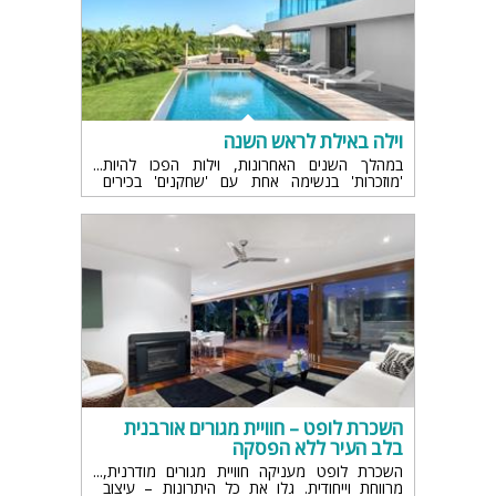
וילה באילת לראש השנה
במהלך השנים האחרונות, וילות הפכו להיות
'מוזכרות' בנשימה אחת עם 'שחקנים' בכירים
וותיקים בתחום התיירות כמו בתי מלון, קומפלקסים
של צימרים ומתחמי אירוח שונים..
השכרת לופט – חוויית מגורים אורבנית
בלב העיר ללא הפסקה
השכרת לופט מעניקה חוויית מגורים מודרנית,
מרווחת וייחודית. גלו את כל היתרונות – עיצוב