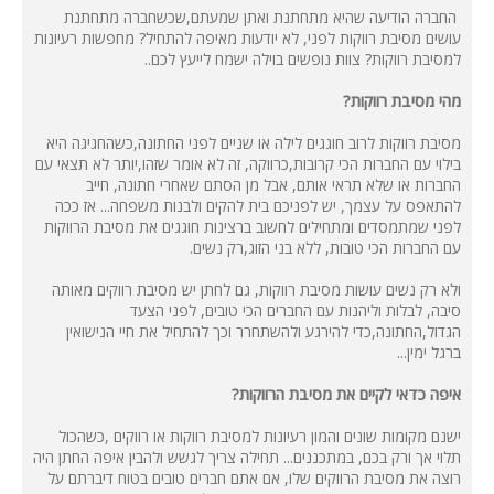
החברה הודיעה שהיא מתחתנת ואתן שמעתם,שכשחברה מתחתנת
עושים מסיבת רווקות לפני, לא יודעות מאיפה להתחיל? מחפשות רעיונות
למסיבת רווקות? צוות נופשים בוילה ישמח לייעץ לכם..
מהי מסיבת רווקות?
מסיבת רווקות לרוב חוגגים לילה או שניים לפני החתונה,כשהחגיגה היא
בילוי עם החברות הכי קרובות,כרווקה, זה לא אומר שזהו,יותר לא תצאי עם
החברות או שלא תראי אותם, אבל מן הסתם שאחרי חתונה, חייב
להתאפס על עצמך, יש לפניכם בית להקים ולבנות משפחה... אז ככה
לפני שמתמסדים ומתחילים לחשוב ברצינות חוגגים את מסיבת הרווקות
עם החברות הכי טובות, ללא בני הזוג,רק נשים.
ולא רק נשים עושות מסיבת רווקות, גם לחתן יש מסיבת רווקים מאותה
סיבה, לבלות וליהנות עם החברים הכי טובים, לפני הצעד
הגדול,החתונה,כדי להירגע ולהשתחרר וכך להתחיל את חיי הנישואין
ברגל ימין...
איפה כדאי לקיים את מסיבת הרווקות?
ישנם מקומות שונים והמון רעיונות למסיבת רווקות או רווקים ,כשהכול
תלוי אך ורק בכם, במתכננים... תחילה צריך לגשש ולהבין איפה החתן היה
רוצה את מסיבת הרווקים שלו, אם אתם חברים טובים בטוח דיברתם על