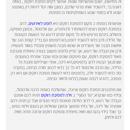
זה מתישהו, ישנם אפשרויות שונות. אפשר לקיים מסיבת רווקים , באיזה
דאנס בר, להשכיר אותו פרטי שלכם, כמובן שזה יכול להיות רק באמצע
שבוע ולא בסופי שבוע כשמתקיימות בו מסיבות.
אפשרות נוספת כ מקום למסיבת רווקים היא
לופט לאירועים
, לרוב
במסיבת רווקים רוצים להשתחרר ולהתפרע, עם אלכוהול, וכמובן מוסיקה,
והשילוב בינהם מרעיש ולא כל מקום יסכים לרעש עד השעות הקטנות
של הלילה ולכן כדאי להשכיר לופט,כש לופטים הם בד"כ קומת הגג של
איזשהו מבנה של משרדים או שהוא מבנה משופץ ומבודד באזור תעשייה.
ולכן אין הגבלה של רעש, אך עדיין הלופט מעוצב בצורה מיוחדת ומגניבה
מאוד למסיבת רווקים, עם פינוקים שונים וכמו שכבר אמרתי בעיצובים
שונים,אך הבעיה לרוב בלופטים,היא לינה, אחרי שביליתם וחגגת כל
הלילה, עם הרבה אלכוהול לא כל כך כדאי לנהוג חזרה הביתה, במקרה
כזה כדאי להשכיר וילה, בלופטים כדאי לעשות מסיבת רווקים אם היא רק
מסיבה, להגיע לכמה שעות,לבלות ולחזור הביתה.
אם מתכננים מסיבת רווקים ארוכה, שמשלבת באמת הרבה אלכוהול,
ובילוי כמו שנקרא,"עד הסוף" ב
וילה למסיבת רווקים
תהיה לכם אמנם
הגבלה של רעש, כי לרוב הוילות סמוכות לבתי מגורים אבל כן תהיה לכם
אופציה של לינה, של בילוי ממושך וכמובן שהוילות הן בעצם וילות נופש ,
כך שכל בילוי בהם הוא חוויה מיוחדת ומסיבת רווקים ארוכה תהיה חוויה
לכם ולחתן.