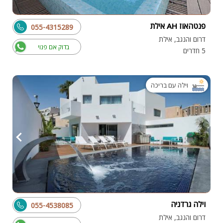
פנטהאוז AH אילת
055-4315289
דרום והנגב, אילת
בדוק אם פנוי
5 חדרים
וילה עם בריכה
וילה גרדניה
055-4538085
דרום והנגב, אילת