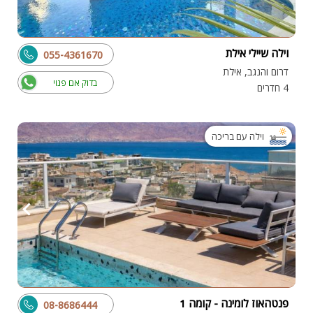
וילה שיילי אילת
055-4361670
דרום והנגב, אילת
בדוק אם פנוי
4 חדרים
וילה עם בריכה
פנטהאוז לומינה - קומה 1
08-8686444