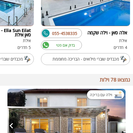
n Eilat
אלה סאן - וילה שקמה
055-4538335
סאן אילת
אילת
אילת
בדוק אם פנוי
4 חדרים
5 חדרים
מכבדים שוברי מילואים - הבריכה מחוממת
מכבדים שוברי 
נמצאו 78 וילות
וילה עם בריכה