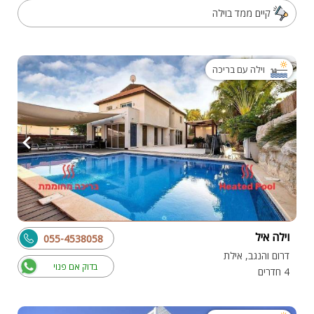
קיים ממד בוילה
וילה עם בריכה
וילה איל
055-4538058
דרום והנגב, אילת
בדוק אם פנוי
4 חדרים