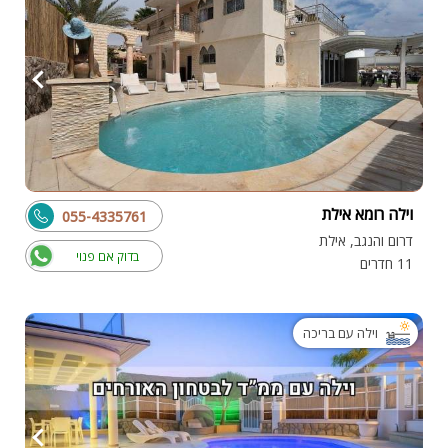
וילה רומא אילת
055-4335761
דרום והנגב, אילת
בדוק אם פנוי
11 חדרים
וילה עם בריכה