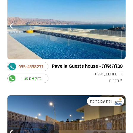
פבלה אילת - Pavella Guests house
055-4538271
דרום והנגב, אילת
בדוק אם פנוי
5 חדרים
וילה עם בריכה