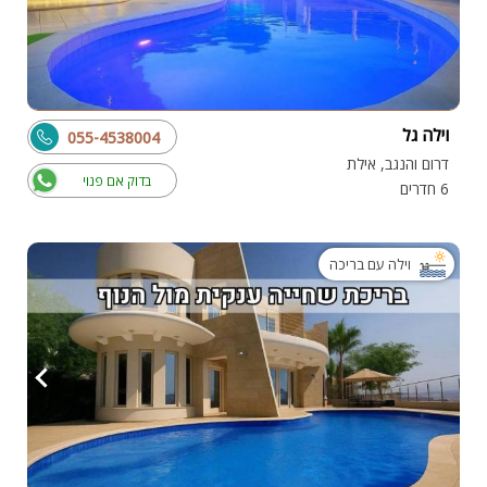
וילה גל
055-4538004
דרום והנגב, אילת
בדוק אם פנוי
6 חדרים
וילה עם בריכה