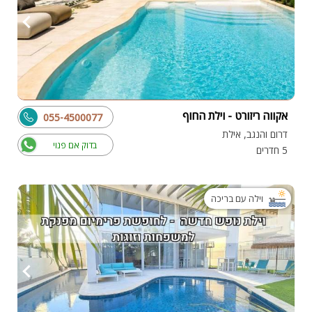
אקווה ריזורט - וילת החוף
055-4500077
דרום והנגב, אילת
בדוק אם פנוי
5 חדרים
וילה עם בריכה