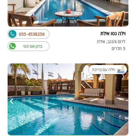
וילה נטו אילת
055-4538256
דרום והנגב, אילת
בדוק אם פנוי
5 חדרים
וילה עם בריכה