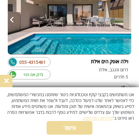
וילה אופק הים אילת
055-4315461
דרום והנגב, אילת
בדוק אם פנוי
5 חדרים
×
מכבדים שוברי מילואים
אנו משתמשים בקבצי קוקיז וטכנולוגיות ניטור שיוחסנו במכשירי המשתמשים,
כדי לאפשר לאתר שלנו לפעול כהלכה, לעבד ולשפר את חווית המשתמש,
לסייע בשיווק ובהתאמה אישית של תוכן ומודעות. אנו משתפים מידע אודות
השימוש שלך עם צדדים שלישיים. למידע נוסף לרבות בדבר אפשרויות הסרה
וילה עם בריכה
ראו פירוט ב־
מדיניות הפרטיות
.
אישור