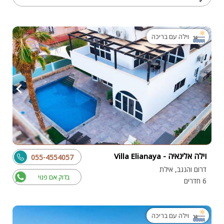
וילה עם בריכה
וילה אלינאיה - Villa Elianaya
055-4554057
דרום והנגב, אילת
בדוק אם פנוי
6 חדרים
וילה עם בריכה