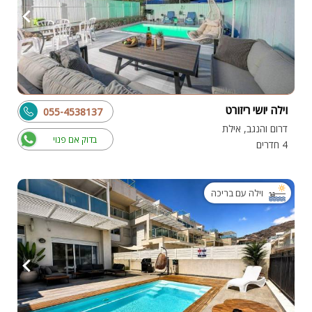
וילה יושי ריזורט
055-4538137
דרום והנגב, אילת
בדוק אם פנוי
4 חדרים
וילה עם בריכה