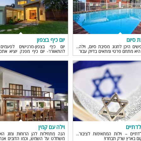
ספא
עמדת טעינ
לרכב חשמלי
ת סיום
יום כיף בצפון
ם היכן לחגוג מסיבת סיום, וילה
יום כיף בצפון-מרגישים לפעמים
היא מתחם פרטי ומתאים בדיוק עבור
להתאוורר- יום כיף מפנק יוציא אתכ
! לפרטים ומבחר וילות כנסו כאן
לחירות" ליום כיף בצפון לחצו כאן...
לדתיים
וילה עם קמין
דתיים – וילות המתאימות לציבור
הנה מתחילות להן הרוחות ומזג האוו
ום בארץ שרק תבחרו!
משתלט על השמש, וכמו הדובים אנח