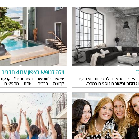
רק חום ולהתכרבל..החלום של כולנו הו
החורף ולהתעורר בקיץ,נכון?
ז
וילה לנופש בצפון עם 4 חדרים
הארץ מתאים למסיבות ואירועים
יוצאים לחופשה משפחתית? קבעת
גדולות ובישובים נוספים במרכז.
קבוצת חברים ואתם מחפשים א
המתאימה? וילה עם 4 חדרים 
וחברים!