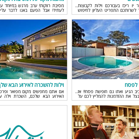
 יו ריכז בעבורכם וילות לקבוצות
מסיבת רווקות! ערב מרגש במיוחד עב
 לשרותכם התפריט העליון לחיפוש
לעתיד! אבל הפעם באנו לדבר עליכ
הטובות. הלחץ בהכנות, בחירת המתנ
וכמובן ארגון והפקת הערב הופך לדי
שהדרישות והציפיות מתגברות לשם כ
רעיונות שיקבלו עליכם, לפחות בעניין 
ן לפסח
וילות להשכרה לאירוע הבא שלך
ב הגיע ואתו גם חופשת פסח!! אז
אם אתם מחפשים מקום מפואר ופרט
נצל את ההזדמנות להמליץ לכם על
האירוע הבא שלכם, השכרת וילה עש
 שווים? קבלו את מצעד הוילות
האופציה המושלמת עבורכם. וילות מצ
מומלצות בצפון
מרווח, נופים מדהימים ושירותים בר
ביותר שיכולים להפוך את האירוע ש
נשכח.