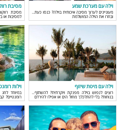
וילה עם מערכת שמע
מסיבת רווק
מעוניינים לערוך מסיבה איכותית בוילה? כנסו כעת
מסיבת רווקו
ובחרו את הוילה המושלמת
למסיבות או ב
וילה עם מיטת שיזוף
וילות רומנט
רוצים לנפוש בוילה מפנקת ויוקרתית? להשתזף
במיוחד לחג 
בנוחות? בלי להתלכלך מחול הים או אפילו להירדם
רומנטיים? קב
תחת הצל? אל תחשבו המון.. השכירו עוד היום וילה
מה שצריך לד
עם מיטת שיזוף.