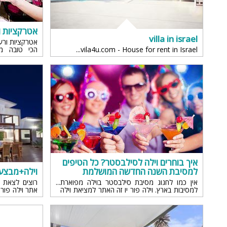
אטרקציות ור
villa in israel
אטרקציות ורעי
vila4u.com - House for rent in Israel
הכי טובה מ
לאירוע מסיבת
צריך לשבור א
איך בוחרים וילה לסילבסטר? כל הטיפים
למסיבת השנה החדשה המושלמת
וילה+מבצע
אין כמו לחגוג מסיבת סילבסטר בוילה מפוארת
רוצים לצאת 
למסיבות בארץ. וילה פור יו זה האתר למציאת וילה
אתר וילה פור 
מושלמת למסיבות! עלות, כמות ואטרקציות, הכל
ובחרו וילה מתא
כבר בפנים! כך תבחרו וילה לסילבסטר!