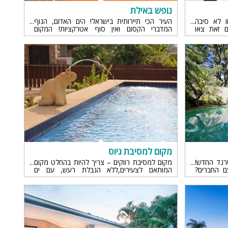
נופש באילת
ו לא סיבה
העיר הכי תיירותית בישראל! הים האדום, הנוף
ם זאת צאו
המדברי הקסום ואין סוף אטרקציות! המקום
ווי החברים
המושלם שקנה לעצמו שם עולמי
מקום למסיבת גיוס
טרנד החדש!
מקום למסיבת רווקים – צריך להיות בהחלט מקום
 החברים?
המותאם לצעירים,ללא הגבלת רעש, עם ים
מתקני ספא
פינוקים!