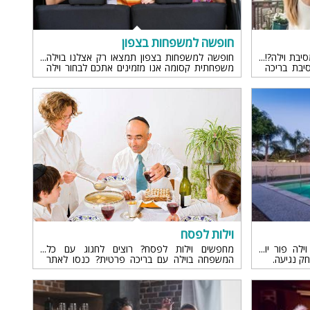
חופשה למשפחות בצפון
יבת וילה?!
חופשה למשפחות בצפון תמצאו רק אצלנו בוילה
יבת בריכה
משפחתית קסומה אנו מזמינים אתכם לבחור וילה
פרטית שלא
משפחתית מבצעים והנחות לגולש
ם אה?
וילות לפסח
לה פור יו
מחפשים וילות לפסח? רוצים לחגוג עם כל
חק נגיעה.
המשפחה בוילה עם בריכה פרטית? כנסו לאתר
vila4u.com ובחרו את וילה לחג פסח...