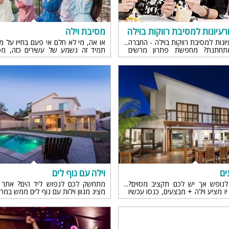
עיונות למסיבת רווקות בוילה
מסיבת וילה
ונות למסיבת רווקות בוילה - החברה
או אה, מי לא חלם אי פעם בחייו על מס
תחתנת? מחפשת פתרון מרשים
תמיד זה נשמע של עשירים כזה, מס
 הרווקות של אחותך? אל דאגה, לא
בקיסריה,או בכל מקום אחר, מסיבת 
ת הראש!
כל אדם יכול להיכנס אליה , נשמע חלו
ים
וילה עם נוף לים
לנופש אך יש לכם תקציב מסוים?
מתחשק לכם לנפוש ליד הים? אתר וי
יו מציע וילה + מבצעים, כנסו עכשיו
מציג מגוון וילות עם נוף לים ממש במר
ימה...