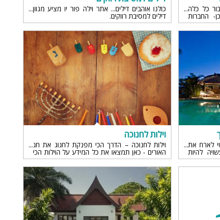
ור כל כלה
כולנו אוהבים דילים... אתר וילה פור יו מציע מגוון
ן- החברות
דילים למסיבת רווקים.
ה המושלמת
 מלחיץ ככל
ך הנה כמה
המתנה
וילות לחנוכה
י לארח את
וילות לחנוכה – הדרך הכי מפנקת לחגוג את חג
ויה להיות
האורים - כאן תמצאו את כל המידע על הוילות הכי
יעות אירוח
שוות בארץ לנופש מושלם ומפנק גם בחג החנוכה.
מה הגבוהה
לכם לבלתי