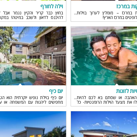
ות במרכז
וילה לחורף
מיטה זוגית
ת במרכז – מומלץ לערוך בוילות
בחוץ כבר קריר והקיץ נגמר אבל ז
לופטים במרכז הארץ!
להיכנס לדאון ולשכב במיטה! במקו
פינת אוכל
לנופש מושלם בוילה עם פינוקים ובלי
והמשפחה
wifi
hot
מחירים
בזול
בתי נופש
שולחן פול
יות לזוגות
יום כיף
האהבה או שסתם בא לכם להיות
יום כיף בוילת נופש יוקרתית הוא ה
הוקי אוויר
לו את מצעד הוילות הרומנטיות- כל
מחפשים ליהנות עם המשפחה או עם
עת על חופשה רומנטית
צאו ליום כיף בוילה עם בריכה ו
מפנקים...
חדר קולנוע
שף
נוף