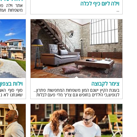
וילה ליום כיף לכלה
אתר וילה פור
משפחות ועוד
ממוקד יותר.
צימר לקבוצה
וילות בצפו
בעונת הקיץ ישנם המון משפחות המחפשות פתרון
סוף סוף האבי
לנופש,כי הילדים בחופש וגם צריך מדי פעם לבלות
שאנחנו לא נ
יחד כמשפחה,זו הזדמנות טובה ויש כמה אפשרויות
המקומות הכי
לנופש משפחתי כמו צימרים למשפחות או וילות
והאטרקציות ה
נופש עם אטרקציות לילדים.