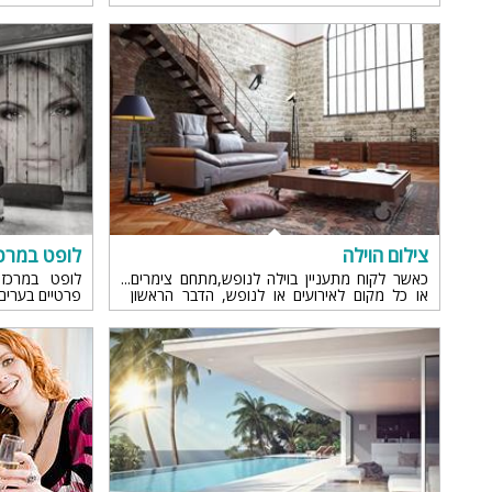
צילום הוילה
לופט במרכ
כאשר לקוח מתעניין בוילה לנופש,מתחם צימרים
לופט במרכז 
או כל מקום לאירועים או לנופש, הדבר הראשון
פרטיים בערים 
שהוא ייחשף אליו הם התמונות שלכם באתר
האינטרנט ולכן חשוב מאוד שהן יהיו מקצועיות
ומסודרות. ברגע שהתמונות לא טובות ולא חושפות
נכון את הוילה תמיד יטרידו השאלות: "יש טלוויזיה?
כמה חדרי שינה יש? המטבח מאובזר?הסלון מספיק
גדול?" לכן חשוב מאוד בתמונות להציג את הוילה
מזוויות טובות שבהם הלקוח יראה את מרכיבי הוילה
וגם ימצא עניין בהתאם לציפיותיו...