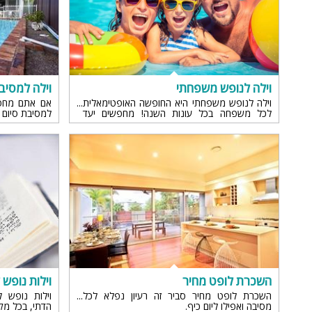
וילה לנופש משפחתי
וילה למסיב
וילה לנופש משפחתי היא החופשה האופטימאלית
אם אתם מחפשי
לכל משפחה בכל עונות השנה! מחפשים יעד
למסיבת סיום 
לנופש משפחתי? מעוניינים לנפוש ב- וילה
המסיבה שלכם
למשפחות? הקליקו כאן למידע בנושא...
לוילה פור יו...
השכרת לופט מחיר
וילות נופש 
השכרת לופט מחיר סביר זה רעיון נפלא לכל
וילות נופש ל
מסיבה ואפילו ליום כיף.
הדתי, בכל מק