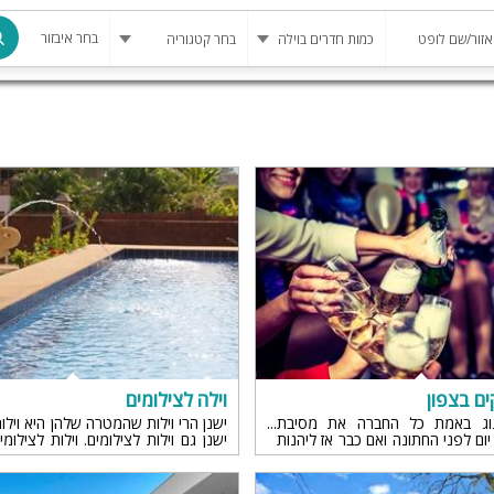
בחר איבזור
מרחב מוגן
בריכה
בריכה מחומ
פינת מנגל
להשכרה
סאונה
קריוקי
ים בצפון
וילה לצילומים
גקוזי
גוג באמת כל החברה את מסיבת
ישנן הרי וילות שהמטרה שלהן היא וילו
ום לפני החתונה ואם כבר אז ליהנות
ישנן גם וילות לצילומים. וילות לצילומי
 גיבוש ככה לכל החברה שלמעשה זו
של וילות לנופש, מרוהטות ומעוצבות
שולחן סנוק
ה במיוחד שהסיבה מקובלת בעיני
ובפאר.
גבר.