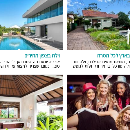
פלייסטיישן
Xbox
ארוחת בוקר
שולחן פוקר
מקרן
 בארץ לכל מטרה
וילה בצפון מחירים
גישה לנכים
, מותאם ממש בשבילכם, וילה פור
אני לא יודעת מה איתכם אך לי המילה
וילה פורטל ובו אך ורק וילות לנופש
קבוצות גדול
טוב... כמובן שצריך למצוא זמן ולחש
 כל וילה מיוחדת ויוקרתית.
לנופש, אבל מספיק שהנושא עולה 
לחפש מקום ותאריך, אפשר לנשום לרווח
בריכה מקור
מסך lcd
מרפסת
מטבח
משפחות
גדולות