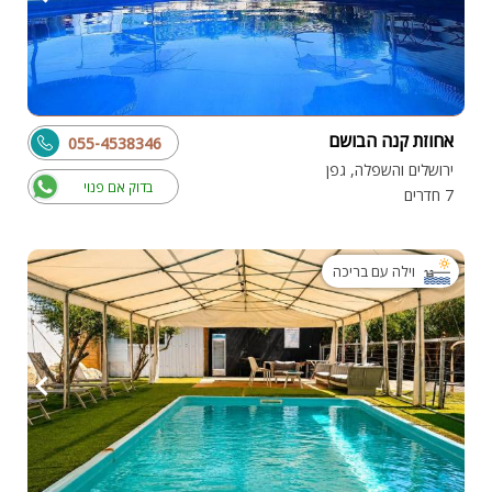
אחוזת קנה הבושם
055-4538346
ירושלים והשפלה, גפן
בדוק אם פנוי
7 חדרים
וילה עם בריכה