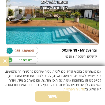
Mr Events - מר איוונטס
055-4309641
ירושלים והשפלה, נווה מיכאל
×
בדוק אם פנוי
אנו משתמשים בקבצי קוקיז וטכנולוגיות ניטור שיוחסנו במכשירי המשתמשים,
כדי לאפשר לאתר שלנו לפעול כהלכה, לעבד ולשפר את חווית המשתמש,
וילה עם בריכה
לסייע בשיווק ובהתאמה אישית של תוכן ומודעות. אנו משתפים מידע אודות
השימוש שלך עם צדדים שלישיים. למידע נוסף לרבות בדבר אפשרויות הסרה
ראו פירוט ב־
מדיניות הפרטיות
.
אישור