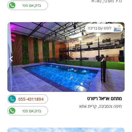
גליל מערבי, נווה זיו
בדוק אם פנוי
לופט עם בריכה
מתחם אריאל ריזורט
055-4311894
חיפה והסביבה, קריית אתא
בדוק אם פנוי