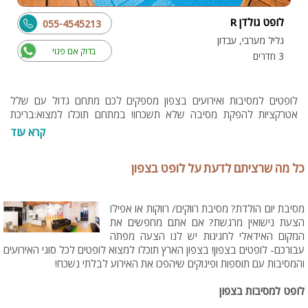
לופט גולדן R
055-4545213
גליל מערבי, עבדון
בדוק אם פנוי
3 חדרים
לופטים למסיבות ואירועים בצפון מספקים לכם מתחם גדול עם שלל
אטרקציות להפקת מסיבה שלא תשכחו! במתחם תוכלו למצוא:בריכת
שחייה, ג'קוזי ספא, משחקי סנוקר, פוקר ועוד מגוון פינוקים שיהפכו את
קרא עוד
האירוע לחגיגה של ממש. למתחמי לופטים בצפון תוכלו לברר בדף האתר
כל מה שרציתם לדעת על לופט בצפון
מסיבת יום הולדת? מסיבת רווקים/ רווקות או אפילו
הצעת נישואין מרגשת? אם אתם מחפשים את
המקום האידאלי לחגיגות יש לנו הצעה מפתה
עבורכם- לופטים בצפון! בצפון הארץ תוכלו למצוא לופטים לכל סוגי האירועים
והמסיבות עם תוספות ופינוקים שיהפכו את האירוע לבלתי נשכח!
לופט למסיבות בצפון