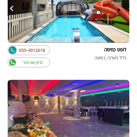
לופט כמיסה
055-4312018
גליל מערבי, נטועה
בדוק אם פנוי