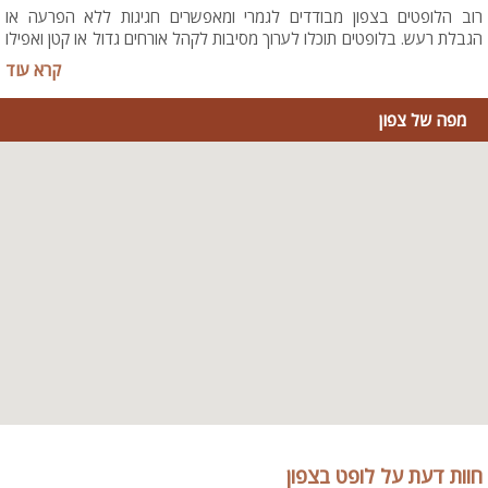
רוב הלופטים בצפון מבודדים לגמרי ומאפשרים חגיגות ללא הפרעה או
הגבלת רעש. בלופטים תוכלו לערוך מסיבות לקהל אורחים גדול או קטן ואפילו
תמצאו שלל אטרקציות כגון : מתחם ספא, בר אלכוהול, פינות ישיבה ומשחקי
קרא עוד
שולחן. הלופטים משמשים לכל אירוע ואתם תוכלו לבחור את אופי המסיבה
הרצויה לכם. לופט בצפון יכיל בדרך כלל גם מערכת קריוקי איכותית ומקצועית
מפה של צפון
ואם בא לכם תוכלו גם סתם להעביר ערב שירה מהנה
הצעת נישואין מרגשת? יש לנו רעיון בשבילך!
אם החלטתם ללכת על הצעת נישואין מרובת משתתפים ובא לכם להזמין את
המשפחה והחברים למה שלא תשכרו לופט בצפון? תוכלו לקשט ולאבזר את
הלופט לפי ראות עיניכם, להזמין תוספות כמו קינוחים, עוגות או אפילו קייטרינג/
ארוחת שף. לערוך את המקום עם פינות ישיבה ושולחנות ולהפוך את ההצעה
לארוחת ערב חגיגית במיוחד. נוסף לכך תוכלו ליהנות ממוסיקה איכותית, בר
אלכוהול, תאורת לדים משוכללת ואפילו אפקטים כמו עשן או בועות סבון (למי
שלוקח את זה עוד כמה צעדים קדימה. רק תשאירו משהו לחתונה).
ערב קריוקי בלופט בצפון
בנינו, לא תמיד צריך סיבה מיוחדת. בחרו יום, אספו את החברים וערכו לכם
ערב קריוקי עם שתיה ונשנושים. עדיין מחפשים תירוץ לערב חברתי? תמיד
חוות דעת על לופט בצפון
תוכלו למצוא משחק כדורגל חשוב, סוף שבוע פנוי או כל סיבה אחרת שתגרום