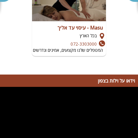
אושרת עמר
שמכבד את עצמו. מאוד מומלץ
גוטמן - לופט לאירועי קונספט
-
היה אירוע וואו
חייבת להמליץ מכל הלב על גוטמן לופט חגגנו שם
את בת המצווה של הלל - והיה פשוט מושלם, מעל
19.07.2026
Masu - עיסוי עד אליך
מעיין חן
ומעבר לכל ציפייה. האוכל היה טעים ומוגש בטוב טעם
בכל הארץ
גוטמן - לופט לאירועי קונספט
-
אירוע
072-3303000
אורטלו'ש בוקר טוב רציתי להודות מכל הלב על אירוע
המטפלים שלנו מקצועים, אמינים ונדרשים לשמור על רמת הגיי
בת מצווה מושלם. על היחס החם, שירות אדיב,
מקצועיות והמון סבלנות. המקום, האווירה והמוזיקה היו
נהדרים, וכל הילדים לא הפסיקו להחמיא ולספר כמה
נהנו. תודה על ההשקעה, הדאגה לכל פרט קטן
וההרגשה שאנחנו בידיים טובות. בזכותכם הייתה לנו
19.07.2026
וידאו על וילות בצפון
גלית
חגיגה מרגשת ובלתי נשכחת
גוטמן - לופט לאירועי קונספט
-
אירוע בת מצווה
עשינו בת מצווה לילדה, הילדה מיד התחברה למקום.
הבחירה בלופט גוטמן הייתה הדבר הכי נכון שעשינו.
היה אירוע מהמם, המקום מתוחזק היטב, ציוד חדיש,
צלם ודי ג'י מעולים שנבחרו בקפידה ע"י אורטל בעלת
המקום. האוכל היה איכותי וטעים. אורטל תקתקה את
האירוע כמו שצריך ודאגה להכל. רמת ניקיון גבוהה
19.07.2026
נוריאל
מאוד. יצאנו מרוצים, הילדה הייתה בעננים