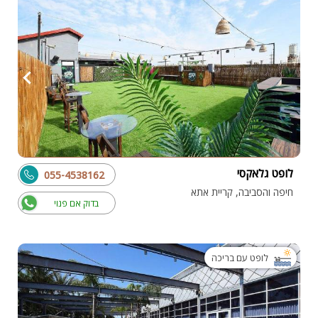
לופט גלאקסי
055-4538162
חיפה והסביבה, קריית אתא
בדוק אם פנוי
לופט עם בריכה