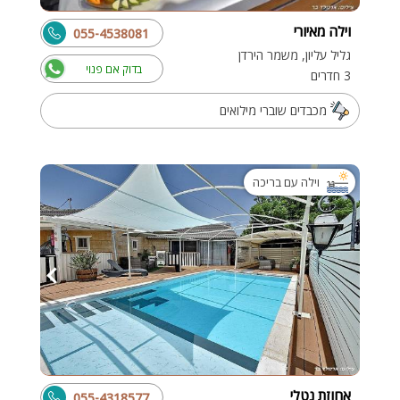
וילה מאיורי
055-4538081
גליל עליון, משמר הירדן
בדוק אם פנוי
3 חדרים
מכבדים שוברי מילואים
וילה עם בריכה
אחוזת נטלי
055-4318577