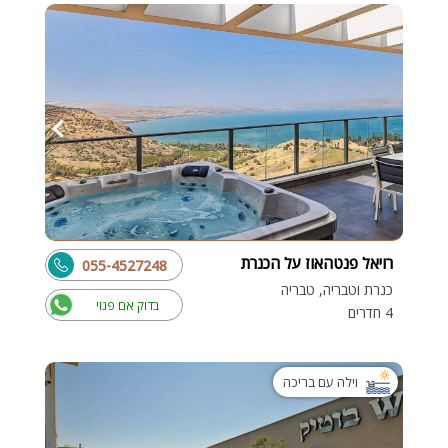
רויאל פנטהאוז על הכנרת
055-4527248
כנרת וטבריה, טבריה
בדוק אם פנוי
4 חדרים
וילה עם בריכה