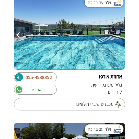
וילה עם בריכה
אחוזת אורפז
055-4538352
גליל מערבי, זרעית
בדוק אם פנוי
7 חדרים
מכבדים שוברי מילואים
וילה עם בריכה