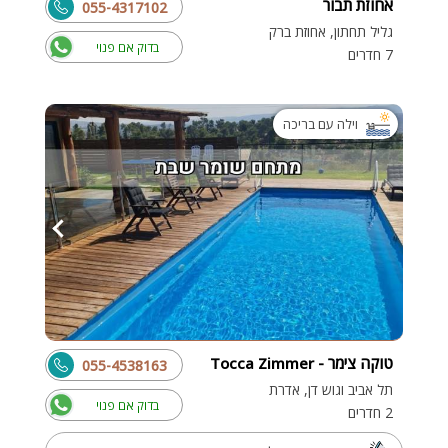
אחוזת תבור
055-4317102
גליל תחתון, אחוזת ברק
בדוק אם פנוי
7 חדרים
וילה עם בריכה
טוקה צימר - Tocca Zimmer
055-4538163
תל אביב וגוש דן, אדרת
בדוק אם פנוי
2 חדרים