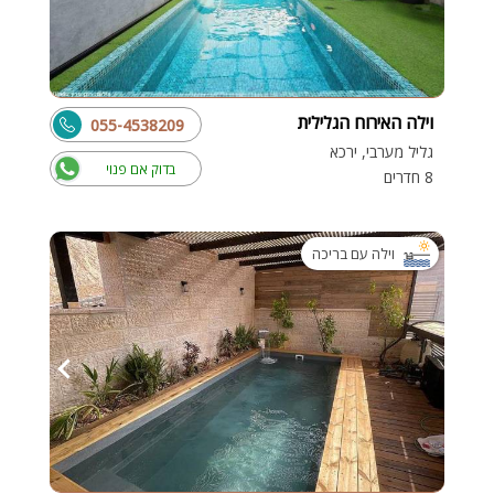
וילה האירוח הגלילית
055-4538209
גליל מערבי, ירכא
בדוק אם פנוי
8 חדרים
וילה עם בריכה