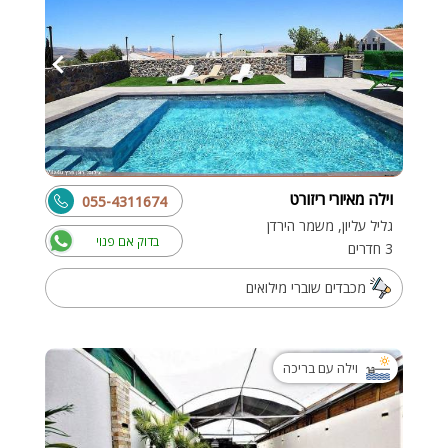
וילה מאיורי ריזורט
055-4311674
גליל עליון, משמר הירדן
בדוק אם פנוי
3 חדרים
מכבדים שוברי מילואים
וילה עם בריכה