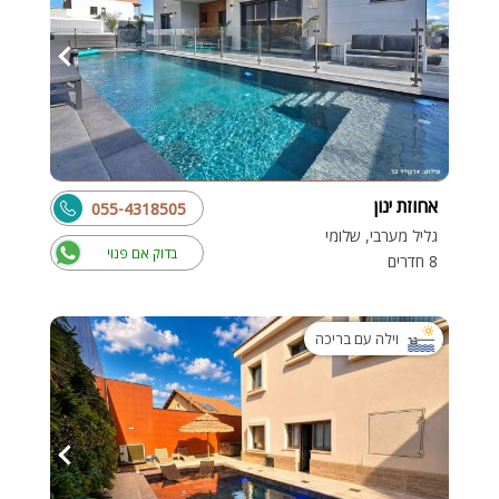
אחוזת ינון
055-4318505
גליל מערבי, שלומי
בדוק אם פנוי
8 חדרים
וילה עם בריכה