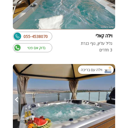
וילה קאלי
055-4538070
גליל עליון, נוף כנרת
בדוק אם פנוי
3 חדרים
וילה עם בריכה