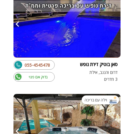
סאן בוטיק דירת נופש
055-4545478
דרום והנגב, אילת
בדוק אם פנוי
3 חדרים
וילה עם בריכה