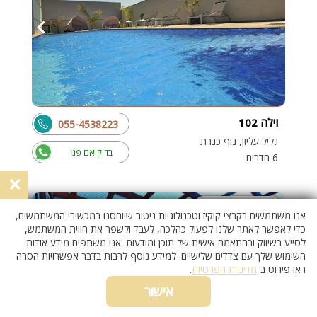
וילה 102
055-4538223
גליל עליון, נוף כנרת
בדוק אם פנוי
6 חדרים
×
וילה עם בריכה
אנו משתמשים בקבצי קוקיז וטכנולוגיות ניטור שיוחסנו במכשירי המשתמשים,
כדי לאפשר לאתר שלנו לפעול כהלכה, לעבד ולשפר את חווית המשתמש,
לסייע בשיווק ובהתאמה אישית של תוכן ומודעות. אנו משתפים מידע אודות
השימוש שלך עם צדדים שלישיים. למידע נוסף לרבות בדבר אפשרויות הסרה
ראו פירוט ב־
מדיניות הפרטיות
.
אישור