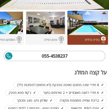
גלריה כללית
פנים הוילה
המתחם החיצו
42
25
42
055-4538237
על קצה המזלג
8 חדרי שינה מתוכם סוויטה מפנקת (לא מתאים למסיבות כלל)
6 חדרי רחצה מאובזרים + 2 שירותים בחצר
ג'קוזי ספא מפנק
בריכת שחייה מחוממת ומקורה
שולחן פינג פונג וסנוקר
פינת BBQ, מדשאות
הזמנת נופש - מינימום 2 לילות בסופש