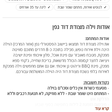
לנופש ואירוח, מתחם שומר שבת
לינה עד 35 אורחים
אודות וילה מצודת דוד גפן
אודות המתחם:
את וילה מצודת דוד תמצאו ביישוב הפסטורלי גפן (אזור המרכז) הוילה
הינה וילת אירוח נופש, מכילה בתוכה כ-8 חדרים מתוכם סוויטה
מפנקת, מטבח מאובזר עם פינת אוכל, סלון איכותי ופינת ישיבה
ויציאה לחצר קסומה הכולל מדשאות, בריכת שחייה, ג'קוזי ספא
מפנק, פינת BBQ וריהוט גן איכותי. אם גם אתם מחפשים וילה מפנקת
לאירוח בלתי נשכח מצודת דוד היה הוילה המושלמת עבורכם.
נקודות חשובות:
-
מטעמי כשרות אין כלים וסכו"ם בוילה
- המתחם הינו שומר שבת - ללא מוזיקה, לא תנועת רכבים וללא
הדלקת אש
- מינימום הזמנת 2 לילות בחופשה בסוף שבוע
קרא עוד