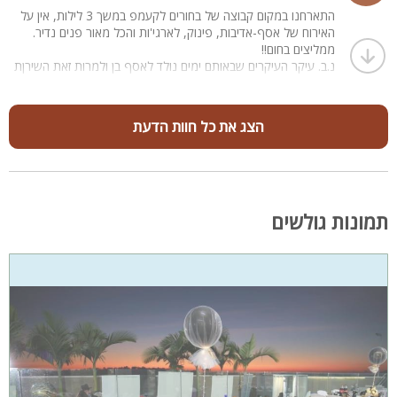
התארחנו במקום קבוצה של בחורים לקעמפ במשך 3 לילות, אין על
האירוח של אסף-אדיבות, פינוק, לארגי'ות והכל מאור פנים נדיר.
ממליצים בחום!!
נ.ב. עיקר העיקרים שבאותם ימים נולד לאסף בן ולמרות זאת השירןת
לא נפגע בכלום, מלא מזל"ט!!!
הצג את כל חוות הדעת
תמונות גולשים