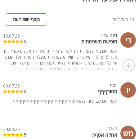
13 חוות דעת
הוסף חוות דעת
דינה שלוי
19.07.26
די
חופשה משפחתית
5
התארחנו בוילה מצודת דוד לשלושה לילות. היינו 17 אנשים עם ילדים
מגיל 5 עד 18. הייתה לנו חוויה משפחתית מוצלחת מאוד. וילה ענתה
על כל הצרכים שלנו - מרווחת, נקייה, עם הרבה חדרים ושירותים,
מתחם בריכה מפנק ומזמין, עם ג'קוזי ופינג -פונג. פינות ישיבה
מפנקות. אסף, בעל הוילה, היה קשוב לכל הצרכים שלנו, לפני
ההגעה ובזמן השהייה. אנחנו ממליצים בלב שלם לכל מי שמתלבט
יוסף
06.07.26
היכן לעשות את החופשה המשפחתית!
יו
מטורףףף
5
התארחנו שבוע והיה מטורףףףףףףףףףףףףףףףףףףףףףף
משה
24.03.25
מש
אחלה אסף!!
5