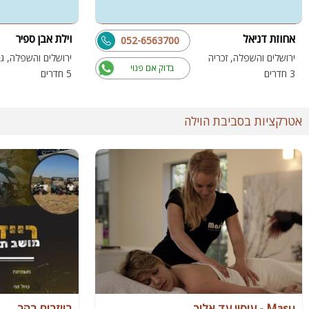
אחוזת דניאל
וילת אבן ספיר
052-6563700
ירושלים והשפלה, זכריה
ירושלים והשפלה, גפ
בדוק אם פנוי
3 חדרים
5 חדרים
אטרקציות בסביבת הוילה
Masu - עיסוי עד אליך
רייזרים בהר