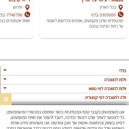
בכל הארץ
תירוש
052-7740796
072-3303000
המטפלים שלנו מקצועים, אמינים ונדרשים לשמור
חווית אקסטרים בנה
על רמת הגיינה גבוהה
כללי
מגזין
וילות להשכרה
פרסום באתר
וילות בצפון
וילות להשכרה לפי נושא
×
תקנון
וילות במרכז
וילה לזוגות
וילה להשכרה לפי קטגוריה
מדיניות פרטיות
וילות בדרום
וילות למשפחות
וילות עם בריכה
לופטים להשכרה
אנו משתמשים בקבצי קוקיז וטכנולוגיות ניטור שיוחסנו במכשירי המשתמשים,
וילות באילת
וילות לציבור הדתי
וילה עם בריכה מחוממת
לופט
כדי לאפשר לאתר שלנו לפעול כהלכה, לעבד ולשפר את חווית המשתמש,
וילות בשרון
לסייע בשיווק ובהתאמה אישית של תוכן ומודעות. אנו משתפים מידע אודות
אירוח דרוזי
וילה עם בריכה מחוממת מקורה
לופטים בצפון
השימוש שלך עם צדדים שלישיים. למידע נוסף לרבות בדבר אפשרויות הסרה