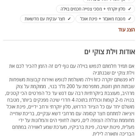
סלון יוקרתי + מסכי צפייה חכמים בוילה
מטבח מאובזר + פינת אוכל
חצר ענקית עם מדשאות
בריכת שחייה מחוממת אינפנטי בגודל 8X3 מול נוף הים
הצג עוד
פינת BBQ
מרפסות נוף משגעות בחלק מחדרי הוילה
ריהוט גן יוקרתי
לינה מותאמת עד 22 אורחים
אודות וילת צוקי ים
אם תמיד חלמתם לנפוש בוילה עם נוף לים זה הזמן להכיר לכם את
וילת צוקי ים שבנתניה
לא פגשתם יוקרה כזו! וילה מושלמת לנופש ואירוח קבוצות משפחות
שבתות חתן וזוגות, מתפרסת על 200 מ"ר בנוי, ממוקמת על צוק
מרהיב, מעוצבת ביוקרתיות רבה עם דגש עד כל הפרטים הכי קטנים,
בנויה מ-2 קומות וכוללת בתוכה 4 חדרי שינה מפנקים ביותר, מטבח
מושלם יחד עם כל הציוד הדרוש, סלון יוקרתי ורחב ידיים, פינת אוכל
ויציאה למתחם חצר קסומה עם מרחבי דשא ענקיים, בריכת שחייה
מחוממת וצלולה הצופה לים, גישה לחופי הים והמלונות על ידי
מעלית, פינות ישיבה, פינת ברביקיו, מערכת שמע לאווירה במתחם
הבריכה ותאורה לילית.