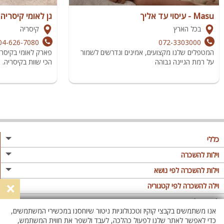
Masu - עיסוי עד אליך
גן לאומי קיסריה
בכל הארץ
קיסריה
04-626-7080
072-3303000
המטפלים שלנו מקצועים, אמינים ונדרשים לשמור
פארק לאומי בקיסר
על רמת הגיינה גבוהה
הכי שוות בקיסריה.
כללי
מגזין
וילות להשכרה
פרסום באתר
וילות בצפון
וילות להשכרה לפי נושא
×
תקנון
וילות במרכז
וילה לזוגות
וילה להשכרה לפי קטגוריה
מדיניות פרטיות
וילות בדרום
וילות למשפחות
וילות עם בריכה
לופטים להשכרה
אנו משתמשים בקבצי קוקיז וטכנולוגיות ניטור שיוחסנו במכשירי המשתמשים,
וילות באילת
וילות לציבור הדתי
וילה עם בריכה מחוממת
לופט
כדי לאפשר לאתר שלנו לפעול כהלכה, לעבד ולשפר את חווית המשתמש,