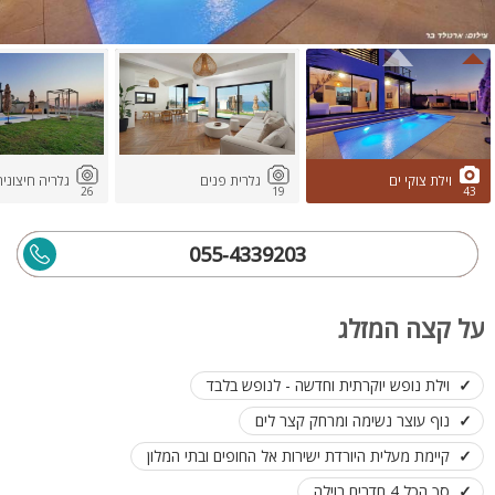
וילת צוקי ים
גלרית פנים
גלריה חיצוני
26
19
43
055-4339203
על קצה המזלג
וילת נופש יוקרתית וחדשה - לנופש בלבד
נוף עוצר נשימה ומרחק קצר לים
קיימת מעלית היורדת ישירות אל החופים ובתי המלון
סך הכל 4 חדרים בוילה