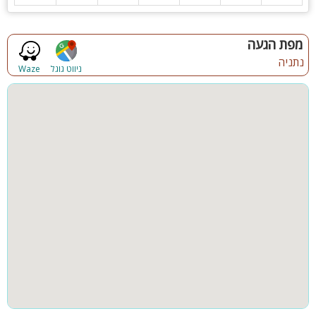
פינת ברביקיו
תאורה לילית
לצד הוילה קיימת מעלית היורדת למתחם המלונות וחופי הים
מפת הגעה
נתניה
ניווט גוגל
Waze
קהל יעד:
הוילה מתאימה לנופש משפחות,שבתות חתן, זוגות, קבוצות, ציבור דתי
, קבוצות.