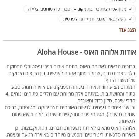
מגוון אטרקציות בקרבת מקום – רכיבה, טרקטורונים וצלילה
גישה לבעלי מוגבלויות + חנייה פרטית
מתאים לאירוח משפחות, זוגות, מסיבת רווקות וסדנאות
הצג עוד
לינה מותאמת עד 14 אורחים
אודות אלוהה האוס - Aloha House
ברוכים הבאים לאלוהה האוס, מתחם אירוח כפרי ופסטורלי הממוקם
בלב בפרדס חנה, שנולד מתוך אהבה לאנשים, בין הנופים הירוקים
של מישור החוף.
המתחם מציע חוויית אירוח נינוחה ומפנקת, עם אווירה חמה, טבע
פתוח ותחושת בית, במתחם וילה מרווחת עם חללים פתוחים ונוחים, 4
חדרי שינה, סלון גדול ומאובזר,
וכן שני צימרים נעימים. לרשות האורחים חצר ירוקה ומטופחת, בריכת
שחייה (בעונה), מטבחי פנים וחוץ, פינות ישיבה, זולה ודשא פתוח
לנשימה.
אלוהה האוס מתאים לאירוח משפחות, חברים, זוגות וקבוצות, וכן
לאירוח סדנאות, ריטריטים ומפגשים מיוחדים באווירה רגועה ונעימה.