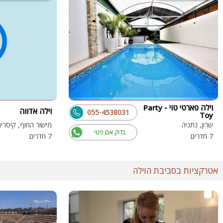
וילה פארטי טוי - Party
וילה אדווה
055-4538031
Toy
שרון, נתניה
מישור החוף, קיסריה
בדוק אם פנוי
7 חדרים
7 חדרים
אטרקציות בסביבת הוילה