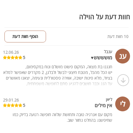
חוות דעת על הוילה
10 חוות דעת
הוסף חוות דעת
ענבל
12.06.26
ענ
מושששש♥️
5
חגגנו בת מצווה, המקום פשוט מושלם ונוח במקסימום,
יש הכל מהכל, מטבח חיצוני לבשל ולבלגן, 2 מקררים שאפשר למלא
בציוד, מלא פינות ישיבה, אווירה פסטורלית ונעימה, יצאנו מאושרים
עד הגג וכבר חושבים להגיע סתם לחופשה משפחתית,
שלא נדבר על מירב המארחת, עם סבלנות אין כץ (שיגענו אותה
בשאלות ובקשות,) אין מתוקה אדיבה ונעימה כמו מירב , פשוט נפלנו
ליאן
29.01.26
על הכי טוב שאפשר♥️
לי
אין מילים
5
מקום עם אנרגיה טובה ותחושת שלווה חופשה רגועה בדיוק כמו
שחיפשנו. בהחלט נחזור שוב.