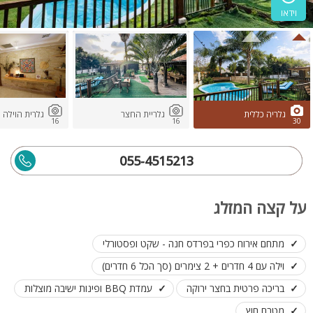
וידאו
גלריה כללית
גלריית החצר
גלרית הוילה
16
16
30
055-4515213
על קצה המזלג
מתחם אירוח כפרי בפרדס חנה - שקט ופסטורלי
וילה עם 4 חדרים + 2 צימרים (סך הכל 6 חדרים)
בריכה פרטית בחצר ירוקה
עמדת BBQ ופינות ישיבה מוצלות
מטבח חוץ