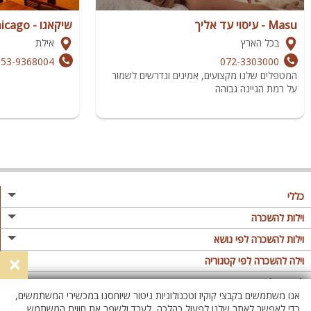
Masu - עיסוי עד אליך
שיקאגו - chicago
בכל הארץ
אילת
053-9368004
072-3303000
המטפלים שלנו מקצועים, אמינים ונדרשים לשמור
על רמת הגיינה גבוהה
כללי
מגזין
וילות להשכרה
פרסום באתר
וילות בצפון
וילות להשכרה לפי נושא
×
תקנון
וילות במרכז
וילה לזוגות
וילה להשכרה לפי קטגוריה
מדיניות פרטיות
וילות בדרום
וילות למשפחות
וילות עם בריכה
לופטים להשכרה
אנו משתמשים בקבצי קוקיז וטכנולוגיות ניטור שיוחסנו במכשירי המשתמשים,
וילות באילת
וילות לציבור הדתי
וילה עם בריכה מחוממת
לופט
כדי לאפשר לאתר שלנו לפעול כהלכה, לעבד ולשפר את חווית המשתמש,