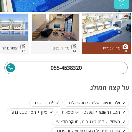
וידאו
גלריה כללית
גלריית פנים
המתחם החיצו
17
14
20
055-4538320
על קצה המזלג
וילה חדשה באילת - לנופש בלבד
6 חדרי שינה
מטבח מאובזר קומפלט + אי וכיסאות
סלון + מסך LCD גדול
משחקי שולחן: פינג פונג, סנוקר מקצועי
פינת BBQ על גז עם כיור ומשטח עבודה