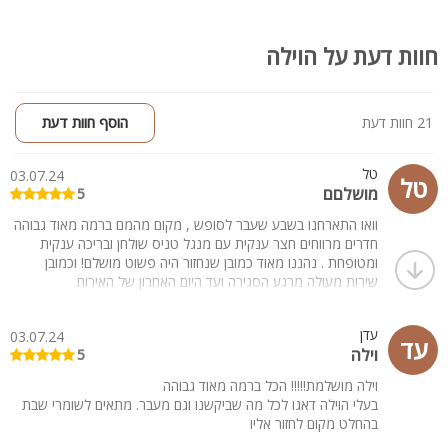
חוות דעת על הוילה
21 חוות דעת
הוסף חוות דעת
טל
03.07.24
טל
מושלםם
5
וואו התארחנו בשבע שעבר לסופש , מקום מהמם ברמה מאוד גבוהה
חדרים מרווחים חצר ענקית עם מנגל טניס שולחן ובריכה ענקית
ומטופחת . נהננו מאוד כמובן שנחזור היה פשוט מושלם! וכמובן
שירות מעולה מרגע הסגירה ועד היום האחרון של האירוח
תודה על חופשה מהנה
עדן
03.07.24
עד
וילה
5
וילה מושלמת!!!!! הכל ברמה מאוד גבוהה
בעלי הוילה דאגו לכל מה שביקשנו וגם מעבר. מתאים לשומרי שבת
בהחלט מקום לחזור אליו