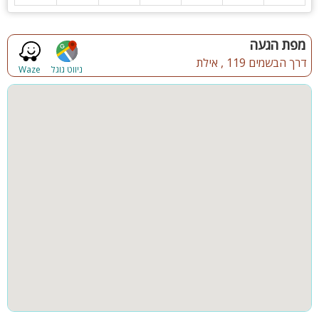
לציבור הדתי, הלינה מותאמת עד 15 איש
לנופש בלבד , לא לבני נוער, לא למסיבות
מפת הגעה
דרך הבשמים 119 , אילת
ניווט גוגל
Waze