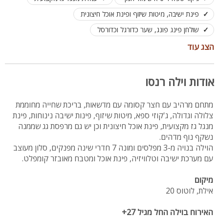
פינת ישיבה, מיטות שיזוף ופינת אוכל חיצונית
שולחן פינג פונג, שער כדורגל וכדורסל
לא מתאים למסיבות ולבני נוער
לינה עד 21 אורחים
הצג עוד
אודות וילה רנסו
מתחם מרהיב עם חצר קסומה עם מדשאות, בריכת שחייה מחוממת
צלולה וגדולה, ג'קוזי ספא, מיטות שיזוף, פינות ישיבה נינוחות, פינת
מנגל גז מקצועית, פינת אוכל חיצונית וכן יש גם מרפסת גג שממנה
נשקף נוף מדהים.
הוילה בנויה מ-3 מפלסים ומונה 7 חדרי שינה מפנקים, סלון מעוצב
עם מערכת ישיבה וטלוויזיה, פינת אוכל ומטבח מאובזר קומפלט.
מיקום
אילת, לוטוס 20
האירוח בוילה החל מגיל 27+