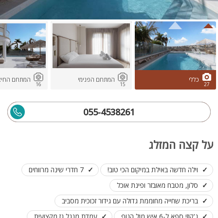
כללי
המתחם הפנימי
המתחם החיצו
16
15
27
055-4538261
על קצה המזלג
וילה חדשה באילת במיקום הכי טוב!
7 חדרי שינה מרווחים
סלון, מטבח מאובזר ופינת אוכל
בריכת שחייה מחוממת גדולה עם גידור זכוכית מסביב
ג'קוזי ספא ל-6 איש מול הנוף
עמדת מנגל גז מקצועית