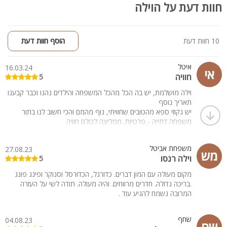
חוות דעת על הוילה
10 חוות דעת
הוסף חוות דעת
איטל
16.03.24
אי
חוויה
5
וילה מושלמת, יש בה הכל מהכל המשפחה והילדים נהנו וכבר קבענו
תאריך נוסף
יש גקוזי ספא מהטובים שחוויתי, נוף מהמם והכי חשוב לנו בתור
משפחה דתייה - פרטיות. ממליצה לכולם חוויה
משפחת אביטל
27.08.23
מש
וילה רנסו
5
מקום מעולה עם המון דברים. כדורגל, הכדורסל וסנוקר ופינג פונג
.בריכה גדולה. חדרים מרווחים. והיה מעולה. תודה לשי על העזרה
המרובה נשמח להגיע עוד .
שחף
04.08.23
שח