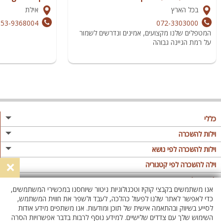
בכל הארץ
אילת
053-9368004
072-3303000
המטפלים שלנו מקצועים, אמינים ונדרשים לשמור
על רמת הגיינה גבוהה
כללי
מגזין
וילות להשכרה
פרסום באתר
וילות בצפון
וילות להשכרה לפי נושא
×
תקנון
וילות במרכז
וילה לזוגות
וילה להשכרה לפי קטגוריה
מדיניות פרטיות
וילות בדרום
וילות למשפחות
וילות עם בריכה
לופטים להשכרה
אנו משתמשים בקבצי קוקיז וטכנולוגיות ניטור שיוחסנו במכשירי המשתמשים,
וילות באילת
וילות לציבור הדתי
וילה עם בריכה מחוממת
לופט
כדי לאפשר לאתר שלנו לפעול כהלכה, לעבד ולשפר את חווית המשתמש,
וילות בשרון
לסייע בשיווק ובהתאמה אישית של תוכן ומודעות. אנו משתפים מידע אודות
אירוח דרוזי
וילה עם בריכה מחוממת מקורה
לופטים בצפון
השימוש שלך עם צדדים שלישיים. למידע נוסף לרבות בדבר אפשרויות הסרה