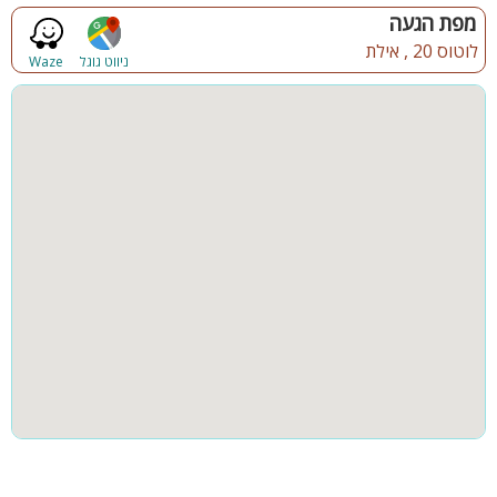
מנגל
פינת מנגל
מפת הגעה
מרפסת הגג
לוטוס 20 , אילת
פינות ישיבה
תאורת גן
ניווט גוגל
Waze
נוף מרהיב ועוצר נשימה אל ההרים, הים האדום ושקיעות
גינה
חצר
החצר
בריכת שחייה מחוממת גדולה ומפנקת עם גידור זכוכית
ג'קוזי ספא עם 6 מקומות - מול הנוף לים, למפרץ ולהרים
קבוצות גדולות
למסיבות
שולחן פינג פונג, שער כדורגל וכדורסל
מדשאות ירוקות
חדרי שינה
פינות ישיבה ומיטות שיזוף
פינת מנגל גז מקצועית
קהל יעד
וילה רנסו מתאימה לנופש זוגות, משפחות, קבוצות, ערבי גיבוש, ימי
כיף ואירועים סולידיים בלבד עד 21 אורחים
חשוב לציין:
הוילה אינה מתאימה למסיבות ולבני נוער!!