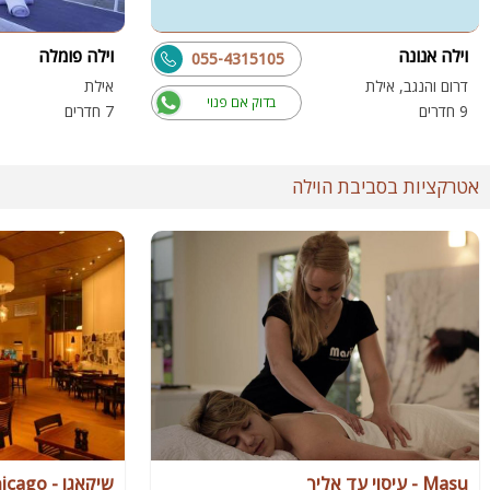
וילה אנונה
וילה פומלה
055-4315105
דרום והנגב, אילת
אילת
בדוק אם פנוי
9 חדרים
7 חדרים
אטרקציות בסביבת הוילה
Masu - עיסוי עד אליך
שיקאגו - chicago