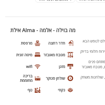
מה בוילה - אלמה - Alma אילת
לם לנופש הבא
חדר רחצה
מרפסת
ועם הבטחה לאירוח חלומי בדיוק
מטבח מאובזר
מיטה זוגית
דגש על כל פרט ופרט, 4 חדרי רחצה, מתחם פנים
מזגן
wifi
יה חכמה בכבלים עם חיבור ל-yes, פינת אוכל הנפתחת ל3 מטרים, מטבח מאובזר
בריכה
ף, שולחנות משחק
שולחן סנוקר
מחוממת
גקוזי
נוף
מנגל
פינת מנגל