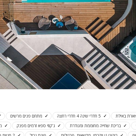
פלייסטיישן
Xbox
ארוחת בוקר
שולחן פוקר
מקרן
גישה לנכים
קבוצות גדול
בריכה מקור
מסך lcd
מרפסת
מטבח
וארת באילת
5 חדרי שינה 4 חדרי רחצה
מתחם פנים מרשים
משפחות
בריכת שחייה מחוממת ומגודרת
ג'קוזי ספא זרמים מפנק
משח
גדולות
וף
ריהוט גן יוקרתי, מדשאות, פרגולות
פינת גריל
2 חניות פרטיות לאורחי הוילה