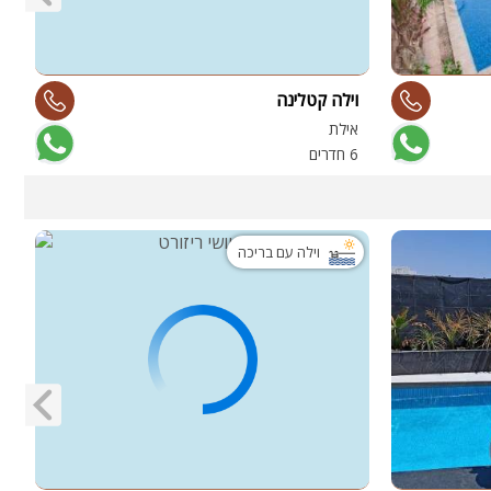
וילה קטלינה
y
אילת
ד
6 חדרים
5 
וילה עם בריכה