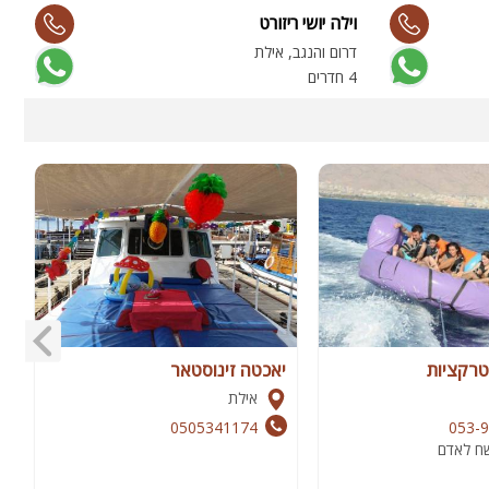
וילה יושי ריזורט
ו
דרום והנגב, אילת
א
4 חדרים
6 
רקציות
יאכטה זינוסטאר
ג
אילת
0505341174
053-