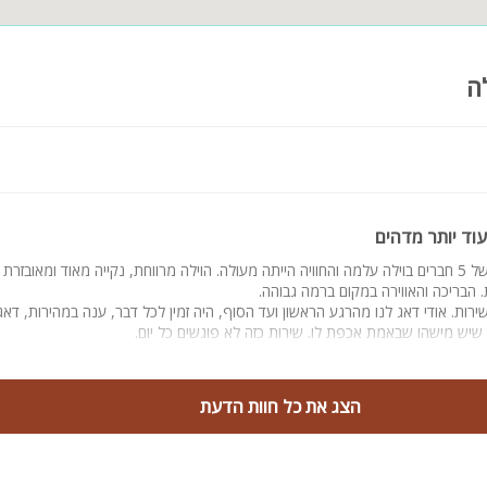
גודרת
ה
ונג מקצועי
ום:
עוד יותר מדהים
קניון מול הים ומגוון מסעדות בעיר במרחק של מס דק נסיעה מהמתחם.
התארחנו קבוצה של 5 חברים בוילה עלמה והחוויה הייתה מעולה. הוילה מרווחת, נקייה מאוד ומאוב
הבריכה והאווירה במקום ברמה גבוהה.
רות. אודי דאג לנו מהרגע הראשון ועד הסוף, היה זמין לכל דבר, ענה במהירות, דאג
ד 15 אורחים
שיש מישהו שבאמת אכפת לו. שירות כזה לא פוגשים כל יום.
הצג את כל חוות הדעת