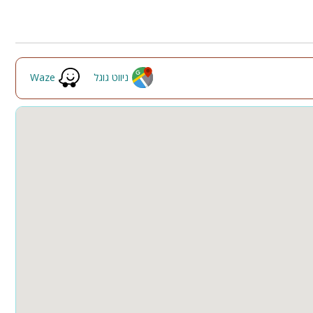
פינות ישיבה
תאורת גן
ה
גינה
חצר
ניווט גוגל
Waze
קבוצות גדולות
חדרי שינה
ג אוויר.
ות, מדיח כלים,