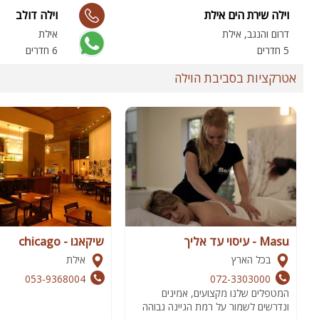
וילה שירת הים אילת
וילה דולב
דרום והנגב, אילת
אילת
5 חדרים
6 חדרים
אטרקציות בסביבת הוילה
Masu - עיסוי עד אליך
שיקאגו - chicago
בכל הארץ
אילת
053-9368004
072-3303000
המטפלים שלנו מקצועים, אמינים
ונדרשים לשמור על רמת הגיינה גבוהה