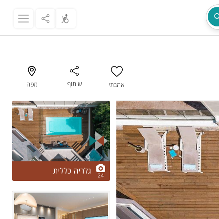
שיתוף
מפה
אהבתי
מת
2/24
גלריה כללית
24
ר