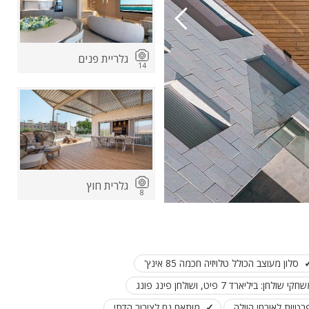
גלריית פנים
14
ות
ה
גלרית חוץ
8
סלון מעוצב הכולל טלויזיה חכמה 85 אינץ'
קי שולחן: ביליארד 7 פיט, ושולחן פינג פונג
מותאם גם לציבור הדתי