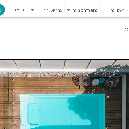
בחר איבזור
מרחב מוגן
בריכה
בריכה מחומ
פינת מנגל
להשכרה
סאונה
קריוקי
גקוזי
שולחן סנוק