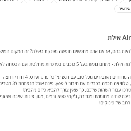
מיטה זוגית
פינת אוכל
wifi
hot
להיות בהם, אז אם אתם מחפשים חופשה מפנקת באילת? זה המקום המוש
מחירים
מתחם הנופש והאירוח אלמה אילת - מתחם נופש בעל 5 כוכבים בפרטיות מוחלטת 
בזול
בתי נופש
אצלנו תהנו מ5 חדרי שינה מרווחים מאובזרים מכל טוב עם 
מרשים הכולל סלון מרווח, טלוויז
שולחן פול
רכו עבור השהות שלכם, כך שאין צורך להביא כלום מהבית!
כת שחיה מחוממת ומגודרת, ג'קוזי ספא זרמים, מגוון פינות ישיבה ושיזו
הוקי אוויר
 רחב של פינוקים!
חדר קולנוע
שף
נוף