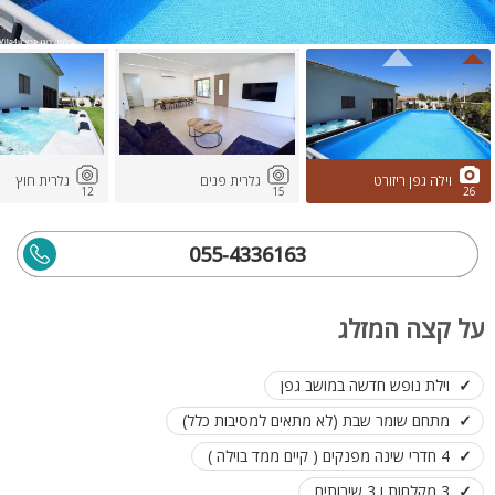
וילה גפן ריזורט
גלרית פנים
גלרית חוץ
12
15
26
055-4336163
על קצה המזלג
וילת נופש חדשה במושב גפן
מתחם שומר שבת (לא מתאים למסיבות כלל)
4 חדרי שינה מפנקים ( קיים ממד בוילה )
3 מקלחות ו 3 שירותים