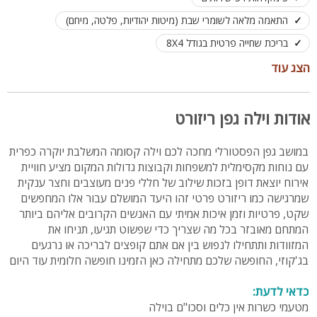
התאמה מלאה לשומרי שבת (מיטות יהודיות, פלטה, מיחם)
בריכת שחייה פרטית בגודל 8X4
ג'קוזי ספא חיצוני ענק ל 9 רוחצים
הצג עוד
שולחן פינג פונג וסנוקר מקצועי לבילוי משפחתי
חצר היקפית גדולה עם מדשאות וריהוט גן
אודות וילה גפן ריזורט
לינה מותאמת כולל מזרנים עד 20 אורחים
במושב גפן הפסטורלי מחכה לכם וילה קסומה המשלבת יוקרה כפרית
קיימת אופציה לשכור קראוון הגרר בעלות נוספת
עם נוחות מקסימלית למשפחות וקבוצות גדולות המקום מציע חוויית
אירוח יוצאת דופן בזכות שילוב של חללי פנים מעוצבים וחצר ענקית
שמרגישה כמו ריזורט פרטי זהו היעד המושלם עבור אלו המחפשים
שקט, פרטיות וזמן איכות אמיתי עם האנשים הקרובים אליהם ביותר
המתחם מאובזר בכל מה שצריך כדי שפשוט תגיעו, תניחו את
המזוודות ותתחילו לנפוש בין אם אתם קופצים לבריכה או נרגעים
בג'קוזי, החופשה שלכם מתחילה כאן הזמינו חופשה חלומית עוד היום
כדאי לדעת:
מטעמי כשרות אין כלים וסכו"ם בוילה