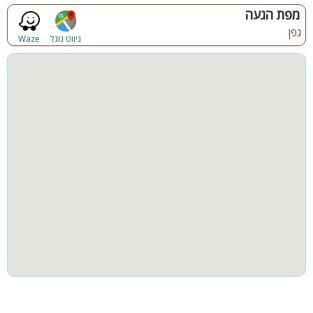
גינה
חצר
מפת הגעה
בריכת שחייה בגודל 8X4
ג'קוזי ספא חיצוני ענק 9 מקומות
גפן
קבוצות גדולות
מרחב מוגן
ניווט גוגל
Waze
חצר היקפית גדולה עם מדשאות
פינת ברביקיו
שולחן פינג פונג ושולחן סנוקר
ריהוט גן יוקרתי
קהל יעד:
משפחות, זוגות, קבוצות ושומרי שבת ( לינה עד 20 איש )