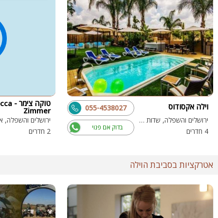
טוקה צימר 
וילה אקסודוס
055-4538027
Zimmer
ירושלים והשפלה, שדות מיכה
ירושלים והשפלה, א
בדוק אם פנוי
4 חדרים
2 חדרים
אטרקציות בסביבת הוילה