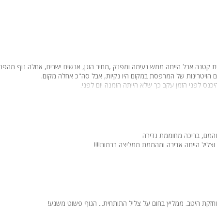
 קטנה אבל הייתה ממש נעימה ומפנק ,מחיר הוגן, אנשים ישרים, אחלה נוף מהפנטה
אם הויטרינות של המרפסת במקום היו נקיות, אבל סה"כ אחלה מקום.
היכנס לפני הזמן עקב כך שלא הייתה הזמנה יום לפני.
המם, בריכה מחוממת נדירה
וצליל הייתה אדיבה ומהממת ממליצה ברמות!!!!
וחזקת היטב. ממליץ בחום על צליל התותחית... הנוף פשוט משגע!