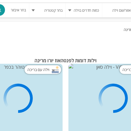
בחר איבזור
רינה
מרחב מוגן
בריכה
בריכה מחומ
וילות דומות לפנטהאוז יורו מרינה
פינת מנגל
בריכה
וילה עם בריכה
להשכרה
סאונה
קריוקי
גקוזי
שולחן סנוק