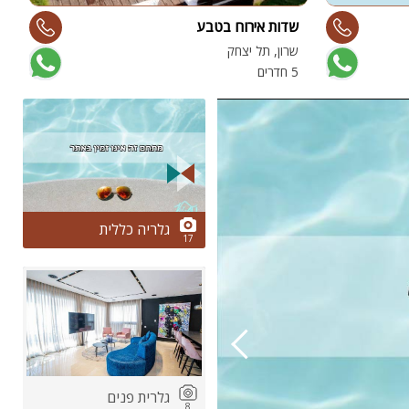
שדות אירוח בטבע
ו
שרון, תל יצחק
ע
5 חדרים
5 
2/17
ות
גלריה כללית
17
ה
גלרית פנים
8