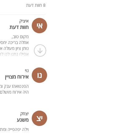
8 חוות דעת
איציק
אי
חוות דעת
מקום טוב,
אחלה בריכה יחסית
נותן ציון מעולה 
אפילו נתנו לנו ל
נהנינו ונחזור.
(קבוצה של 10 גברים)
נוי
נו
אירוח מצויין
הפנטואהז ענק ומ
היה אירוח מושלם 
יצחק
יצ
משגע
וילה יפהפייה ומת