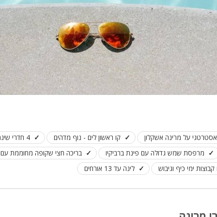
מיטה זוגית
פינת אוכל
wifi
hot
מחירים
בזול
בתי נופש
 אסטרטגי על מרינה אשקלון
קו ראשון לים - נוף מדהים
4 חדרי שינה ( קיים ממד )
שולחן פול
מרפסת שמש גדולה עם פינת ברביקיו
בריכה חצי שקופה מחוממת עם 
הוקי אוויר
בוצות ימי כיף וגיבוש
לינה עד 13 אורחים
חדר קולנוע
שף
נוף
רו מרינה