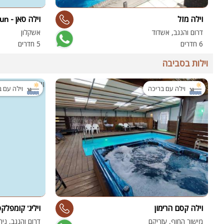
וילה מזל
וילה סאן - Villa Sun
דרום והנגב, אשדוד
אשקלון
6 חדרים
5 חדרים
וילות בסביבה
וילה עם בריכה
וילה עם 
וילה קסם הרימון
ויליג' קומפלקס
מישור החוף, עזריקם
דרום והנגב, ניר