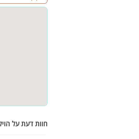
פנים הוילה:
4 חדרי שינה מאובזרים במיטה זוגית, מיזוג אוויר, טלוויזיה ושידות
חלל מרכזי עם סלון ומסך 
פינת אוכל מרווחת
אי + כיסאות ישיבה
אבזור המטבח: מקרר, מיקר
מרפסת הפנטהאוז:
בריכת שחייה פרטית ומח
נוף מדהים לחופי הים
פינות ישיבה וריהוט גן מ
פינת ברביקיו
קהל יעד:
משפחות, זוגות, קבוצות חב
חוות דעת על הויל