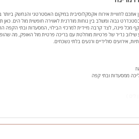
ספא
ין אתכם לחוויית אירוח אקסקלוסיבית במיקום האסטרטגי והנחשק ביותר 
נדרט גבוה ומשלב בין נוחות מודרנית לאווירה חופשית מול הים. כאן תוכ
עמדת טעינ
ף מכל פינה, לצד קרבה מיידית למרכזי הבילוי, המסעדות ובתי הקפה ה
לרכב חשמלי
שילוב נדיר של פרטיות מוחלטת עם בריכה פרטית מול האופק, מה שהופך
ת, אירועים סולידיים ורגעים בלתי נשכחים.
ז
כה ממסעדות ובתי קפה
 לים )