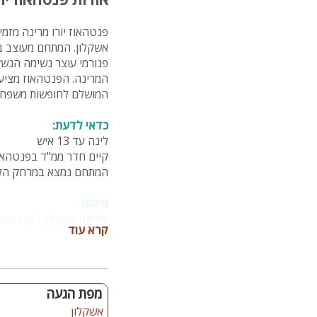
פנטהאוז יורו מרינה מזמ
אשקלון. המתחם מעוצב בסט
פנורמי עוצר נשימה הנשק
המרינה. הפנטהאוז מציע 
המושלם לחופשות משפחתיו
כדאי לדעת:
לינה עד 13 איש
קיים חדר ממ"ד בפנטהאו
המתחם נמצא במרחק הלי
מיקום:
מרינה אשקלון ( קו ראשון
קרא עוד
מספר חדרי שינה:
4 חדרי שינה
2 חדרי רחצה ( מקלחת ושירותים )
מפת הגעה
שירותי אורחים נפרדים
אשקלון