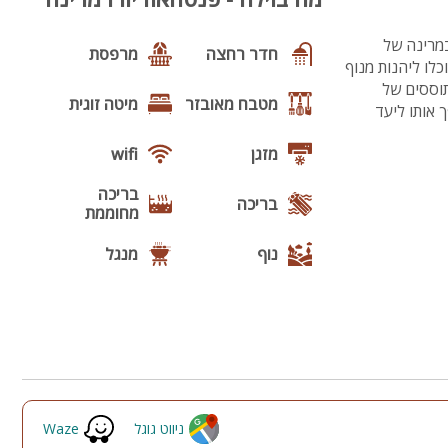
במרינה של
חדר רחצה
מרפסת
לו ליהנות מנוף
ה
תוססים של
מטבח מאובזר
מיטה זוגית
 אותו ליעד
מזגן
wifi
בריכה
בריכה
מחוממת
נוף
מנגל
פינת מנגל
פינות ישיבה
תאורת גן
מרחב מוגן
ניווט גוגל
Waze