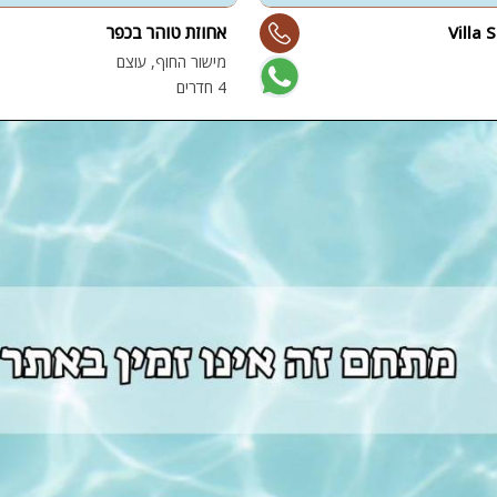
פלייסטיישן
אחוזת טוהר בכפר
Xbox
מישור החוף, עוצם
4 חדרים
ארוחת בוקר
שולחן פוקר
מקרן
גישה לנכים
קבוצות גדול
בריכה מקור
מסך lcd
מרפסת
מטבח
משפחות
גדולות