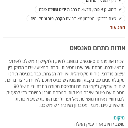
ג'קוזי מפנק ומחומם
ריהוט גן איכותי, מדשאות רחבות ידיים ואווירה טובה
פינת ברביקיו ומטבחון מאובזר עם מקרר, כיור ומתקן מים
הצג עוד
מתאים לעד 60 אורחים
חניה בשפע לאורחי האירוע
אודות מתחם סאנסאט
הכירו את מתחם סאנסאט במושב לוזית, הלוקיישן המושלם לאירוע
הבא שלכם, מתחם אירועים ומסיבות יוקרתי המציע שילוב מדויק בין
עיצוב מודרני, נוחות מקסימלית ואווירה מנצחת, כבר בכניסה תיהנו
מקבלת פנים עם בקבוק שמפניה שיכניס אתכם לאווירה, לצד בריכת
שחייה ענקית, ג'קוזי מחומם ומרפסת מקורה רחבת ידיים של 80
מטרים עם פינות ישיבה מפנקות, המתחם תוכנן במיוחד כדי להעניק
לכם חוויית אירוח מושלמת מא' ועד ת' עם מערכת שמע איכותית,
מדשאות, פינת מנגל ומטבחון מאובזר לשימושכם.
מיקום:
מושב לוזית, אזור עמק האלה