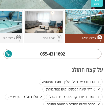
וידאו
גלריה כללית
גלרית פנים
גלרית חוץ
11
8
18
055-4311892
על קצה המזלג
אירוח ונופש בגליל העליון - מושב ספסופה
6 חדרי שינה מפנקים (קיים ממד בוילה)
מטבח מאובזר קומפלט + פינת אוכל
סלון גדול + מסך צפייה
בריכת שחייה מגודרת מחוממת ומקורה