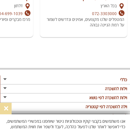
בכל הארץ
דלתון
04-699-1039
072-3303000
המטפלים שלנו מקצועים, אמינים ונדרשים לשמור
מרכז מבקרים וסיוריי 
על רמת הגיינה גבוהה
כללי
מגזין
וילות להשכרה
פרסום באתר
וילות בצפון
וילות להשכרה לפי נושא
×
תקנון
וילות במרכז
וילה לזוגות
וילה להשכרה לפי קטגוריה
מדיניות פרטיות
וילות בדרום
וילות למשפחות
וילות עם בריכה
לופטים להשכרה
אנו משתמשים בקבצי קוקיז וטכנולוגיות ניטור שיוחסנו במכשירי המשתמשים,
וילות באילת
וילות לציבור הדתי
וילה עם בריכה מחוממת
לופט
כדי לאפשר לאתר שלנו לפעול כהלכה, לעבד ולשפר את חווית המשתמש,