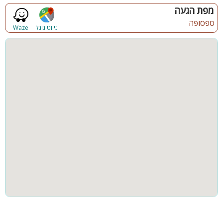
מנגל
פינת מנגל
מפת הגעה
ג'קוזי ספא מחומם וגדול - 6 מקומות
מיטות שיזוף ופינות ישיבה
ספסופה
פינות ישיבה
תאורת גן
ניווט גוגל
Waze
פרגולה מקורה, מדשאות
פינת מנגל, פרגולה למרפסת
גינה
בריכה מקורה
משחקי שולחן: פינג פונג, סנוקר
רמקולים למוזיקת רקע - לא בשבת
פינת מנגל מקצועית
חצר
קבוצות גדולות
טרמפולינה לילדים
תאורה לילית
קהל יעד:
משפחות, קבוצות, ציבור דתי (קיים בית כנסת בקרבה) ימי כיף וגיבוש