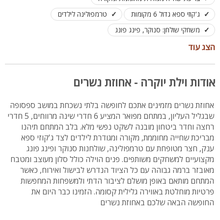
ג'קוזי ספא גדול 6 מקומות
טרמפולינה לילדים
משחקי שולחן: סנוקר, פינג פונג
פינת מנגל מקצועית - לא בשבת
הצג עוד
מערכת שמע בבריכה - לא בשבת
לנופש, ימי כיף ואירוח. לינה עד 20 אורחים
אודות וילת יוקרה - אחוזת נשרים
אחוזת נשרים מזמינים אתכם לחופשה בלתי נשכחת במושב ספסופה
שבגליל העליון, במתחם מפואר המציע 6 חדרי שינה מרווחים, 5 חדרי
רחצה וחדר ביטחון מובנה לשקט נפשי מלא. בלב המתחם תיהנו
מבריכת שחייה מחוממת, מקורה ומגודרת לילדים לצד ג'קוזי ספא
ענק, חצר מטופחת עם טרמפולינה, שולחנות סנוקר ופינג פונג
מקצועיים למשחקים משותפים. פנים הוילה כולל סלון מעוצב ומטבח
מאובזר ברמה גבוהה עם כל הציוד הנדרש לבישול ואירוח, כאשר
המתחם מותאם באופן מושלם לציבור הדתי ולמשפחות המחפשות
פרטיות מוחלטת באווירה גלילית קסומה. הזמינו כבר היום את
החופשה הבאה שלכם באחוזת נשרים