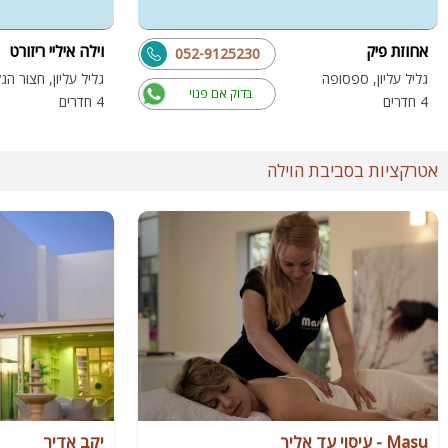
אחוזת פיק
וילה איליי ריזורט
052-9125230
גליל עליון, ספסופה
גליל עליון, חצור הג
בדוק אם פנוי
4 חדרים
4 חדרים
אטרקציות בסביבת הוילה
Masu - עיסוי עד אליך
יקב אדיר