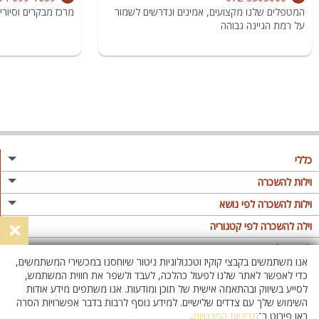
המטפלים שלנו מקצועים, אמינים ונדרשים לשמור
מרכז מבקרים וסיוריי 
על רמת הגיינה גבוהה
כללי
מגזין
וילות להשכרה
פרסום באתר
וילות בצפון
וילות להשכרה לפי נושא
×
תקנון
וילות במרכז
וילה לזוגות
וילה להשכרה לפי קטגוריה
מדיניות פרטיות
וילות בדרום
וילות למשפחות
וילות עם בריכה
לופטים להשכרה
אנו משתמשים בקבצי קוקיז וטכנולוגיות ניטור שיוחסנו במכשירי המשתמשים,
וילות באילת
וילות לציבור הדתי
וילה עם בריכה מחוממת
לופט
כדי לאפשר לאתר שלנו לפעול כהלכה, לעבד ולשפר את חווית המשתמש,
וילות בשרון
לסייע בשיווק ובהתאמה אישית של תוכן ומודעות. אנו משתפים מידע אודות
אירוח דרוזי
וילה עם בריכה מחוממת מקורה
לופטים בצפון
השימוש שלך עם צדדים שלישיים. למידע נוסף לרבות בדבר אפשרויות הסרה
וילות באזור החרמון
וילות למסיבות
וילות עם סאונה
לופטים בדרום
ראו פירוט ב־
מדיניות הפרטיות
.