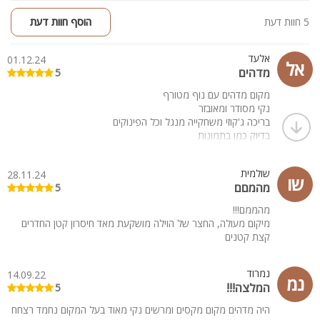
5 חוות דעת
הוסף חוות דעת
אלעד
01.12.24
אל
מדהים
5
מקום מדהים עם נוף מטורף
נקי מסודר ומאובזר
בריכה ג'קוזי משחקייה מנגל וכל הפינוקים
בדיוק כמו בתמונות
שולמית
28.11.24
שו
מהמםם
5
מהממם!!!
מיקום מעולה, החצר של הוילה מושקעת מאד חיסרון קטן החדרים
קצת קטנים
נמרוד
14.09.22
נמ
המלצה!!!
5
היה מדהים מקום מקסים ומרשים נקי מאוד בעל המקום נחמד רצחח