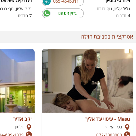
וילה טי בוטיק
וילה קינג פאלאס
055-4545311
גליל עליון, נוף כנרת
גליל עליון, נוף כנר
בדוק אם פנוי
4 חדרים
7 חדרים
אטרקציות בסביבת הוילה
Masu - עיסוי עד אליך
יקב אדיר
בכל הארץ
דלתון
04-699-1039
072-3303000