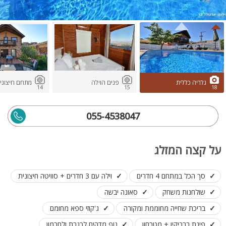
גלריה כללית
פנים הוילה
מתחם חיצוני
14
15
18
055-4538047
על קצה המזלג
סך הכל במתחם 4 חדרים
וילה עם 3 חדרים + סוויטה חיצונית
שולחנות משחק
סאונה יבשה
בריכת שחייה מחוממת ומקורה
ג'קוזי ספא מחומם
פינת ברביקיו + מטבחון
נוף מדהים לכנרת ולחרמון