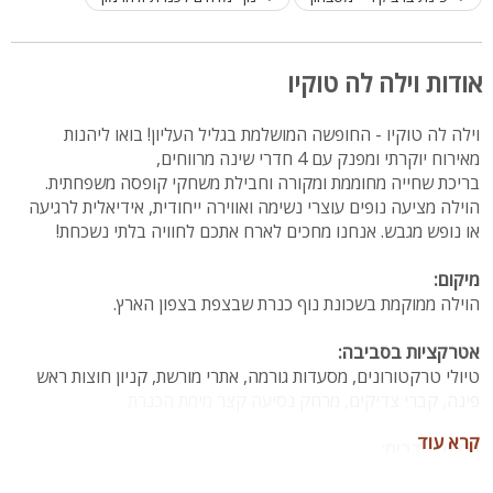
אודות וילה לה טוקיו
וילה לה טוקיו - החופשה המושלמת בגליל העליון! בואו ליהנות
מאירוח יוקרתי ומפנק עם 4 חדרי שינה מרווחים,
בריכת שחייה מחוממת ומקורה וחבילת משחקי קופסה משפחתית.
הוילה מציעה נופים עוצרי נשימה ואווירה ייחודית, אידיאלית לרגיעה
או נופש מגבש. אנחנו מחכים לארח אתכם לחוויה בלתי נשכחת!
מיקום:
הוילה ממוקמת בשכונת נוף כנרת שבצפת בצפון הארץ.
אטרקציות בסביבה:
טיולי טרקטורונים, מסעדות גורמה, אתרי מורשת, קניון חוצות ראש
פינה, קברי צדיקים, מרחק נסיעה קצר מימת הכנרת
קרא עוד
מספר חדרים:
3 חדרי שינה בוילה ועוד סוויטה חיצונית (סך הכל 4 חדרים). 3 חדרי