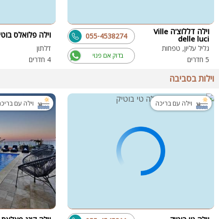
וילה דללוצ'ה Ville
וילה פלואלס בוטי
055-4538274
delle luci
גליל עליון, טפחות
דלתון
בדוק אם פנוי
5 חדרים
4 חדרים
וילות בסביבה
וילה עם בריכה
וילה עם בריכ