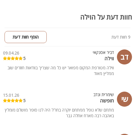
•פינת מנגל
קהל יעד:
חוות דעת על הוילה
מתאים גם לשומרי שבת – פלטת שבת, מיחם ובית כנסת קרוב.
מתאים לכל סוגי האירוח – משפחות, קבוצות, ימי הולדת, מסיבות
סולידיות, ואירוח מותאם לציבור הדתי והחרדי.
9 חוות דעת
הוסף חוות דעת
‏WiFi חופשי ונוחות מקסימלית – לחופשה יוקרתית ומושלמת! לינה 23
אורחים
דביר אסנקאי
09.04.26
דב
ווילה
5
תנאי ביטול:
100% מסכום ההזמנה בביטול 4 ימים או פחות לפני החופשה.
ווילה מטורפת המקום מפואר יש כל מה שצריך בוודאות חוזרים שוב
ממליץ מאוד
50% מסכום ההזמנה בביטול 7 ימים.
שימרית ונדב
15.01.26
שי
חופשה
5
מתחם שלא נופל ממתחם יוקרה בחו"ל היה לנו סופר מושלם מומלץ
באהבה רבה מארח אחלה גבר