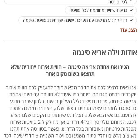
לכל סוויטה
בריכת שחייה מחוממת לכל סוויטה
חדר קולנוע מרשים עם מערכת ישיבה יוקרתית בסוויטת סינמה
הצג עוד
מותאם למשפחות, קבוצות וזוגות
עד 23 אורחים ללינה בכל המתחם
אודות וילה אריא סינמה
הכירו את אחוזת אריאה סינמה – חוויית אירוח ייחודית שלא
תמצאו בשום מקום אחר
אנו גאים להציג לכם את הדבר הבא שהולך להעניק לכם חווית אירוח
יוקרתית ברמה הגבוהה ביותר כמו שעוד לא חוויתם עד היום! אחוזת
אריאה סינמה, פנינת נופש בגליל העליון ביישוב דלתון שכבר מרגע
כניסתכם למתחם עצמו תבחינו בפאר שלה, האחוזה מזמינה אתכם
להתענג בנופש הבא שלכם מכל רגע שהמתחם הקסום שלנו מציע
לכם, המתחם כולל סך הכל 4 חדרים אך מחולק ל 2 סוויטות אירוח
מפנקות פרטיות ומאובזרות בכל הדרוש, כאשר בסוויטה אחת תהנו
מעיצוב מרשים וחלל פתוח משגע ובסוויטה השנייה 3 חדרי שינה. לכל