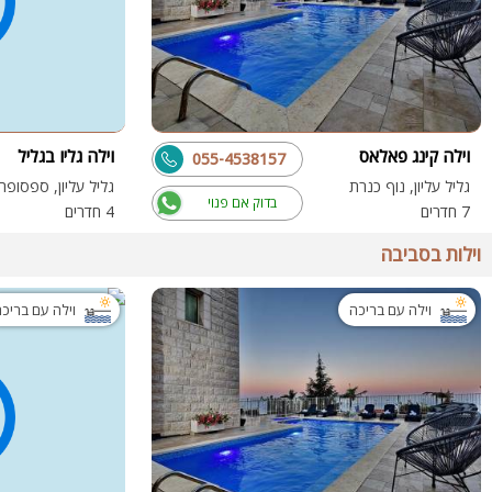
וילה קינג פאלאס
וילה גליו בגליל
055-4538157
גליל עליון, נוף כנרת
גליל עליון, ספסופה
בדוק אם פנוי
7 חדרים
4 חדרים
וילות בסביבה
וילה עם בריכה
וילה עם בריכ