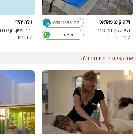
וילה קינג פאלאס
וילה יהלי
055-4538157
גליל עליון, נוף כנרת
גליל עליון, נוף כנר
בדוק אם פנוי
7 חדרים
7 חדרים
אטרקציות בסביבת הוילה