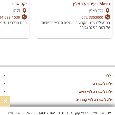
Masu - עיסוי עד אליך
יקב אדיר
בכל הארץ
דלתון
04-699-1039
072-3303000
המטפלים שלנו מקצועים, אמינים ונדרשים לשמור
מרכז מבקרים וסיוריי 
על רמת הגיינה גבוהה
כללי
מגזין
וילות להשכרה
פרסום באתר
וילות בצפון
וילות להשכרה לפי נושא
×
תקנון
וילות במרכז
וילה לזוגות
וילה להשכרה לפי קטגוריה
מדיניות פרטיות
וילות בדרום
וילות למשפחות
וילות עם בריכה
לופטים להשכרה
אנו משתמשים בקבצי קוקיז וטכנולוגיות ניטור שיוחסנו במכשירי המשתמשים,
וילות באילת
וילות לציבור הדתי