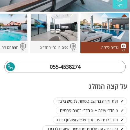
וידאו
גלריה כללית
פנים הוילה והחדרים
המתחם החיצו
22
22
22
055-4538274
על קצה המזלג
וילת יוקרה במושב טפחות לנופש בלבד
5 חדרי שינה + 5 חדרי רחצה פרטיים
חדר גלריה עם מסך צפייה ושולחן טניס
סלון ענק עם חלונות פנורמיים הצופים לבריכה