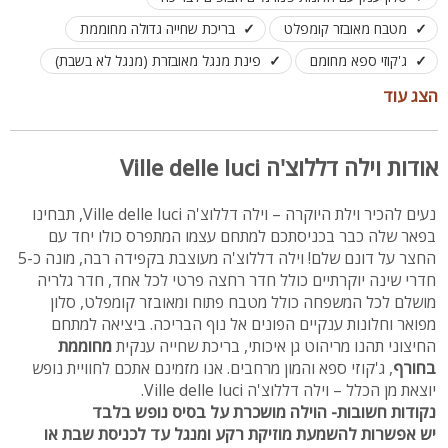
מטבח מאובזר קומפלט
בריכת שחייה גדולה מחוממת
ג'קוזי ספא מחומם
פינת מנגל מאובזרת (מנגל לא בשבת)
מדשאות, ריהוט גן יוקרתי
לינה מותאמת עד 20 איש.
הצג עוד
אודות וילה דללוצ'ה Ville delle luci
נעים להכיר וילת היוקרה – וילה דללוצ'ה Ville delle luci, תבחינו
בפאר שלה כבר בכניסתכם למתחם עצמו המתפרס כולו יחד עם
החצר על דונם שלם! וילה דללוצ'ה מעוצבת בקפידה רבה, מונה כ-5
חדרי שינה יוקרתיים כולל חדר רחצה פרטי לכל אחד, חדר גלריה
מושלם לכל המשפחה כולל מטבח פתוח ומאובזר קומפלט, סלון
מפואר וחלונות ענקיים הפונים אל נוף הבריכה. ביציאה למתחם
החיצוני תהנו מריהוט גן איכותי, בריכת שחייה ענקית
מחוממת
בחורף
, ג'קוזי ספא והמון מרחבים. אנו מזמינם אתכם לחוויית נופש
יוצאת מן הכלל – וילה דללוצ'ה Ville delle luci.
נקודות חשובות- הוילה מושכרת על בסיס נופש בלבד
יש אפשרות להשמעת מוזיקת רקע ומנגל עד לכניסת שבת או