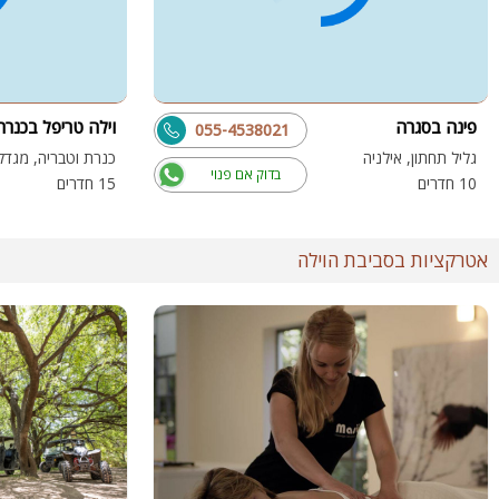
פינה בסגרה
וילה טריפל בכנרת
055-4538021
גליל תחתון, אילניה
כנרת וטבריה, מגדל
בדוק אם פנוי
10 חדרים
15 חדרים
אטרקציות בסביבת הוילה