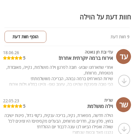
חוות דעת על הוילה
9 חוות דעת
הוסף חוות דעת
עדי ובת חן גואטה
18.06.26
עד
אירוח ברמה יוקרתית אחרת!
5
אחרי שתארחנו שבוע- חובה לפרגןן וילה מושלמת, נקייה, מאובזרת,
מטופחת, מרווחת,
שירות המארחים ברמה גבוהה, הבריכה מווושלמתת!
הכי טובה ומפנקת שהיינו בה, עיצוב טופ- והיינו במלא וילות אירוח
בארץ.
למחפשי הזמנות לאוכל כשר- 10 דק' ממושב חזון וכפר חנניה.
שרית
22.05.23
בקיצור, ממליצים מכל הלב
שר
וילה מושלמת
5
הוילה חדשה, מפוארת, נקיה, בריכה ענקית, ג’קוזי גדול, פינות ישיבה
בחוץ, סלון ענק, חדרים מרווחים, הבעלים מקסימים! היו זמינים לכל
שאלה ואפילו הביאו לנו עוגה לכבוד יום ההולדת!
נהננו מאד ובטוח שנחזור!