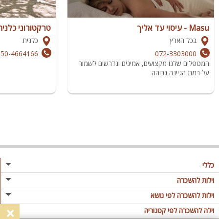
Masu - עיסוי עד אליך
טרקטורוני כלנית
בכל הארץ
כלנית
050-4664166
072-3303000
המטפלים שלנו מקצועים, אמינים ונדרשים לשמור
על רמת הגיינה גבוהה
כללי
מגזין
וילות להשכרה
פרסום באתר
וילות בצפון
וילות להשכרה לפי נושא
×
תקנון
וילות במרכז
וילה לזוגות
וילה להשכרה לפי קטגוריה