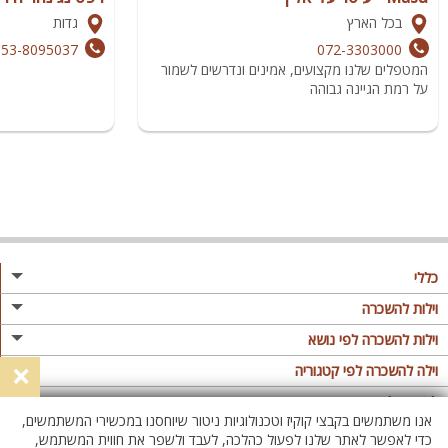
בכל הארץ
גדות
053-8095037
072-3303000
המטפלים שלנו מקצועים, אמינים ונדרשים לשמור
על רמת הגיינה גבוהה
כללי
מגזין
וילות להשכרה
פרסום באתר
וילות בצפון
וילות להשכרה לפי נושא
×
תקנון
וילות במרכז
וילה לזוגות
וילה להשכרה לפי קטגוריה
מדיניות פרטיות
וילות בדרום
וילות למשפחות
וילות עם בריכה
לופטים להשכרה
אנו משתמשים בקבצי קוקיז וטכנולוגיות ניטור שיוחסנו במכשירי המשתמשים,
וילות באילת
וילות לציבור הדתי
וילה עם בריכה מחוממת
לופט
כדי לאפשר לאתר שלנו לפעול כהלכה, לעבד ולשפר את חווית המשתמש,