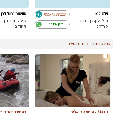
וילה 102
סוויטות כחול לבן
055-4538223
גליל עליון, נוף כנרת
גליל עליון, דלתון
בדוק אם פנוי
6 חדרים
8 חדרים
אטרקציות בסביבת הוילה
Masu - עיסוי עד אליך
רפטינג נהר הירד