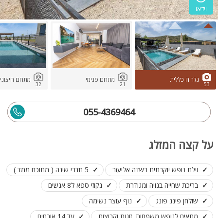
וידאו
גלריה כללית
מתחם פנימי
מתחם חיצוני
32
21
53
055-4369464
על קצה המזלג
וילת נופש יוקרתית בשדה אליעזר
5 חדרי שינה ( מתוכם ממד )
בריכת שחייה בנויה ומגודרת
גקוזי ספא ל8 אנשים
שולחן פינג פונג
נוף עוצר נשימה
מתאים לנופש משפחות, זוגות וקבוצות
עד 14 אורחים