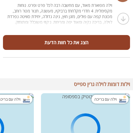
וילה מפוארת מאוד, עם מחשבה רבה לכל פרט ופרט. נוחות
מקסימלית. 4 חדרי מקלחת! ברביקיו, מעשנה, תנור מטר רוחב,
מכונת קפה עם פולים, מזגן חוץ, גינה גדולה, יחידת סוויטה נפרדת
לוילה, בריכה נקיה ומאוד יפה ומריחת. ג׳קוזי משוכלל ומתוחזק.
הכל טיפ טופ! קובי מארח מקסים ולבבי.
עוד נחזור!
הצג את כל חוות הדעת
וילות דומות לוילה גרין ספייס
וילה עם בריכה
וילה עם בריכ