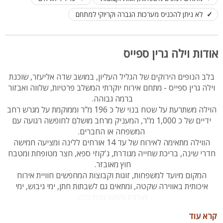
לא ניתן להכניס מערכות הגברה וקריוקי למתחם
אודות וילה גרין ספייס
בלב הנופים הירוקים של הגליל העליון, במושב שדה אליעזר, שוכנת
וילה גרין ספייס - מתחם אירוח יוקרתי המשלב פרטיות, שלווה ואבזור
ברמה גבוהה.
הוילה משתרעת על שטח בנוי של כ 196 מ"ר וממוקמת על מגרש רחב
ידיים של כ 1,000 מ"ר, המעניק מרחב מושלם לחופשה רגועה עם
המשפחה או החברים.
הווילה מתאימה לאירוח של עד 14 אורחים ללינה ומציעה חמישה
חדרי שינה, בריכת שחייה מגודרת, ג'קוזי ספא, חצר מטופחת ומטבח
חוץ מאובזר.
המקום מיועד למשפחות, זוגות וקבוצות המחפשים חוויית אירוח
איכותית באווירה שקטה, ומתאים גם לשבתות חתן, ימי גיבוש, ימי
הולדת והתארגנות כלה.
קרא עוד
מיקום: