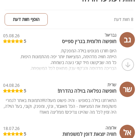
ראש פינה העתיקה, יקבי בוטיק, מסלולי הליכה ורכיבה על אופניים,
וכן מגוון מסעדות שף, בתי קפה ומתחמי בילוי באזור קריית שמונה,
יסוד המעלה וראש פינה.
8 חוות דעת
הוסף חוות דעת
גבריאל
05.08.26
גב
חופשה חלומית בגרין ספייס
5
היום חזרנו מנופש בוילה המפנקת.
הייתה חוויה מדהימה, המציאות יותר יפה מהתמונות היפות.
כל מה שביקשנו מיד קובי נענה בשמחה.
הבריכה מדהימה והג'קוזי ענק מתאים לכל המשפחה.
יש פרטיות ושקט ונוף מדהים!!!!!
מחכים כבר לפעם הבאה...
שרית
04.08.26
שר
חופשה נפלאה בוילה נהדרת!
5
התארחנו בוילה בסופש - והיה פשוט מעולה!!!התמונות באתר לגמרי
משקפות את המציאות - הכל מאובזר, ונקי, ומפנק. וקובי, בעל הוילה,
היה זמין לכל מה שהיינו צריכים! ממליצה מאוד!
אלומה
18.07.26
אל
חוויה יוצאת דופן למשפחות
5