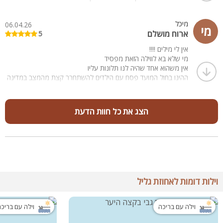
המושלמת. אין ספק שנשמח לחזור שוב בעתיד וממליצים מכל הלב
לכל מי שמחפש חופשה איכותית ומהנה.
מיכל
06.04.26
מי
ארוח מושלם
5
אין לי מילים !!!!
מי שלא בא לווילה הזאת מפסיד
אין משהוא אחד שהיה לנו תלונות עליו
ההינו בחול המועד פסח עם הילדים להשתחרר קצת מהמצב במדינה
ופשוט נהנהנו מאוד הילדים כל היום היו בבריכה שביתה מחוממת
ומקורה היה גשם בחוץ
ניקיון של הווילה יוצאת מן הכלל
הצג את כל חוות הדעת
היחס של בעלת המקום מושלם !!
אני אפילו ההיתי בהלם מרמת הסיפוק והמקום
וההיתי בהרבה מקומות בארץ !!
תודה ענקית !!
וילות דומות לאחוזת גליל
וילה עם בריכה
וילה עם בריכ