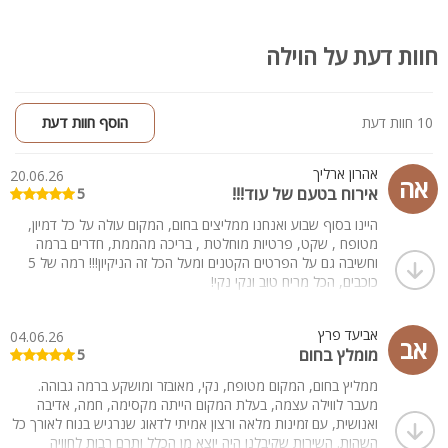
חוות דעת על הוילה
10 חוות דעת
הוסף חוות דעת
אהרון ארליך
20.06.26
אה
אירוח בטעם של עוד!!!
5
היינו בסוף שבוע ואנחנו ממליצים בחום, המקום עולה על כל דמיון,
מטופח , שקט, פרטיות מוחלטת , בריכה מהממת, חדרים ברמה
וחשיבה גם על הפרטים הקטנים ומעל הכל זה הניקיון!!! רמה של 5
כוכבים, הכל מריח טוב ונקי נקי!
גם בעלת המקום גמישה וקשובה לכל צורך שהוא. נשארנו עם טעם
של עוד.
אביעד פרץ
04.06.26
תודה רבה רבה.
אב
מומלץ בחום
5
ממליץ בחום, המקום מטופח, נקי, מאובזר ומושקע ברמה גבוהה.
מעבר לווילה עצמה, בעלת המקום הייתה מקסימה, חמה, אדיבה
ואנושית, עם זמינות מלאה ורצון אמיתי לדאוג שנרגיש בנוח לאורך כל
השהות. השירות שקיבלנו היה יוצא מן הכלל ותרם רבות לחוויה