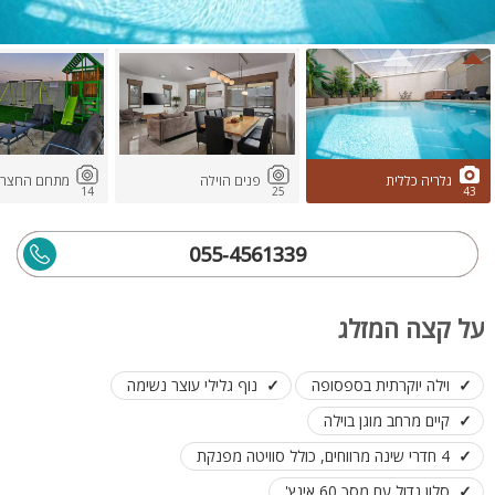
גלריה כללית
פנים הוילה
מתחם החצר
14
25
43
055-4561339
על קצה המזלג
וילה יוקרתית בספסופה
נוף גלילי עוצר נשימה
קיים מרחב מוגן בוילה
4 חדרי שינה מרווחים, כולל סוויטה מפנקת
סלון גדול עם מסך 60 אינץ'