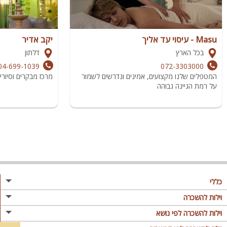
Masu - עיסוי עד אליך
יקב אדיר
בכל הארץ
דלתון
04-699-1039
072-3303000
המטפלים שלנו מקצועים, אמינים ונדרשים לשמור
מרכז מבקרים וסיוריי 
על רמת הגיינה גבוהה
כללי
מגזין
וילות להשכרה
פרסום באתר
וילות בצפון
וילות להשכרה לפי נושא