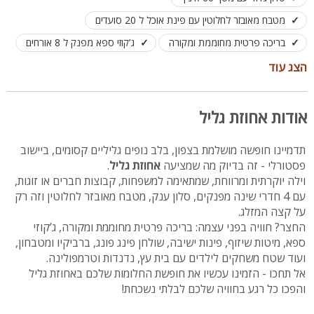
מטבח מאובזר לחלוטין עם פינת אוכל ל 20 סועדים
בריכה פרטית מחוממת ומקורה
ג’קוזי ספא מפנק ל 8 אורחים
חצר ענקית עם שולחן פינג פונג, ברביקיו ומטבחון חוץ
הצג עוד
מתחם משחקים לילדים - בית עץ, טרמפולינה ונדנדות
מתאימה למשפחות, זוגות וקבוצות עד 16 איש
אודות אחוזת גליל
תדמיינו חופשה מושלמת בצפון, בלב נופים גליליים קסומים, ביישוב
פסטורלי - זה בדיוק מה שמציעה
אחוזת גליל
.
וילה יוקרתית ומרווחת, שמתאימה למשפחות, קבוצות חברים או זוגות,
עם 4 חדרי שינה מפנקים, סלון ענק, מטבח מאובזר לחלוטין וזה רק
על קצה המזלג.
החצר? חוויה בפני עצמה: בריכה פרטית מחוממת ומקורה, ג’קוזי
ספא, מיטות שיזוף, פינות ישיבה, שולחן פינג פונג, ברביקיו ומטבחון,
ועוד שטח משחקים לילדים עם בית עץ, נדנדות וטרמפולינה.
אל תחכו - הזמינו עכשיו את חופשת החלומות שלכם באחוזת גליל
והפכו כל רגע בחוויה שלכם לבלתי נשכחת!