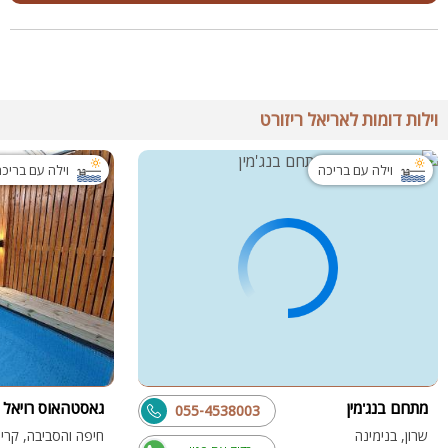
וילות דומות לאריאל ריזורט
וילה עם בריכה
וילה עם בריכ
מתחם בנג'מין
גאסטהאוס רויאל
055-4538003
שרון, בנימינה
חיפה והסביבה, קרי