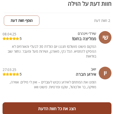
חוות דעת על הוילה
2 חוות דעת
הוסף חוות דעת
שירלי ויינהרם
08.04.25
שי
ממליצה בחום!
5
המקום פשוט מושלם! חגגנו יום הולדת 30 לבעלי והאורחים לא
הפסיקו להחמיא. הכל נקי, מאורגן, ושירות מעל ומעבר. נחזור שוב
בוודאות
יואב
27.03.25
יו
אירוע חברה
5
הזמנו את המתחם לאירוע גיבוש לעובדים – ואין לי מילים. אווירה,
מוזיקה, בר אלכוהול, שקט ופרטיות. פשוט וואו
הצג את כל חוות הדעת