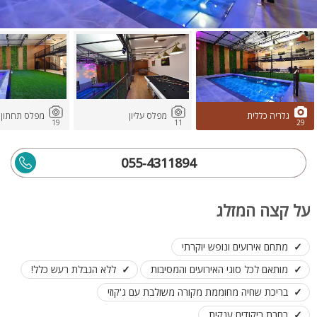
גלריה כללית
מפלס עליון
מפלס תחתון
19
11
29
055-4311894
על קצה המזלג
מתחם אירועים ונופש יוקרתי
מותאם לכל סוגי האירועים והמסיבות
ללא הגבלת רעש כלל!
בריכת שחיה מחוממת מקורה משולבת עם ג'קוזי
רחבת ריקודים ענקית