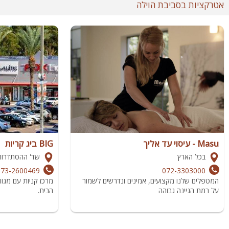
אטרקציות בסביבת הוילה
Masu - עיסוי עד אליך
BIG ביג קריות
בכל הארץ
שד' ההסתדרות 248, חי
073-2600469
072-3303000
המטפלים שלנו מקצועים, אמינים ונדרשים לשמור
מרכז קניות עם מגוון
על רמת הגיינה גבוהה
הבית.