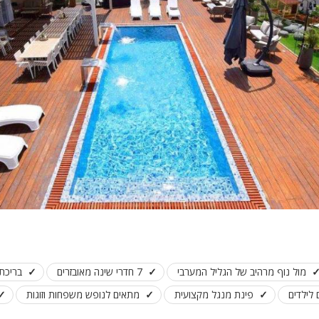
פלייסטיישן
Xbox
ארוחת בוקר
שולחן פוקר
מקרן
גישה לנכים
קבוצות גדול
בריכה מקור
מסך lcd
מרפסת
מטבח
מול נוף מרהיב של הגליל המערבי
7 חדרי שינה מאובזרים
בריכת
משפחות
לילדים
פינת מנגל מקצועית
מתאים לנופש משפחות וזוגות
גדולות