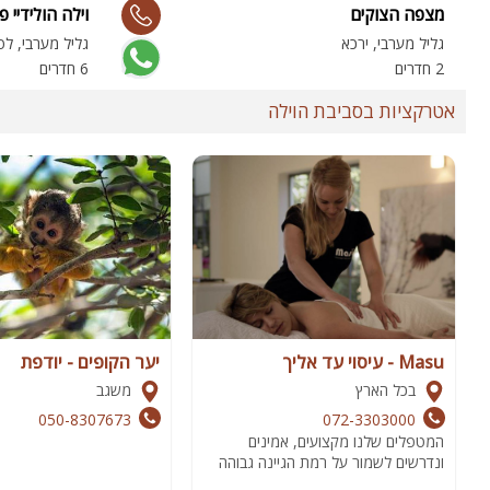
מצפה הצוקים
וילה הולידיי פ
גליל מערבי, ירכא
גליל מערבי, לפ
2 חדרים
6 חדרים
אטרקציות בסביבת הוילה
Masu - עיסוי עד אליך
יער הקופים - יודפת
בכל הארץ
משגב
050-8307673
072-3303000
המטפלים שלנו מקצועים, אמינים
ונדרשים לשמור על רמת הגיינה גבוהה