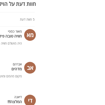
חוות דעת על הויל
5 חוות דעת
מאור כספי
מא
חוויה טובה פידב
היה מושלם חוויה 
אברהם
אב
מדהים
מקום מהמם ומושק
דיאנה
די
המלצה!!!