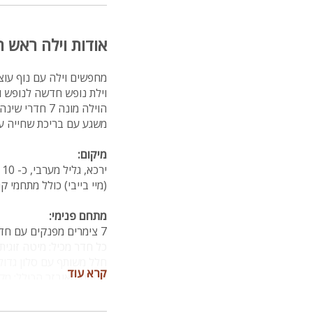
אודות וילה ראש ה
מחפשים וילה עם נוף עוצ
וילת נופש חדשה לנופש וא
הוילה מונה 7
משגע עם בריכת שחייה ענ
מיקום:
י
(מיי בייבי) כולל מתחמי ק
מתחם פנימי:
7 צימרים מפנקים עם חדר רחצה צמוד
כל חדר מכיל: מיטה זוגית, 2 מיטות יחיד, מיזוג אוו
חלל משותף עם סלון גדול, טלו
קרא עוד
מטבח מאובזר הכולל: מקרר
מתחם חיצוני: