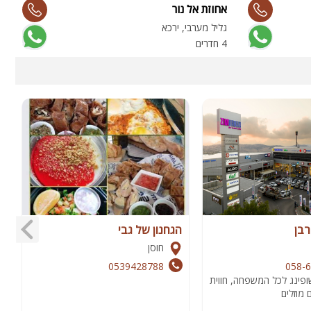
אחוזת אל נור
פ
גליל מערבי, ירכא
ג
4 חדרים
4 
רבן
הגחנון של גבי
ו
חוסן
0539428788
058-
ופינג לכל המשפחה, חווית
א
 מוזלים
•
ב