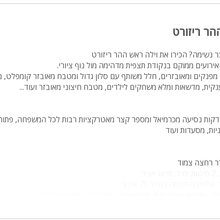
מיטה זוגית
הר ריזורט
פינת אוכל
wifi
ר נשימה? הכירו את וילה ראש ההר ריזורט
ירועים ממוקם בנקודת תצפית מדהימה מול נוף ציורי.
hot
 חדרי שינה מפנקים ומאובזרים, חלל משותף עם סלון גדול ומטבח מאובזר קומפלט,
קית, מדשאות ומלא משחקים לילדים, מטבח חיצוני מאובזר ועוד...
מחירים
בזול
רכא, גליל מערבי, כ- 10 דקות נסיעה מכרמיאל ומספר קצר מאטרקציות רבות לכל המשפחה, 
בתי נופש
ניות, מסעדות ועוד
שולחן פול
הוקי אוויר
יר
חדר קולנוע
ויזיה חכמה בגודל 75 אינץ'
, מקפיא, מתקן מים, תנור אפייה, מיקרוגל, כיריים גז, כלי בישול והגשה.
שף
נוף