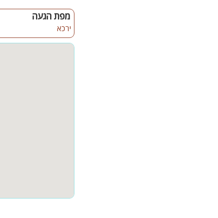
המתחם החיצוני משגע וענ
מפת הגעה
בריכת שחייה בנויה בגודל 10X4 הכוללת מפלי מים ( מחוממת ומקור
ירכא
מיטות שיזוף
פינת מנגל מקצועית
מטבח חיצוני מאובזר מכי
שירותים חיצוני + מקלחת 
מדשאות
שולחן פינג פונג
חצי דונם של מדשאות סי
ריהוט גן איכותי
קהל היעד:
וילה ראש ההר ריזורט מתאי
נישואין, מסיבות הפתעה, ציל