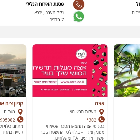
ול
פסגת האירוח הגלילי
ידות
גליל מערבי, ירכא
7 חדרים
אצה
קניון צים או
מעלות תרשיחא
מעלות
6905082
382*
בסניפי אצה תמצאו מטבח אסיאתי
מתחם בילוי וש
מפנק ומגוון – בילוי לכל המשפחה, בר
קניייה במחירים
עשיר, אירועים, TA ומשלוחים.