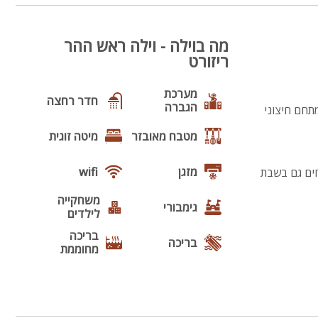
מה בוילה - וילה ראש ההר
ריזורט
מערכת
חדר רחצה
הגברה
 מתחם חיצוני
מטבח מאובזר
מיטה זוגית
מזגן
wifi
פתוחים גם בשבת
משחקייה
גימבורי
לילדים
בריכה
בריכה
מחוממת
נוף
מנגל
פינת מנגל
פינות ישיבה