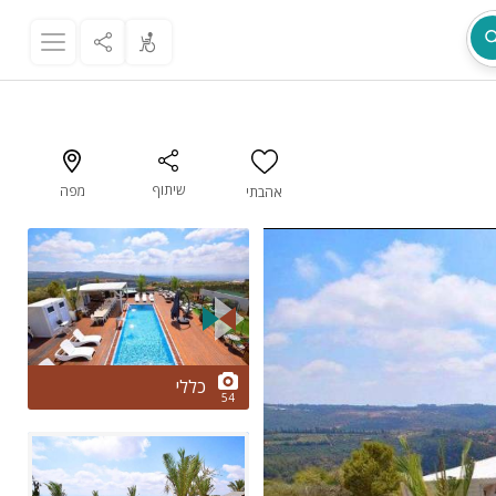
שיתוף
מפה
אהבתי
מת
2/54
כללי
54
ר