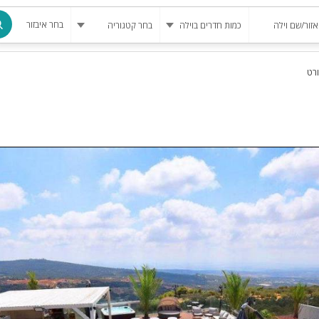
בחר איבזור
ורט
מרחב מוגן
בריכה
בריכה מחומ
פינת מנגל
להשכרה
סאונה
קריוקי
גקוזי
שולחן סנוק