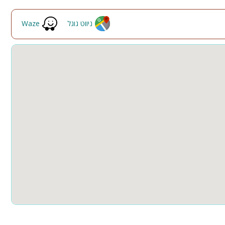
תאורת גן
גינה
ניווט גוגל
Waze
ה
בריכה מקורה
חצר
ספא
קבוצות גדולות
למסיבות
 כיף, הצעות