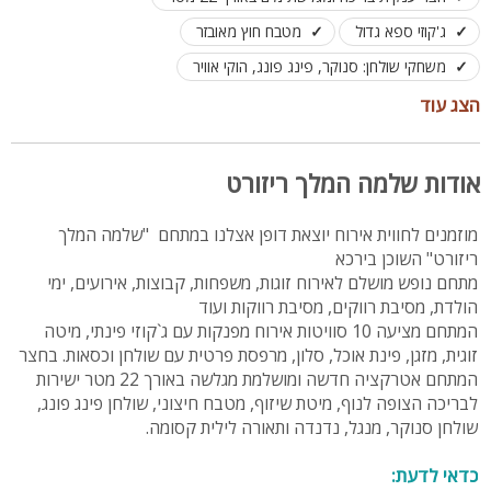
ג'קוזי ספא גדול
מטבח חוץ מאובזר
משחקי שולחן: סנוקר, פינג פונג, הוקי אוויר
מדשאות ומשחקי חצר לילדים
הצג עוד
לינה מותאמת בין 35 עד 45 אורחים
אודות שלמה המלך ריזורט
מוזמנים לחווית אירוח יוצאת דופן אצלנו במתחם "שלמה המלך
ריזורט" השוכן בירכא
מתחם נופש מושלם לאירוח זוגות, משפחות, קבוצות, אירועים, ימי
הולדת, מסיבת רווקים, מסיבת רווקות ועוד
המתחם מציעה 10 סוויטות אירוח מפנקות עם ג`קוזי פינתי, מיטה
זוגית, מזגן, פינת אוכל, סלון, מרפסת פרטית עם שולחן וכסאות. בחצר
המתחם אטרקציה חדשה ומושלמת מגלשה באורך 22 מטר ישירות
לבריכה הצופה לנוף, מיטת שיזוף, מטבח חיצוני, שולחן פינג פונג,
שולחן סנוקר, מנגל, נדנדה ותאורה לילית קסומה.
כדאי לדעת: