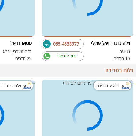
וילה גרנד רויאל פמילי
סטאר רויאל
055-4538377
נטועה
גליל מערבי, ירכא
בדוק אם פנוי
10 חדרים
25 חדרים
וילות בסביבה
וילה עם בריכה
וילה עם בריכ