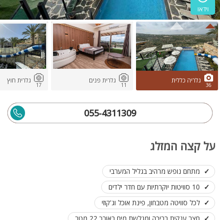
וידאו
גלריה כללית
גלרית פנים
גלרית חוץ
17
11
36
055-4311309
על קצה המזלג
מתחם נופש מרהיב בגליל המערבי
10 סוויטות יוקרתיות עם חדר ילדים
לכל סוויטה מטבחון, פינת אוכל וג'קוזי
חצר ענקית בריכה ומגלשת מים באורך 22 מטר