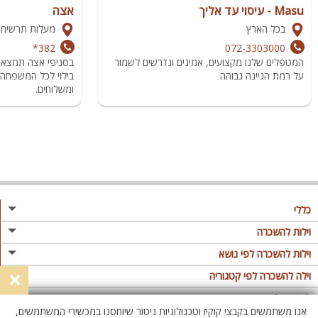
Masu - עיסוי עד אליך
אצה
בכל הארץ
מעלות תרשיחא
382*
072-3303000
המטפלים שלנו מקצועים, אמינים ונדרשים לשמור
בסניפי אצה תמצאו 
על רמת הגיינה גבוהה
ומשלוחים.
כללי
מגזין
וילות להשכרה
פרסום באתר
וילות בצפון
וילות להשכרה לפי נושא
×
תקנון
וילות במרכז
וילה לזוגות
וילה להשכרה לפי קטגוריה
מדיניות פרטיות
וילות בדרום
וילות למשפחות
וילות עם בריכה
לופטים להשכרה
אנו משתמשים בקבצי קוקיז וטכנולוגיות ניטור שיוחסנו במכשירי המשתמשים,
וילות באילת
וילות לציבור הדתי