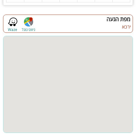
המתחם מושלם לזוגות, משפחות, קבוצות, מגוון אירועים, ימי הולדת,
מסיבת רווקים, מסיבת רווקות, הצעות נישואין, ימי כיף וגיבוש ועוד
מפת הגעה
ירכא
ניווט גוגל
Waze