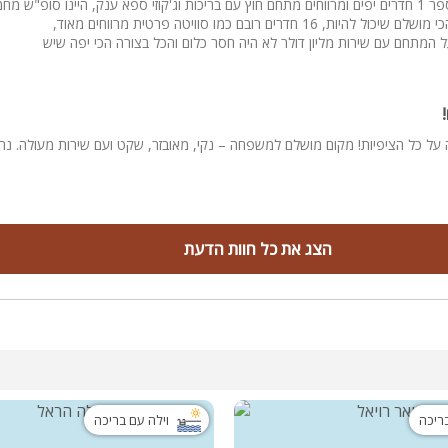
מקום מאלףף מספר 1 חדרים יפים ומרווחים מתחם חוץ עם בריכות וג'קוזי ספא ענק, היינו סופ"ש
על המתחם עם שירות מליון דולר לא היה חסר כלום והכל בצורה הכי יפה שיש
על כל הציפיות! מקום מושלם למשפחה – נקי, מאובזר, שקט ועם שירות מעולה. נחזו
הצג את כל חוות הדעת
בריכה
וילה עם בריכה