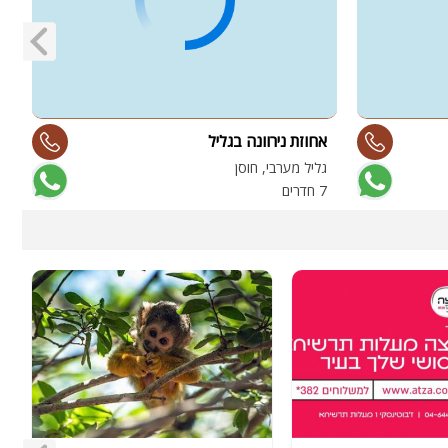
אחוזת נירוונה בגליל
R
גליל מערבי, חוסן
ג
7 חדרים
0