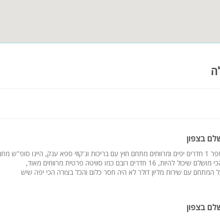
י באווירה גלילית ייחודית
פחות מורחבות
ה
בוצות נופש
תיים
ל שעות היממה, תוך שמירה על התחשבות בסביבה ובשכנים
בשבת, ביום הכיפורים וביום הזיכרון
לם בצפון
כבדת ונעימה לכלל האורחים
מקום מאלףף מספר 1 חדרים יפים ומרווחים מתחם חוץ עם בריכות וג'קוזי ספא ענק, היינו סופ"ש
על המתחם עם שירות מליון דולר לא היה חסר כלום והכל בצורה הכי יפה שיש
ה הבאה שלכם ותיהנו ממתחם ענק, בריכות, ג'קוזי, משחקים והמון רג
לם בצפון