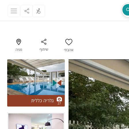
שיתוף
מפה
אהבתי
מת
2/27
גלריה כללית
27
ר