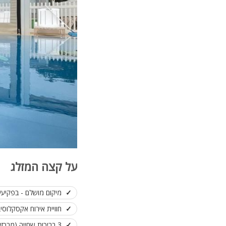
על קצה המזלג
מיקום מושלם - בפקיעין
חוויית אירוח אקסקלוסיבית ופרטי
3 בריכות שחייה (מרכזית, משנית ובריכת זרמים) לצד 2 מתקני ג'קוזי ענקיים