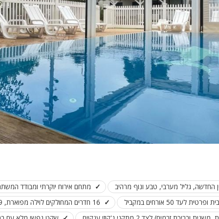
פלייסטיישן
Xbox
ארוחת בוקר
שולחן פוקר
מקרן
גישה לנכים
קבוצות גדול
בריכה מקור
מסך lcd
מרפסת
מטבח
 החדשה, גליל מערבי, טבע ונוף מרהיב
מתחם אירוח יוקרתי ומבודד המשתרע על פני 2
משפחות
ת לעד 50 אורחים במקביל
16 חדרים המחולקים לוילה מפוארת, 9 צימרים מעוצבים ו 2 סוויטות משפחתיות
גדולות
שקט נפשי מלא עם בריכ