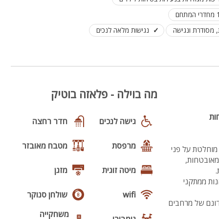
 מסודרת ונגישה
נגישות מלאה לנכים
מה בוילה - פלאזה בוטיק
ות
גישה לנכים
חדר רחצה
מרפסת
מטבח מאובזר
מוחלטת על פני
בריכות שחייה מקורות ומאובטחות,
מיטה זוגית
מזגן
.
ות ממתקני
wifi
שולחן סנוקר
הבאים לפלאזה בוטיק ביישוב פקיעין החדשה - מתחם אירוח יוקרתי המשתרע על פני כ-2 דונם של מרחבים
משחקייה
גימבורי