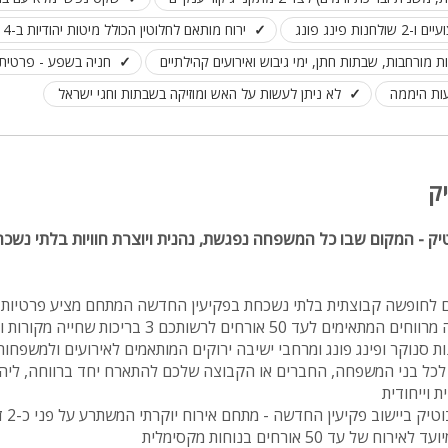
ירוח מותאם לחלוטין הכולל מיטות יהודיות ב-14 מחדרי המתחם
מיטה זוגית
מורחבות, שבתות חתן, ימי גיבוש ואירועים קהילתיים
חניה בשפע - פרטית,
פינת אוכל
עות היממה
לא ניתן לעשות על האש ומוזיקה בשבתות וחגי ישראל
wifi
hot
מחירים
ק
בזול
ק - המקום שבו כל המשפחה נפגשת, נהנית ויוצרת חוויות בלתי נשכח
בתי נופש
שולחן פול
ם לחופשה קבוצתית בלתי נשכחת בפקיעין החדשה המתחם מציע פרטיות 
2 דונם עם 16 חדרי שינה מרווחים המתאימים לעד 50 אורחים לרשותכם 3 
הוקי אוויר
נות סנוקר ופינג פונג ומרחבי ישיבה ירוקים המותאמים לאירועים ולמשפחות
חדר קולנוע
ל בני המשפחה, החברים או הקבוצה שלכם להתארח יחד ברווחה, ליהנ
 וייחודית
שף
ברוכים 
ל עד 50 אורחים בנוחות מקסימלית
נוף