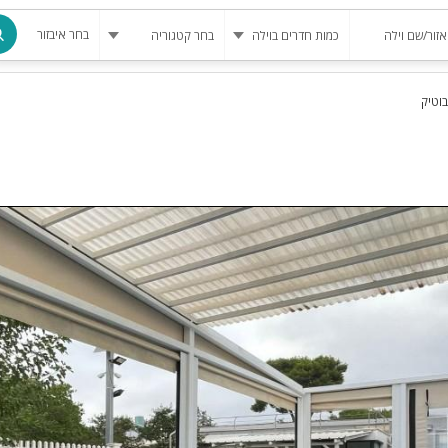
בחר איבזור
וטיק
מרחב מוגן
בריכה
בריכה מחומ
פינת מנגל
להשכרה
סאונה
קריוקי
גקוזי
שולחן סנוק