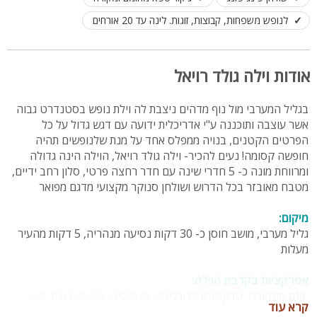
לנופש משפחות, קבוצות, זוגות. לינה עד 20 אורחים
אודות וילה גולד רויאל
בגליל המערבי מול נוף מדהים ניצבת לה וילת נופש בסטנדרט גבוה
אשר עוצבה ותוכננה ע"י אדריכלית ידועה עם דגש גדול על כל
הפרטים הקטנים, בנויה ממפלס אחד על מנת שלנופשים תהיה
חופשה קסומה! נעים להכיר- וילה גולד רויאל, הוילה הינה גדולה
ומרווחת מונה כ- 5 חדרי שינה עם חדר רחצה פרטי, סלון רחב ידיים,
מטבח מאובזר בכל הדרוש ושולחן סנוקר מקצועי מדגם מפואר
מיקום:
גליל מערבי, מושב חוסן כ- 30 דקות נסיעה מנהריה, 5 דקות מהעיר
מעלות
אטרקציות בקרבת הוילה:
אגם מונפורט, טרקטורונים ורכיבה על סוסים, מסעדות ובתי קפה
קרא עוד