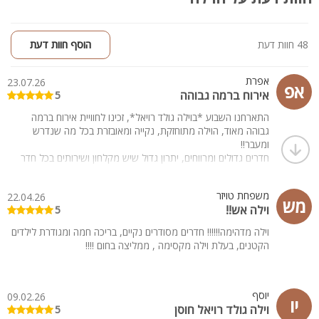
48 חוות דעת
הוסף חוות דעת
אפרת
23.07.26
אפ
אירוח ברמה גבוהה
5
התארחנו השבוע *בוילה גולד רויאל*, זכינו לחוויית אירוח ברמה
גבוהה מאוד, הוילה מתוחזקת, נקייה ומאובזרת בכל מה שנדרש
ומעבר!!
חדרים גדולים ומרווחים, יתרון גדול שיש מקלחון ושירותים בכל חדר
מה שמאפשר להתארח יחד מס משפחות.
ומעבר לכל זה הבריכה פשוט woowww גדולה, נקייה ובטיחותית!!
משפחת טויזר
22.04.26
גם מקורה וגם נפתחת, ויש מתחם מיועד לקטנטנים והיתרון הענק
מש
וילה אש!!
5
שיש חלונות גדולים בחזית של הבית שמאפשרים שדה ראייה לבריכה
בכל רגע נתון!! כהורים לילדים קטנים זה יתרון עצום.
וילה מדהימה!!!!!! חדרים מסודרים נקיים, בריכה חמה ומגודרת לילדים
הוילה מנוהלת על זהבה היקרה! זמינה, שירותית ואכפתית לכל מה
הקטנים, בעלת וילה מקסימה , ממליצה בחום !!!!
שהיה נדרש במהלך החופשה.
אין ספק שמחיר הולם לתמורה ושנחזור להתארח שוב בע״ה.
יוסף
09.02.26
יו
וילה גולד רויאל חוסן
5