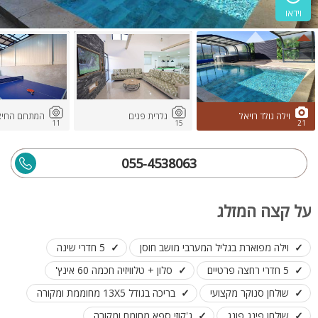
וידאו
וילה גולד רויאל
גלרית פנים
המתחם החיצו
11
15
21
055-4538063
על קצה המזלג
וילה מפוארת בגליל המערבי מושב חוסן
5 חדרי שינה
5 חדרי רחצה פרטיים
סלון + טלוויזיה חכמה 60 אינץ'
שולחן סנוקר מקצועי
בריכה בגודל 13X5 מחוממת ומקורה
שולחן פינג פונג
ג'קוזי ספא מחומם ומקורה