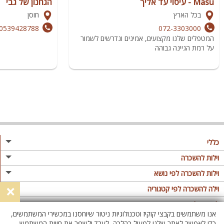
Masu - עיסוי עד אליך
הגחנון של גבי
בכל הארץ
חוסן
0539428788
072-3303000
המטפלים שלנו מקצועים, אמינים ונדרשים לשמור
על רמת הגיינה גבוהה
כללי
מגזין
וילות להשכרה
פרסום באתר
וילות בצפון
וילות להשכרה לפי נושא
×
תקנון
וילות במרכז
וילה לזוגות
וילה להשכרה לפי קטגוריה
מדיניות פרטיות
וילות בדרום
וילות למשפחות
וילות עם בריכה
לופטים להשכרה
אנו משתמשים בקבצי קוקיז וטכנולוגיות ניטור שיוחסנו במכשירי המשתמשים,
וילות באילת
וילות לציבור הדתי
וילה עם בריכה מחוממת
לופט
כדי לאפשר לאתר שלנו לפעול כהלכה, לעבד ולשפר את חווית המשתמש,