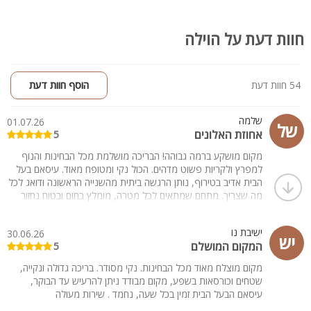
חוות דעת על הוילה
54 חוות דעת
הוסף חוות דעת
שלמה
01.07.26
של
אחוזת האלונים
5
מקום מושקע ברמה גבוהה! הבריכה מושלמת מכל הבחינות והנוף
למפרץ ולקריות פשוט מדהים. הכול נקי ומטופח מאוד. עיסאם בעל
הבית אדיב בטירוף, נותן הרגשה ביתית מהשנייה הראשונה ודואג לכל
מה שצריך. מתחם שמתאים לכל מטרה, מומלץ בחום ובטוח נחזור
ישיבת נו
30.06.26
יש
המקום המושלם
5
מקום מוצלח מאוד מכל הבחינות. נקי מסודר. בריכה גדולה ונקייה,
שטחים וכורסאות בשפע, מקום מבודד ניתן להרעיש עד הבוקר,
עיסאם הבעל הבית זמין בכל שעה, נחמד . שירות מעולה