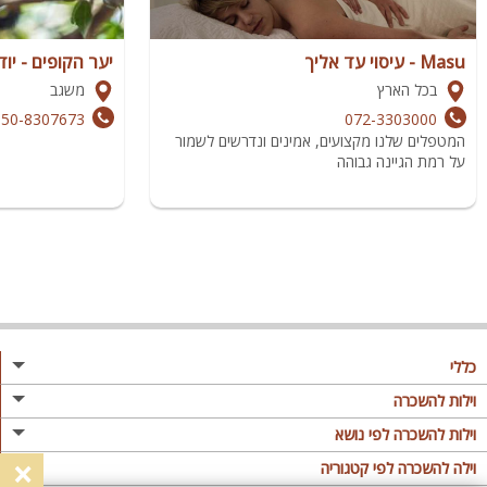
Masu - עיסוי עד אליך
יער הקופים - יו
בכל הארץ
משגב
050-8307673
072-3303000
המטפלים שלנו מקצועים, אמינים ונדרשים לשמור
על רמת הגיינה גבוהה
כללי
מגזין
וילות להשכרה
פרסום באתר
וילות בצפון
וילות להשכרה לפי נושא
×
תקנון
וילות במרכז
וילה לזוגות
וילה להשכרה לפי קטגוריה