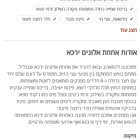
בריכת שחייה גדולה מחוממת מקורה בשילוב זרמי ספא
מדשאות, עצי נוי
פינת מנגל
חדר רחצה חיצוני
לנופש ולינה עד 30 אורחים, לאירועים עד 400 אורחים
הצג עוד
אודות אחוזת אלונים ירכא
תתכוננו להתאהב ובואו להכיר את אחוזת אלונים ירכא שבגליל.
מתחם נופש הממוקם בין מטעי עצי הזית, מתפרס על דונם שלם יחד
עם חצר גדולה ו-6 חדרים מפנקים מותאמים לזוגות ומשפחות.
במתחם החוץ תגלו מרחבי דשא, פינות ישיבה, בריכת שחייה ענקית
מחוממת ומקורה בשילוב זרמי ג'טים ומפל מים כמו ג'קוזי ספא.
בנוסף מטבח חוץ מאובזר ומקורה לימים גשומים או חמים, פינת
ברביקיו איכותית ואפילו חדר רחצה חיצוני.
אנו מזמינים אתכם לחוויה מהנה באחוזת אלונים ירכא המתאימה
לנופש ואירוח, ימי כיף וגיבוש ואף אירועי משפחה פרטיים.
מיקום: