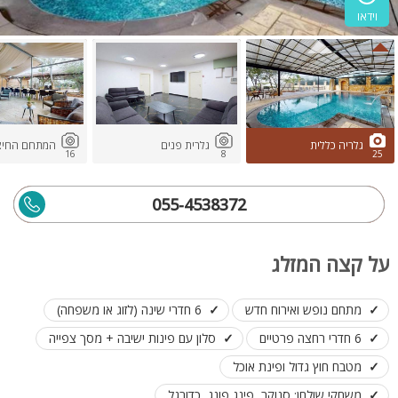
וידאו
גלריה כללית
גלרית פנים
המתחם החיצו
16
8
25
055-4538372
על קצה המזלג
מתחם נופש ואירוח חדש
6 חדרי שינה (לזוג או משפחה)
6 חדרי רחצה פרטיים
סלון עם פינות ישיבה + מסך צפייה
מטבח חוץ גדול ופינת אוכל
משחקי שולחן: סנוקר, פינג פונג, כדורגל