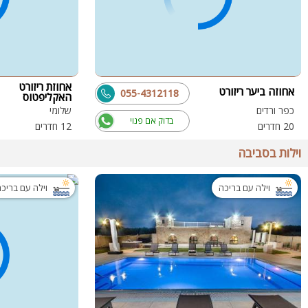
אחוזת ריזורט
אחוזה ביער ריזורט
055-4312118
האקליפטוס
כפר ורדים
שלומי
בדוק אם פנוי
20 חדרים
12 חדרים
וילות בסביבה
וילה עם בריכה
וילה עם בריכ