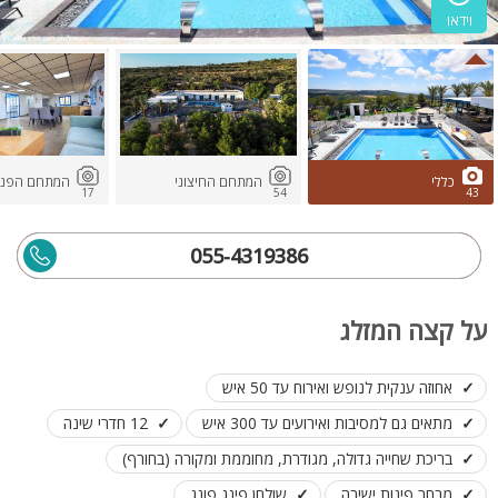
וידאו
כללי
המתחם החיצוני
המתחם הפנימ
17
54
43
055-4319386
על קצה המזלג
אחוזה ענקית לנופש ואירוח עד 50 איש
מתאים גם למסיבות ואירועים עד 300 איש
12 חדרי שינה
בריכת שחייה גדולה, מגודרת, מחוממת ומקורה (בחורף)
מבחר פינות ישיבה
שולחן פינג פונג