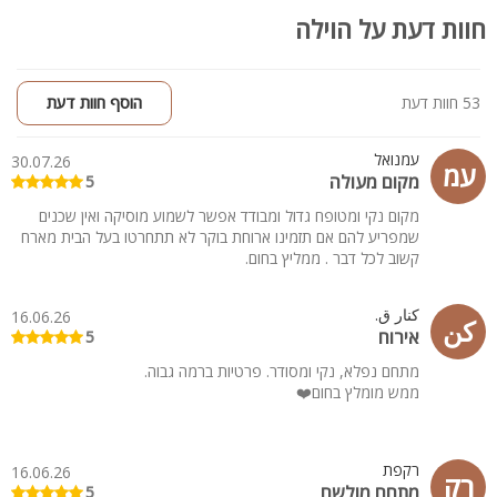
חוות דעת על הוילה
53 חוות דעת
הוסף חוות דעת
עמנואל
30.07.26
עמ
מקום מעולה
5
מקום נקי ומטופח גדול ומבודד אפשר לשמוע מוסיקה ואין שכנים
שמפריע להם אם תזמינו ארוחת בוקר לא תתחרטו בעל הבית מארח
קשוב לכל דבר . ממליץ בחום.
كنار ق.
16.06.26
كن
אירוח
5
מתחם נפלא, נקי ומסודר. פרטיות ברמה גבוה.
ממש מומלץ בחום❤️
רקפת
16.06.26
רק
מתחם מולשם
5