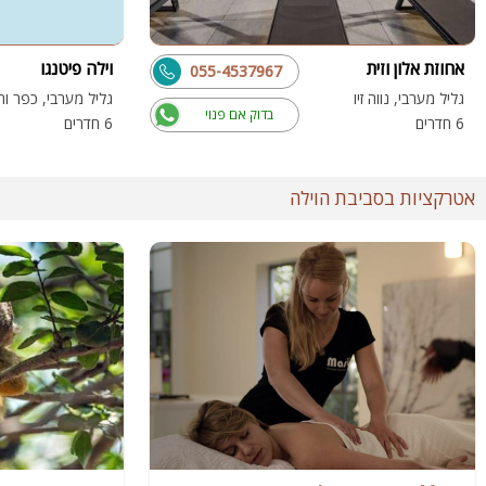
אחוזת אלון וזית
וילה פיטנגו
055-4537967
גליל מערבי, נווה זיו
גליל מערבי, כפר ור
בדוק אם פנוי
6 חדרים
6 חדרים
אטרקציות בסביבת הוילה