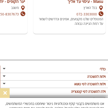
Masu - עיסוי עד אליך
יער הקופים - יו
בכל הארץ
משגב
050-8307673
072-3303000
המטפלים שלנו מקצועים, אמינים ונדרשים לשמור
על רמת הגיינה גבוהה
כללי
מגזין
וילות להשכרה
פרסום באתר
וילות בצפון
וילות להשכרה לפי נושא
×
תקנון
וילות במרכז
וילה לזוגות
וילה להשכרה לפי קטגוריה
מדיניות פרטיות
וילות בדרום
וילות למשפחות
וילות עם בריכה
לופטים להשכרה
אנו משתמשים בקבצי קוקיז וטכנולוגיות ניטור שיוחסנו במכשירי המשתמשים,
וילות באילת
וילות לציבור הדתי
וילה עם בריכה מחוממת
לופט