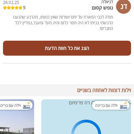
דניאלה
26.02.25
דנ
נופש קסום
5
תודה לגבי המארח על יחס ושירות שאין כמותו, מהרגע שהגענו
הרגשתי בבית! לא היה חסר כלום והיה מעל ומעבר,נמליץ לכל
החברים!
הצג את כל חוות הדעת
וילות דומות לאחוזה בשניים
וילה עם בריכה
וילה עם בריכ