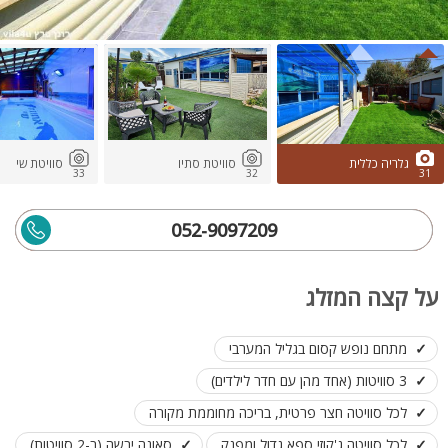
גלריה כללית
סוויטת סתיו
סוויטת שי
33
32
31
052-9097209
על קצה המזלג
מתחם נופש קסום בגליל המערבי
3 סוויטות (אחד מהן עם חדר לילדים)
לכל סוויטה חצר פרטית, בריכה מחוממת מקורה
לכל סוויטה ג'קוזי ספא גדול ומפנק
סאונה יבשה (ב-2 סוויטות)