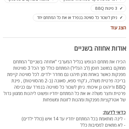
3 פינות BBQ
ניתן לשכור כל סוויטה בנפרד או את כל המתחם יחד
קיימת עמדת טעינה לרכבים
הצג עוד
לזוגות ומשפחות בלבד, לינה בכל המתחם עד 14 אורחים
אודות אחוזה בשניים
הכירו את מתחם הנופש בגליל המערבי "אחוזה בשניים" המתחם
ממוקם במושב חוסן (לב הגליל) המתחם כולל סך הכל 3 סוויטות
מפנקות כאשר באחת מהן תיהנו גם מחדר ילדים. לכל סוויטה קיימת
בריכה פרטית משלה, ג'קוזי ספא, סאונה (ב-2 מהסוויטות) , פינת
BBQ וריהוט גן איכותי. ניתן לשכור כל סוויטה בנפרד עם כניסה
פרטית וחצר משלה או את כל המתחם יחדיו ופשוט ליהנות ממגוון גדול
של אטרקציות מפנקות ומהנות לזוגות ומשפחות
כדאי לדעת:
- לינה מותאמת בכל המתחם יחדיו עד 14 איש (כולל ילדים)
- לא מתאים למסיבות כלל