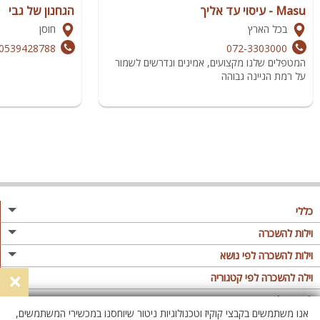
Masu - עיסוי עד אליך
הגחנון של גבי
בכל הארץ
חוסן
0539428788
072-3303000
המטפלים שלנו מקצועים, אמינים ונדרשים לשמור
על רמת הגיינה גבוהה
כללי
מגזין
וילות להשכרה
פרסום באתר
וילות בצפון
וילות להשכרה לפי נושא
×
תקנון
וילות במרכז
וילה לזוגות
וילה להשכרה לפי קטגוריה
מדיניות פרטיות
וילות בדרום
וילות למשפחות
וילות עם בריכה
לופטים להשכרה
אנו משתמשים בקבצי קוקיז וטכנולוגיות ניטור שיוחסנו במכשירי המשתמשים,
וילות באילת
וילות לציבור הדתי