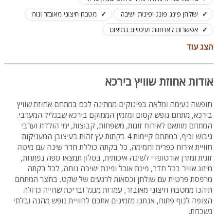
שולחן פינג פונג ופינות ישיבה
מטבח חיצוני מאובזר ונוח
אפשרות לארוחות ועיסויים בתיאום
מתאים לקבוצות ומשפחות עד 20 איש
הצג עוד
אודות אחוזת שוויץ בירכא
חופשה נעימה ומלאה בפינוקים ממתינה לכם במתחם אחוזת שוויץ
בירכא, מתחם נופש קסום ומזמין הממוקם בירכא שבגליל המערבי.
המתחם מותאם לאירוח זוגות, משפחות, קבוצות, ימי הולדת וערבי
גיבוש וכיף, במתחם קיימות 4 בקתות עץ זהות בעיצובן המעניקות
חוויית אירוח כפרית וחמימה, כל בקתה כוללת חדר שינה עם מיטה
זוגית ומזרן אורטופדי לשינה איכותית, בסלון תמצאו ספה נפתחת,
מיזוג אוויר בכל חדר, פינת אוכל ופינת ישיבה נוחה, לכל בקתה
מרפסת פרטית עם שולחן וכסאות לרגעים של שקט, בחצר המתחם
תיהנו ממטבח חיצוני מאובזר, עמדות מנגל ובריכת שחייה גדולה
הצופה לנוף פתוח, אנחנו מזמינים אתכם לחוויית נופש מהנה ובלתי
נשכחת.