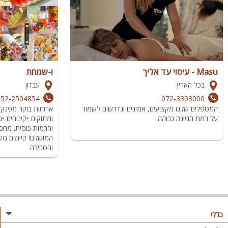
Masu - עיסוי עד אליך
ו-שמחת
בכל הארץ
עבדון
052-2504854
072-3303000
המטפלים שלנו מקצועים, אמינים ונדרשים לשמור
ארוחות בוקר מפנק
על רמת הגיינה גבוהה
ומתוקים •קינוחים •ב
והרמות כוסית. מחכ
המושלם! קיימים מש
והסביבה
כללי