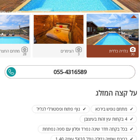
גלריה כללית
הצימרים
מתחם החצר ו
28
3
30
055-4316589
על קצה המזלג
מתחם נופש בירכא
נוף פתוח ופסטורלי לגליל
4 בקתות עץ זהות בעיצובן
בכל בקתה חדר שינה נפרד וסלון עם ספה נפתחת
בריכת שחייה גדולה גודל 5X10 עומק 1.40