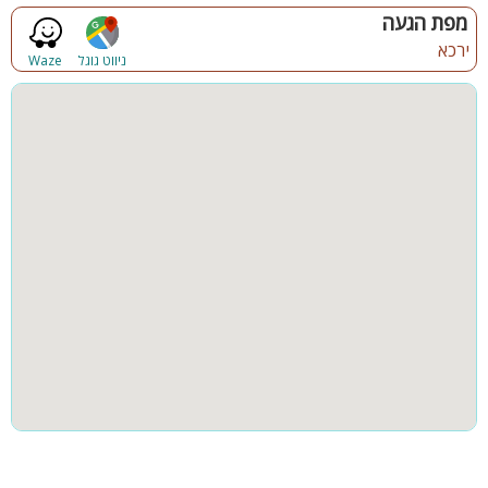
קבוצות גדולות
מפת הגעה
ניתן להזמין בתיאום מראש ובעלות נפרדת:
ירכא
ניווט גוגל
Waze
טיפולים ועיסויים מקצועיים בהזמנה מוקדמת
ארוחות ערב עשירות בתיאום מראש
ארוחות בוקר בתיאום מול המארחים
סידור המקום לימי הולדת, הצעות נישואין ואירועים מיוחדים