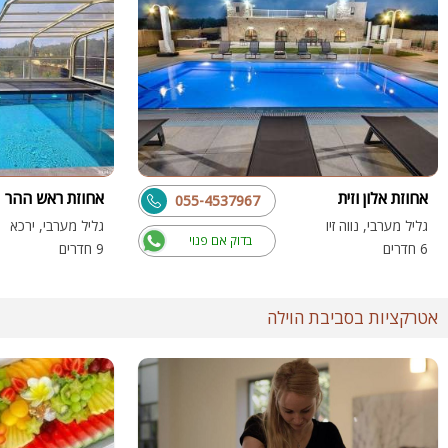
אחוזת אלון וזית
אחוזת ראש ההר
055-4537967
גליל מערבי, נווה זיו
גליל מערבי, ירכא
בדוק אם פנוי
6 חדרים
9 חדרים
אטרקציות בסביבת הוילה