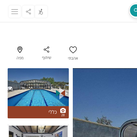
שיתוף
מפה
אהבתי
מת
2/28
כללי
28
ר