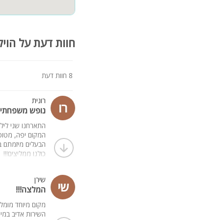
חוות דעת על הויל
8 חוות דעת
רונית
רו
נופש משפחתי 
התארחנו שני לילו
המקום יפה, מטופח
הבעלים מיזמתם ב
כולנו ממליצים!!!
שירן
שי
המלצה!!!
מקום מיוחד מומלץ 
השירות אדיב במיוח