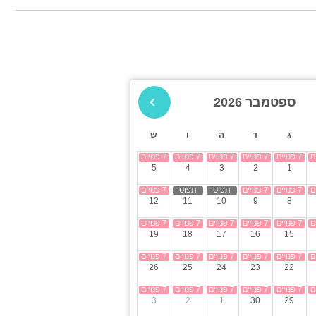
גקוזי
מנגל
פינת מנגל
פינות ישיבה
ה
תאורת גן
גינה
מתחם הבריכה
24
ספטמבר 2026
בריכה מקורה
חצר
ג
ד
ה
ו
ש
ספא
קבוצות גדולות
5
4
3
2
1
למסיבות
12
11
10
9
8
החצר
33
19
18
17
16
15
26
25
24
23
22
3
2
1
30
29