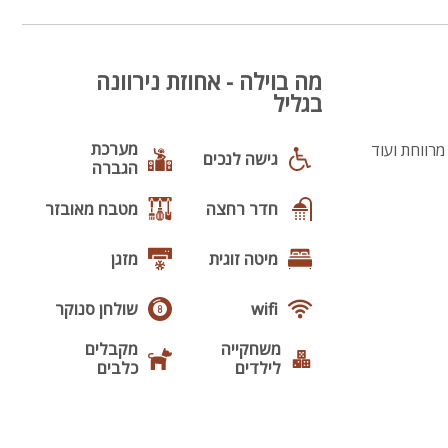
סוויטת מאור
5
מה בוילה - אחוזת נירוונה
בגליל
מערכת
מרווחת ועוד
גישה לנכים
הגברה
סוויטת סהר
חדר רחצה
מטבח מאובזר
6
מיטה זוגית
מזגן
wifi
שולחן סנוקר
משחקייה
מקבלים
לילדים
כלבים
המערה
בריכה
10
בריכה
מחוממת