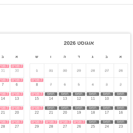
רוצי הלוויין {ממיר של YES}.
ספא
ערכת ישיבה.
עמדת טעינ
לרכב חשמלי
ורף מחוממת מקורה)
טות שיזוף, נדנדות וכסאות.
אוגוסט 2026
א
ב
ג
ד
ה
ו
ש
א
ב
ר
31
30
1
31
30
29
28
27
26
7
6
8
7
6
5
4
3
2
 ארוחות בוקר, עיסויי גוף, סידור המקום לפי אופי האירוע
תחם מסיבות ואירועים חברתיים סולידיים.
14
13
15
14
13
12
11
10
9
21
20
22
21
20
19
18
17
16
נשים.
28
27
29
28
27
26
25
24
23