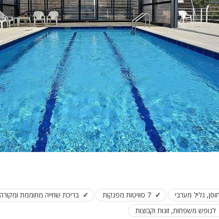
פלייסטיישן
Xbox
ארוחת בוקר
שולחן פוקר
מקרן
גישה לנכים
קבוצות גדול
בריכה מקור
מסך lcd
מרפסת
מטבח
סן, גליל מערבי
7 סוויטות מפנקות
בריכת שחייה מחוממת ומקורה
משפחות
לנופש משפחות, זוגות וקבוצות
גדולות