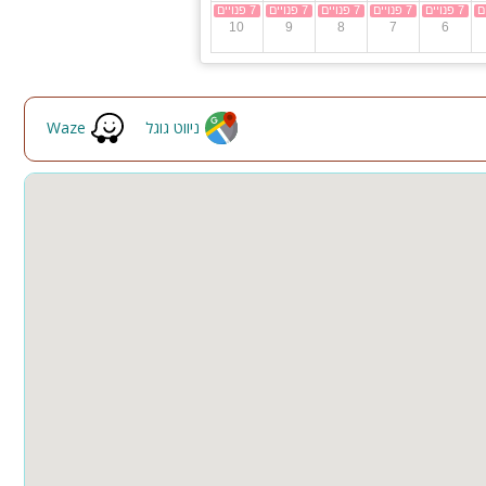
תי קפה, מרכזי
10
9
8
7
6
חדר האוכל
5
ניווט גוגל
Waze