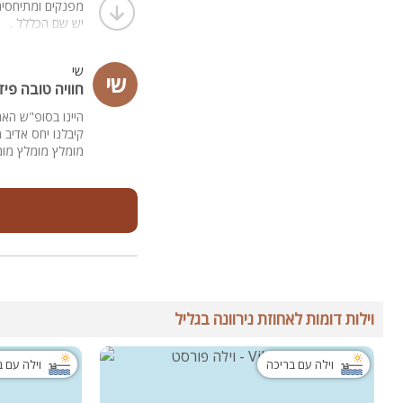
מפנקים ומתיחסים 
יש שם הכללל .
הכל נקי ומטופטפ
חוויה בלתי נשכחת!
שי
שי
חוויה טובה פידב
היינו בסופ"ש הא
קיבלנו יחס אדיב 
מומלץ מומלץ מו
וילות דומות לאחוזת נירוונה בגליל
וילה עם בריכה
וילה עם 