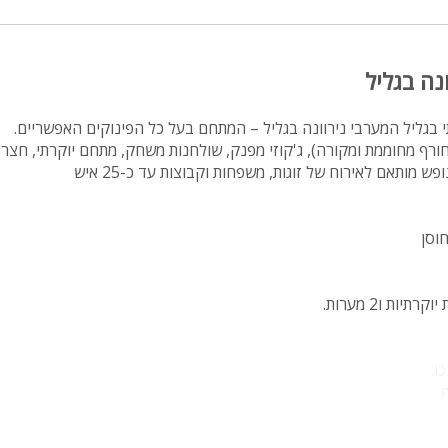
מיטה זוגית
פינת אוכל
נה בגליל
wifi
י בגליל המערבי נירוונה בגליל – המתחם בעל כל הפינוקים האפשריים.
hot
ורף מחוממת ומקורה), ג'קוזי מפנק, שולחנות משחק, מתחם יוקרתי, חצר 
מחירים
בזול
חוסן
בתי נופש
שולחן פול
הוקי אוויר
חדר קולנוע
ו:
ת
שף
נוף